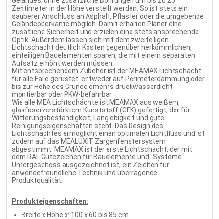
Geländes, ohne zusätzliche Bohrungen um bis zu 25
Zentimeter in der Höhe verstellt werden. So ist stets ein
sauberer Anschluss an Asphalt, Pflaster oder die umgebende
Geländeoberkante möglich. Damit erhalten Planer eine
zusätliche Sicherheit und erzielen eine stets ansprechende
Optik. Außerdem lassen sich mit dem zweiteiligen
Lichtschacht deutlich Kosten gegenüber herkömmlichen,
einteiligen Bauelementen sparen, die mit einem separaten
Aufsatz erhöht werden müssen.
Mit entsprechendem Zubehör ist der MEAMAX Lichtschacht
für alle Fälle gerüstet: entweder auf Perimeterdämmung oder
bis zur Höhe des Grundelements druckwasserdicht
montierbar oder PKW-befahrbar.
Wie alle MEA Lichtschächte ist MEAMAX aus weißem,
glasfaserverstärktem Kunststoff (GFK) gefertigt, der für
Witterungsbeständigkeit, Langlebigkeit und gute
Reinigungseigenschaften steht. Das Design des
Lichtschachtes ermöglicht einen optimalen Lichtfluss und ist
zudem auf das MEALUXIT Zargenfenstersystem
abgestimmt. MEAMAX ist der erste Lichtschacht, der mit
dem RAL Gütezeichen für Bauelemente und -Systeme
Untergeschoss ausgezeichnet ist, ein Zeichen für
anwendefreundliche Technik und überragende
Produktqualität.
Produkteigenschaften:
Breite x Höhe x: 100 x 60 bis 85 cm