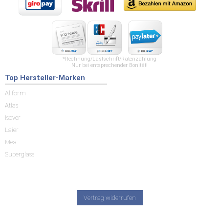
*Rechnung/Lastschrift/Ratenzahlung
Nur bei entsprechender Bonität!
Top Hersteller-Marken
Allform
Atlas
Isover
Laier
Mea
Superglass
Vertrag widerrufen