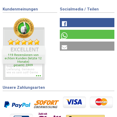
Kundenmeinungen
Socialmedia / Teilen
EXCELLENT
119 Rezensionen von
echten Kunden (letzte 12
Monate)
gesamt: 3909
Super schnelle
Lieferung. Genauso
wie es sein soll! Gerne
wieder wenn ich was
brauche.
Unsere Zahlungsarten