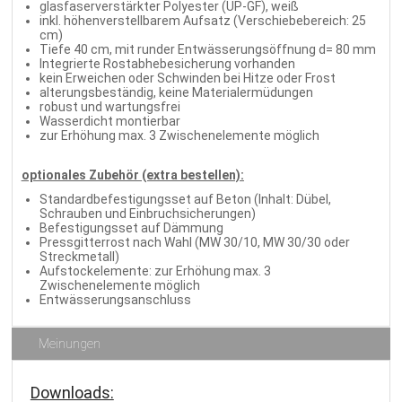
glasfaserverstärkter Polyester (UP-GF), weiß
inkl. höhenverstellbarem Aufsatz (Verschiebebereich: 25
cm)
Tiefe 40 cm, mit runder Entwässerungsöffnung d= 80 mm
Integrierte Rostabhebesicherung vorhanden
kein Erweichen oder Schwinden bei Hitze oder Frost
alterungsbeständig, keine Materialermüdungen
robust und wartungsfrei
Wasserdicht montierbar
zur Erhöhung max. 3 Zwischenelemente möglich
optionales Zubehör (extra bestellen):
Standardbefestigungsset auf Beton (Inhalt: Dübel,
Schrauben und Einbruchsicherungen)
Befestigungsset auf Dämmung
Pressgitterrost nach Wahl (MW 30/10, MW 30/30 oder
Streckmetall)
Aufstockelemente: zur Erhöhung max. 3
Zwischenelemente möglich
Entwässerungsanschluss
Meinungen
Downloads: