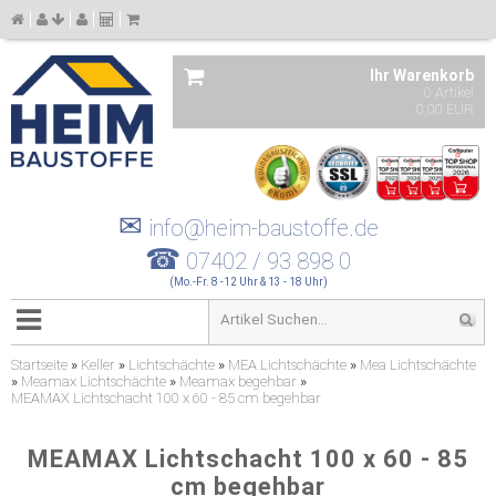
Ihr Warenkorb
0 Artikel
0,00 EUR
✉
info@heim-baustoffe.de
☎
07402 / 93 898 0
(Mo.-Fr. 8 -12 Uhr & 13 - 18 Uhr)
Startseite
»
Keller
»
Lichtschächte
»
MEA Lichtschächte
»
Mea Lichtschächte
»
Meamax Lichtschächte
»
Meamax begehbar
»
MEAMAX Lichtschacht 100 x 60 - 85 cm begehbar
MEAMAX Lichtschacht 100 x 60 - 85
cm begehbar