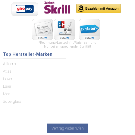
*Rechnung/Lastschrift/Ratenzahlung
Nur bei entsprechender Bonität!
Top Hersteller-Marken
Allform
Atlas
Isover
Laier
Mea
Superglass
Vertrag widerrufen