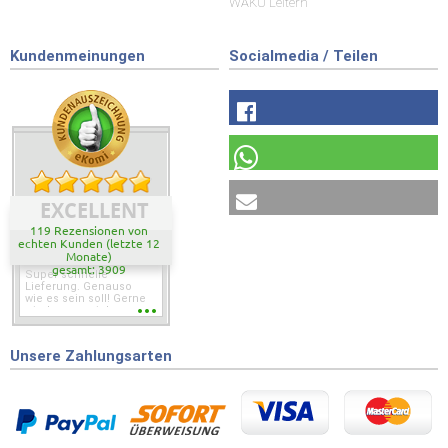
WAKÜ Leitern
Kundenmeinungen
Socialmedia / Teilen
EXCELLENT
119 Rezensionen von
echten Kunden (letzte 12
Monate)
gesamt: 3909
Super schnelle
Lieferung. Genauso
wie es sein soll! Gerne
wieder wenn ich was
brauche.
Unsere Zahlungsarten