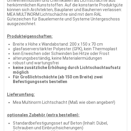
Umwelteinflüssen und Chemikalien als Lichtschächte aus
herkömmlichen Kunststoffen. Auf die konstante Produktgüte
können sich Architekten, Bauplaner und Bauherren verlassen:
MEA MULTINORM Lichtschächte sind mit dem RAL
Gütezeichen für Bauelemente und Systeme Untergeschoss
ausgezeichnet.
Produkteigenschaften:
Breite x Höhe x Wandabstand: 200 x 150 x 70 cm
glasfaserverstärkter Polyester (GFK), kein Thermoplast
kein Erweichen oder Schwinden bei Hitze oder Frost
alterungsbeständig, keine Materialermüdungen
robust und wartungsfrei
keine zusätzliche Erhöhung durch Lichtschachtaufsatz
möglich
Für Großlichtschächte (ab 150 cm Breite) zwei
Befestigungssets bestellen
Lieferumfang:
Mea Multinorm Lichtschacht (Maß wie oben angeben!)
optionales Zubehör (extra bestellen):
Standardbefestigungsset auf Beton (Inhalt: Dübel,
Schrauben und Einbruchsicherungen)