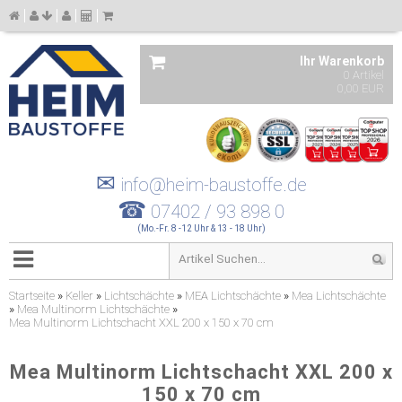
Ihr Warenkorb
0 Artikel
0,00 EUR
✉
info@heim-baustoffe.de
☎
07402 / 93 898 0
(Mo.-Fr. 8 -12 Uhr & 13 - 18 Uhr)
Startseite
»
Keller
»
Lichtschächte
»
MEA Lichtschächte
»
Mea Lichtschächte
»
Mea Multinorm Lichtschächte
»
Mea Multinorm Lichtschacht XXL 200 x 150 x 70 cm
Mea Multinorm Lichtschacht XXL 200 x
150 x 70 cm