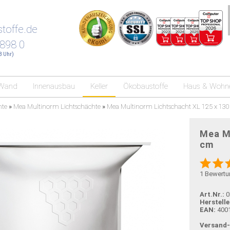
toffe.de
 898 0
18 Uhr)
Wand
Innenausbau
Keller
Ökobaustoffe
Haus & Wohn
hte
»
Mea Multinorm Lichtschächte
»
Mea Multinorm Lichtschacht XL 125 x 130
Mea Mu
cm
1
Bewertu
Art.Nr.:
0
Herstelle
EAN:
400
Versand