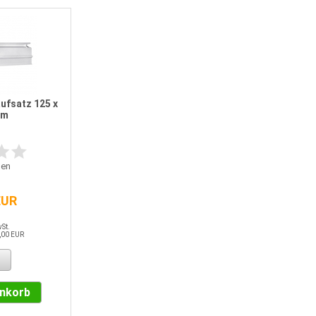
ufsatz 125 x
cm
en
EUR
wSt.
,00 EUR
enkorb