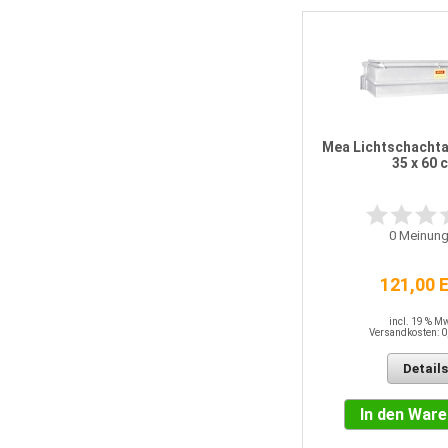
Mea Lichtschachta
35 x 60 
0
Meinung
121,00 
incl. 19 % M
Versandkosten: 0
Details
In den War