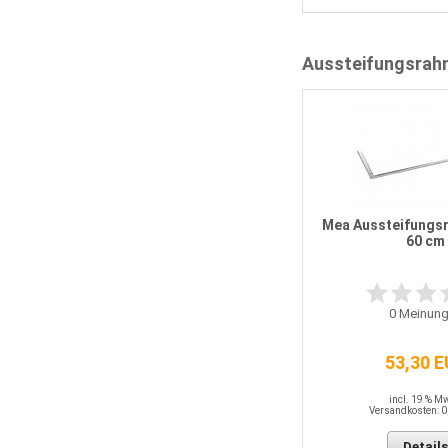
Aussteifungsrah
Mea Aussteifungsr
60 cm
0
Meinung
53,30 
incl. 19 % M
Versandkosten: 0
Details