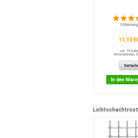
0
Meinungen
5
Meinung
56,85 EUR
11,10 
incl. 19 % MwSt.
Versandkosten: 0,00 EUR
incl. 19 % M
Versandkosten: 0
Details
Details
In den Warenkorb
In den War
Lichtschachtrost