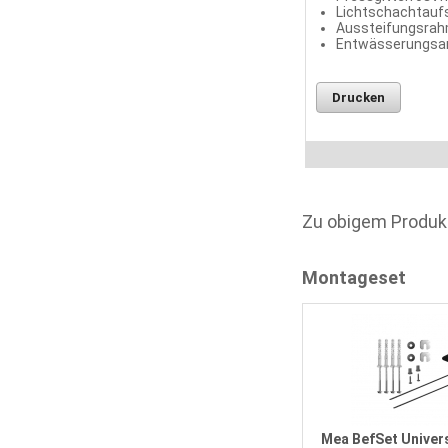
Lichtschachtaufs
Aussteifungsra
Entwässerungsa
Drucken
Zu obigem Produk
Montageset
m
Mea BefSet Universal bis 300 mm
Dämmung
Mea BefSet Univer