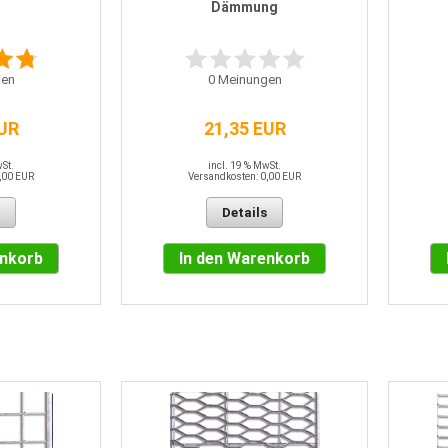
Dämmung
en
0
Meinungen
EUR
21,35 EUR
wSt.
incl. 19 % MwSt.
,00 EUR
Versandkosten: 0,00 EUR
Details
enkorb
In den Warenkorb