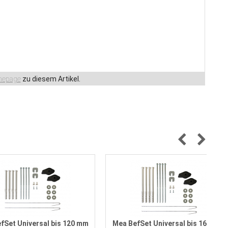
epage
zu diesem Artikel.
fSet Universal bis 120 mm
Mea BefSet Universal bis 160 mm