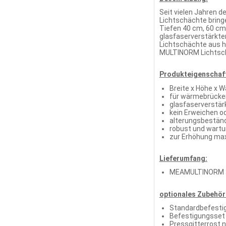
Seit vielen Jahren 
Lichtschächte bringe
Tiefen 40 cm, 60 cm
glasfaserverstärkte
Lichtschächte aus h
MULTINORM Lichtsch
Produkteigenschaf
Breite x Höhe x 
für wärmebrücke
glasfaserverstär
kein Erweichen od
alterungsbeständ
robust und wartu
zur Erhöhung max
Lieferumfang:
MEAMULTINORM 3-
optionales Zubehör 
Standardbefestig
Befestigungsse
Pressgitterrost 