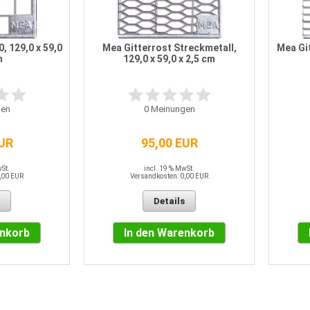
, 129,0 x 59,0
Mea Gitterrost Streckmetall,
Mea Git
m
129,0 x 59,0 x 2,5 cm
en
0
Meinungen
EUR
95,00 EUR
wSt.
incl. 19 % MwSt.
,00 EUR
Versandkosten: 0,00 EUR
Details
enkorb
In den Warenkorb
t