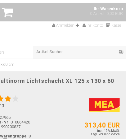
Ihr Warenkorb
0 Artikel
0,00 EUR
Anmelden
Ihr Konto
Kasse
en
 x 60 cm
ltinorm Lichtschacht XL 125 x 130 x 60
ng
27965
r-Nr:
010864420
313,40 EUR
1990200827
incl. 19 % MwSt.
zzgl. Versandkosten
-Warengruppe:
8