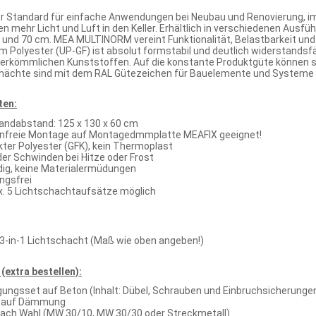
der Standard für einfache Anwendungen bei Neubau und Renovierung,
n mehr Licht und Luft in den Keller. Erhältlich in verschiedenen Aus
 und 70 cm. MEA MULTINORM vereint Funktionalität, Belastbarkeit un
m Polyester (UP-GF) ist absolut formstabil und deutlich widerstands
erkömmlichen Kunststoffen. Auf die konstante Produktgüte können si
ächte sind mit dem RAL Gütezeichen für Bauelemente und Systeme
ten:
Wandabstand: 125 x 130 x 60 cm
nfreie Montage auf Montagedmmplatte MEAFIX geeignet!
kter Polyester (GFK), kein Thermoplast
er Schwinden bei Hitze oder Frost
ig, keine Materialermüdungen
ngsfrei
. 5 Lichtschachtaufsätze möglich
in-1 Lichtschacht (Maß wie oben angeben!)
(extra bestellen):
ungsset auf Beton (Inhalt: Dübel, Schrauben und Einbruchsicherunge
t auf Dämmung
nach Wahl (MW 30/10, MW 30/30 oder Streckmetall)