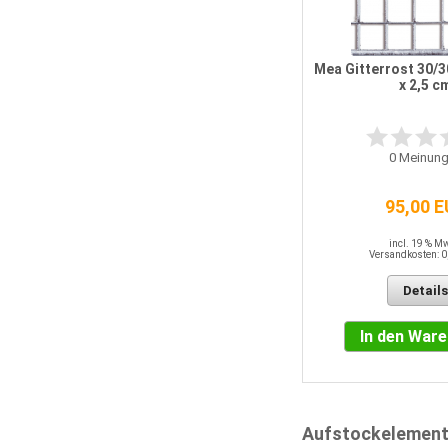
Mea Gitterrost 30/30
x 2,5 c
0
Meinung
95,00 
incl. 19 % M
Versandkosten: 0
Details
In den War
Aufstockelemen