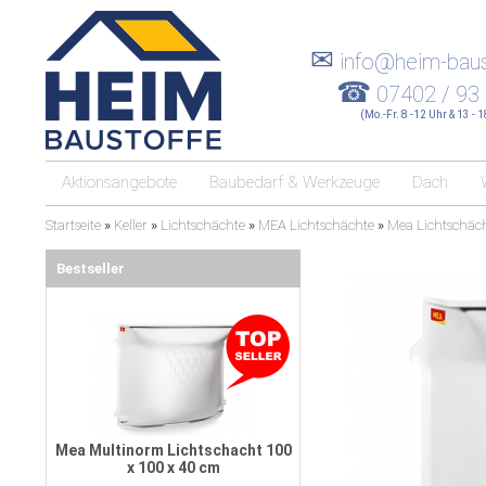
✉
info@heim-baus
☎
07402 / 93
(Mo.-Fr. 8 -12 Uhr & 13 - 
Aktionsangebote
Baubedarf & Werkzeuge
Dach
Startseite
»
Keller
»
Lichtschächte
»
MEA Lichtschächte
»
Mea Lichtschäc
Bestseller
Mea Multinorm Lichtschacht 100
x 100 x 40 cm