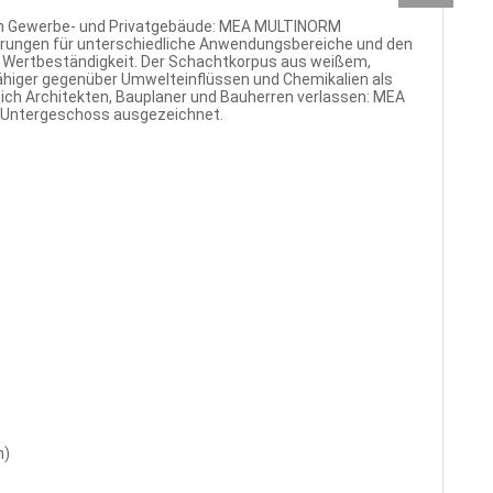
 im Gewerbe- und Privatgebäude: MEA MULTINORM
führungen für unterschiedliche Anwendungsbereiche und den
d Wertbeständigkeit. Der Schachtkorpus aus weißem,
fähiger gegenüber Umwelteinflüssen und Chemikalien als
ch Architekten, Bauplaner und Bauherren verlassen: MEA
 Untergeschoss ausgezeichnet.
n)