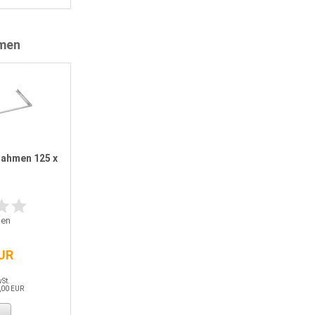
men
ahmen 125 x
en
EUR
wSt.
,00 EUR