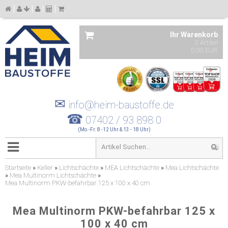
Ihr Warenkorb
0 Artikel
0,00 EUR
✉
info@heim-baustoffe.de
☎
07402 / 93 898 0
(Mo.-Fr. 8 -12 Uhr & 13 - 18 Uhr)
Startseite
»
Keller
»
Lichtschächte
»
MEA Lichtschächte
»
Mea Lichtschächte
»
Mea Multinorm Lichtschächte
»
Mea Multinorm PKW-befahrbar 125 x 100 x 40 cm
Mea Multinorm PKW-befahrbar 125 x
100 x 40 cm