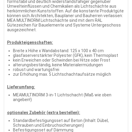
formstabil und deutlich widerstandsfähiger gegenüber
Umwelteinflüssen und Chemikalien als Lichtschächte aus
herkömmlichen Kunststoffen. Auf die konstante Produktgüte
können sich Architekten, Bauplaner und Bauherren verlassen:
MEA MULTINORM Lichtschächte sind mit dem RAL
Gütezeichen für Bauelemente und Systeme Untergeschoss
ausgezeichnet.
Produkteigenschaften:
Breite x Höhe x Wandabstand: 125 x 100 x 40 cm
glasfaserverstärkter Polyester (GFK), kein Thermoplast
kein Erweichen oder Schwinden bei Hitze oder Frost
alterungsbeständig, keine Materialermüdungen
robust und wartungsfrei
zur Erhöhung max. 5 Lichtschachtaufsätze möglich
Lieferumfang:
MEAMULTINORM 3-in-1 Lichtschacht (Maß wie oben
angeben!)
optionales Zubehör (extra bestellen):
Standardbefestigungsset auf Beton (Inhalt: Dübel,
Schrauben und Einbruchsicherungen)
Befestigungsset auf Dämmung