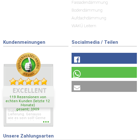
Fassadendämmung
Bodendämmung
Aufdachdämmung
WAKÜ Leitern
Kundenmeinungen
Socialmedia / Teilen
EXCELLENT
119 Rezensionen von
echten Kunden (letzte 12
Monate)
gesamt: 3909
Super schnelle
Lieferung. Genauso
wie es sein soll! Gerne
wieder wenn ich was
brauche.
Unsere Zahlungsarten