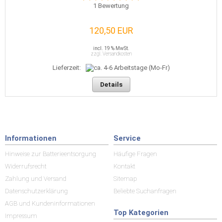
1
Bewertung
120,50 EUR
incl. 19 % MwSt.
zzgl. Versandkosten
Lieferzeit:
Details
Informationen
Service
Hinweise zur Batterieentsorgung
Häufige Fragen
Widerrufsrecht
Kontakt
Zahlung und Versand
Sitemap
Datenschutzerklärung
Beliebte Suchanfragen
AGB und Kundeninformationen
Top Kategorien
Impressum