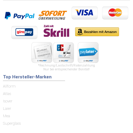
*Rechnung/Lastschrift/Ratenzahlung
Nur bei entsprechender Bonität!
Top Hersteller-Marken
Allform
Atlas
Isover
Laier
Mea
Superglass