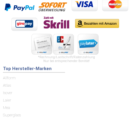
*Rechnung/Lastschrift/Ratenzahlung
Nur bei entsprechender Bonität!
Top Hersteller-Marken
Allform
Atlas
Isover
Laier
Mea
Superglass