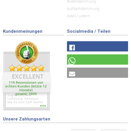
Bodendämmung
Aufdachdämmung
WAKÜ Leitern
Kundenmeinungen
Socialmedia / Teilen
EXCELLENT
119 Rezensionen von
echten Kunden (letzte 12
Monate)
gesamt: 3909
Super schnelle
Lieferung. Genauso
wie es sein soll! Gerne
wieder wenn ich was
brauche.
Unsere Zahlungsarten