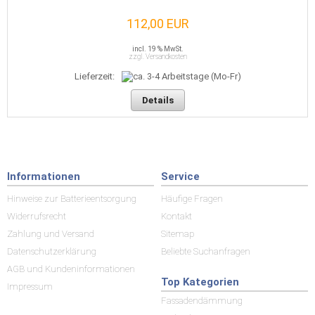
112,00 EUR
incl. 19 % MwSt.
zzgl. Versandkosten
Lieferzeit:
Details
Informationen
Service
Hinweise zur Batterieentsorgung
Häufige Fragen
Widerrufsrecht
Kontakt
Zahlung und Versand
Sitemap
Datenschutzerklärung
Beliebte Suchanfragen
AGB und Kundeninformationen
Top Kategorien
Impressum
Fassadendämmung