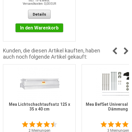
incl. 19 % MwSt.
Versandkosten: 0,00 EUR
Details
In den Warenkorb
Kunden, die diesen Artikel kauften, haben
auch noch folgende Artikel gekauft:
Mea Lichtschachtaufsatz 125 x
Mea BefSet Universal b
35 x 40 cm
Dämmung
2
Meinungen
3
Meinungen