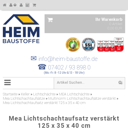
Ihr Warenkorb
0 Artikel
0,00 EUR
✉
info@heim-baustoffe.de
☎
07402 / 93 898 0
(Mo.-Fr. 8 -12 Uhr & 13 - 18 Uhr)
Startseite
»
Keller
»
Lichtschächte
»
MEA Lichtschächte
»
Mea Lichtschachtaufsätze
»
Multinorm Lichtschachtaufsätze verstärkt
»
Mea Lichtschachtaufsatz verstärkt 125 x 35 x 40 cm
Mea Lichtschachtaufsatz verstärkt
125 x 35 x 40 cm