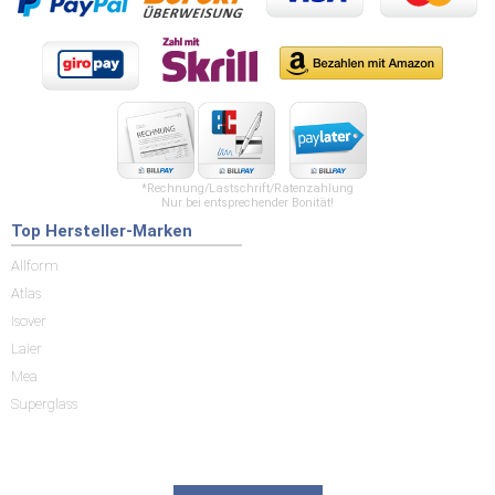
*Rechnung/Lastschrift/Ratenzahlung
Nur bei entsprechender Bonität!
Top Hersteller-Marken
Allform
Atlas
Isover
Laier
Mea
Superglass