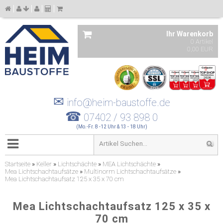
Ihr Warenkorb
0 Artikel
0,00 EUR
✉
info@heim-baustoffe.de
☎
07402 / 93 898 0
(Mo.-Fr. 8 -12 Uhr & 13 - 18 Uhr)
Startseite
»
Keller
»
Lichtschächte
»
MEA Lichtschächte
»
Mea Lichtschachtaufsätze
»
Multinorm Lichtschachtaufsätze
»
Mea Lichtschachtaufsatz 125 x 35 x 70 cm
Mea Lichtschachtaufsatz 125 x 35 x
70 cm