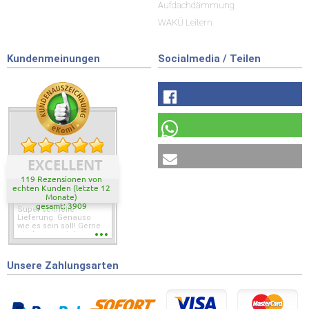
Aufdachdämmung
WAKÜ Leitern
Kundenmeinungen
Socialmedia / Teilen
EXCELLENT
119 Rezensionen von
echten Kunden (letzte 12
Monate)
gesamt: 3909
Super schnelle
Lieferung. Genauso
wie es sein soll! Gerne
wieder wenn ich was
brauche.
Unsere Zahlungsarten