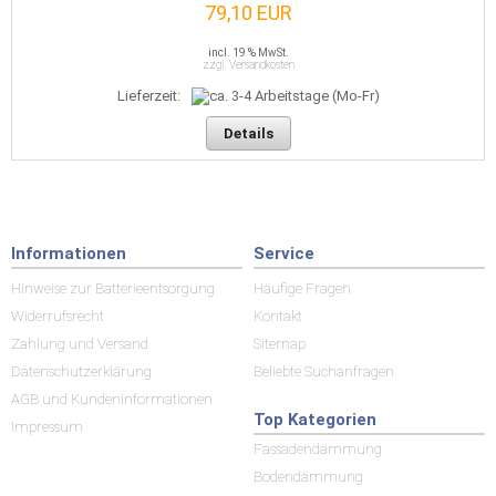
79,10 EUR
incl. 19 % MwSt.
zzgl. Versandkosten
Lieferzeit:
Details
Informationen
Service
Hinweise zur Batterieentsorgung
Häufige Fragen
Widerrufsrecht
Kontakt
Zahlung und Versand
Sitemap
Datenschutzerklärung
Beliebte Suchanfragen
AGB und Kundeninformationen
Top Kategorien
Impressum
Fassadendämmung
Bodendämmung