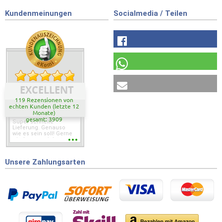
Kundenmeinungen
Socialmedia / Teilen
EXCELLENT
119 Rezensionen von
echten Kunden (letzte 12
Monate)
gesamt: 3909
Super schnelle
Lieferung. Genauso
wie es sein soll! Gerne
wieder wenn ich was
brauche.
Unsere Zahlungsarten