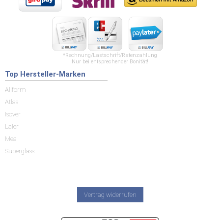
*Rechnung/Lastschrift/Ratenzahlung
Nur bei entsprechender Bonität!
Top Hersteller-Marken
Allform
Atlas
Isover
Laier
Mea
Superglass
Vertrag widerrufen