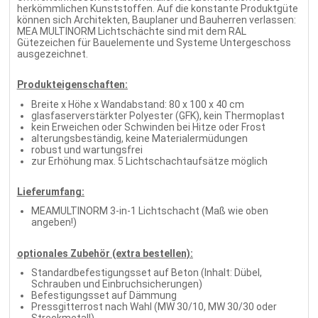
herkömmlichen Kunststoffen. Auf die konstante Produktgüte
können sich Architekten, Bauplaner und Bauherren verlassen:
MEA MULTINORM Lichtschächte sind mit dem RAL
Gütezeichen für Bauelemente und Systeme Untergeschoss
ausgezeichnet.
Produkteigenschaften:
Breite x Höhe x Wandabstand: 80 x 100 x 40 cm
glasfaserverstärkter Polyester (GFK), kein Thermoplast
kein Erweichen oder Schwinden bei Hitze oder Frost
alterungsbeständig, keine Materialermüdungen
robust und wartungsfrei
zur Erhöhung max. 5 Lichtschachtaufsätze möglich
Lieferumfang:
MEAMULTINORM 3-in-1 Lichtschacht (Maß wie oben
angeben!)
optionales Zubehör (extra bestellen):
Standardbefestigungsset auf Beton (Inhalt: Dübel,
Schrauben und Einbruchsicherungen)
Befestigungsset auf Dämmung
Pressgitterrost nach Wahl (MW 30/10, MW 30/30 oder