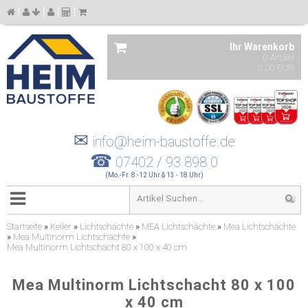
Ihr Warenkorb
0 Artikel
0,00 EUR
✉
info@heim-baustoffe.de
☎
07402 / 93 898 0
(Mo.-Fr. 8 -12 Uhr & 13 - 18 Uhr)
Startseite
»
Keller
»
Lichtschächte
»
MEA Lichtschächte
»
Mea Lichtschächte
»
Mea Multinorm Lichtschächte
»
Mea Multinorm Lichtschacht 80 x 100 x 40 cm
Mea Multinorm Lichtschacht 80 x 100
x 40 cm