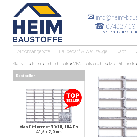
✉
info@heim-baus
☎
07402 / 93
(Mo.-Fr. 8 -12 Uhr & 13 - 
Aktionsangebote
Baubedarf & Werkzeuge
Dach
Startseite
»
Keller
»
Lichtschächte
»
MEA Lichtschächte
»
Mea Gitterroste
Bestseller
Mea Gitterrost 30/10, 104,0 x
41,5 x 2,0 cm