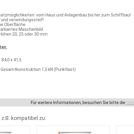
atzmöglichkeiten: vom Haus und Anlagenbau bis hin zum Schiffbau!
l und verwindungssteif!
e Oberfläche
arkantes Maschenbild
 Höhen 20, 25 oder 30 mm
ten:
84,0 x 41,5
r Gesamtkonstruktion 1,5 kN (Punktlast)
Für weitere Informationen, besuchen Sie bitte die
Hom
 z.B. kompatibel zu: