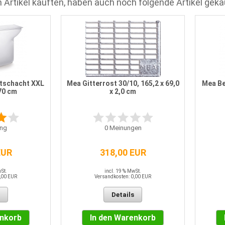
 Artikel kauften, haben auch noch folgende Artikel geka
tschacht XXL
Mea Gitterrost 30/10, 165,2 x 69,0
Mea Be
 70 cm
x 2,0 cm
ng
0
Meinungen
EUR
318,00 EUR
wSt.
incl. 19 % MwSt.
,00 EUR
Versandkosten: 0,00 EUR
Details
enkorb
In den Warenkorb