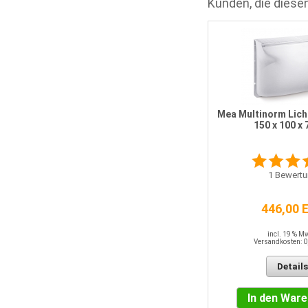
Kunden, die diesen
Mea Multinorm PKW-befahrbar
100 x 100 x 40 cm
Mea Multinorm Lich
150 x 100 x
0
Meinungen
1
Bewertu
120,50 EUR
446,00 
incl. 19 % MwSt.
Versandkosten: 0,00 EUR
incl. 19 % M
Versandkosten: 0
Details
Details
In den Warenkorb
In den War