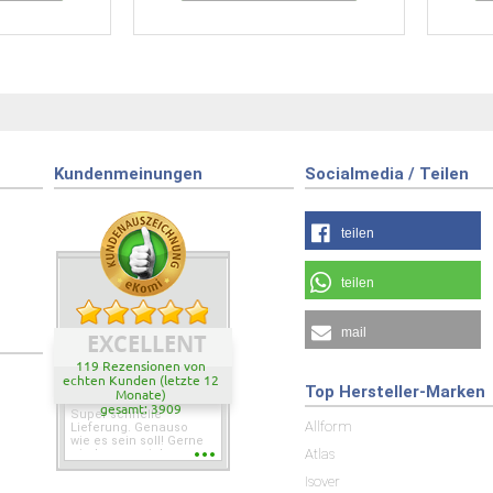
Kundenmeinungen
Socialmedia / Teilen
teilen
teilen
mail
EXCELLENT
119 Rezensionen von
echten Kunden (letzte 12
Top Hersteller-Marken
Monate)
gesamt: 3909
Super schnelle
Allform
Lieferung. Genauso
wie es sein soll! Gerne
Atlas
wieder wenn ich was
brauche.
Isover