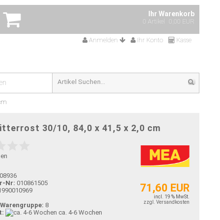
Ihr Warenkorb
0 Artikel
0,00 EUR
Anmelden
Ihr Konto
Kasse
en
 cm
tterrost 30/10, 84,0 x 41,5 x 2,0 cm
gen
08936
r-Nr:
010861505
71,60 EUR
1990010969
incl. 19 % MwSt.
zzgl. Versandkosten
-Warengruppe:
8
t:
ca. 4-6 Wochen