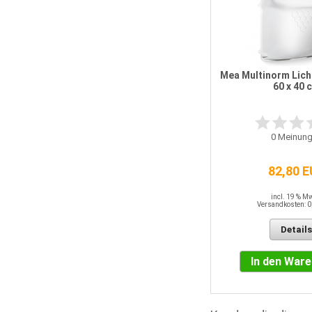
Mea Multinorm Lich
60 x 40 
0
Meinung
82,80 
incl. 19 % M
Versandkosten: 0
Details
In den War