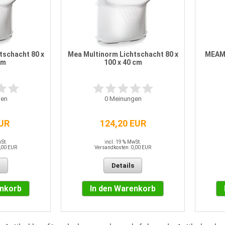
tschacht 80 x
Mea Multinorm Lichtschacht 80 x
MEAMA
cm
100 x 40 cm
en
0
Meinungen
EUR
124,20 EUR
wSt.
incl. 19 % MwSt.
,00 EUR
Versandkosten: 0,00 EUR
Details
enkorb
In den Warenkorb