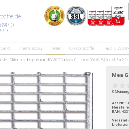
toffe.de
 898 0
18 Uhr)
Wand
Innenausbau
Keller
Ökobaustoffe
Haus & Wohn
»
Mea Gitterroste begehbar
»
MW 30/10
»
Mea Gitterrost 30/10, 84,0 x 41,5 x 2,0
Mea Gi
0
Meinun
Art.Nr.:
0
Herstelle
EAN:
400
Versand
Lieferzei