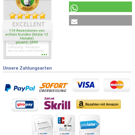
EXCELLENT
119 Rezensionen von
echten Kunden (letzte 12
Monate)
gesamt: 3909
Super schnelle
Lieferung. Genauso
wie es sein soll! Gerne
wieder wenn ich was
brauche.
Unsere Zahlungsarten