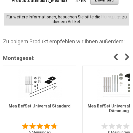
Download
Produktdatenblatt_Meamax
57 KB
Für weitere Informationen, besuchen Sie bitte die
Homepage
zu
diesem Artikel.
Zu obigem Produkt empfehlen wir Ihnen außerdem:
Montageset
Mea BefSet Universal Standard
Mea BefSet Universal 
Dämmung
5
Meinungen
0
Meinungen