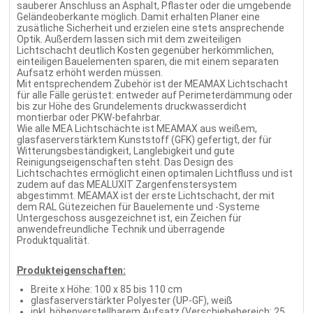
sauberer Anschluss an Asphalt, Pflaster oder die umgebende
Geländeoberkante möglich. Damit erhalten Planer eine
zusätliche Sicherheit und erzielen eine stets ansprechende
Optik. Außerdem lassen sich mit dem zweiteiligen
Lichtschacht deutlich Kosten gegenüber herkömmlichen,
einteiligen Bauelementen sparen, die mit einem separaten
Aufsatz erhöht werden müssen.
Mit entsprechendem Zubehör ist der MEAMAX Lichtschacht
für alle Fälle gerüstet: entweder auf Perimeterdämmung oder
bis zur Höhe des Grundelements druckwasserdicht
montierbar oder PKW-befahrbar.
Wie alle MEA Lichtschächte ist MEAMAX aus weißem,
glasfaserverstärktem Kunststoff (GFK) gefertigt, der für
Witterungsbeständigkeit, Langlebigkeit und gute
Reinigungseigenschaften steht. Das Design des
Lichtschachtes ermöglicht einen optimalen Lichtfluss und ist
zudem auf das MEALUXIT Zargenfenstersystem
abgestimmt. MEAMAX ist der erste Lichtschacht, der mit
dem RAL Gütezeichen für Bauelemente und -Systeme
Untergeschoss ausgezeichnet ist, ein Zeichen für
anwendefreundliche Technik und überragende
Produktqualität.
Produkteigenschaften:
Breite x Höhe: 100 x 85 bis 110 cm
glasfaserverstärkter Polyester (UP-GF), weiß
inkl. höhenverstellbarem Aufsatz (Verschiebebereich: 25