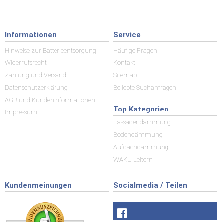
Informationen
Service
Hinweise zur Batterieentsorgung
Häufige Fragen
Widerrufsrecht
Kontakt
Zahlung und Versand
Sitemap
Datenschutzerklärung
Beliebte Suchanfragen
AGB und Kundeninformationen
Top Kategorien
Impressum
Fassadendämmung
Bodendämmung
Aufdachdämmung
WAKÜ Leitern
Kundenmeinungen
Socialmedia / Teilen