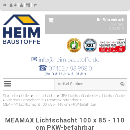
Ihr Warenkorb
0 Artikel
0,00 EUR
✉
info@heim-baustoffe.de
☎
07402 / 93 898 0
(Mo.-Fr. 8 -12 Uhr & 13 - 18 Uhr)
Startseite
»
Keller
»
Lichtschächte
»
MEA Lichtschächte
»
Mea Lichtschächte
»
Meamax Lichtschächte
»
Meamax befahrbar
»
MEAMAX Lichtschacht 100 x 85 - 110 cm PKW-befahrbar
MEAMAX Lichtschacht 100 x 85 - 110
cm PKW-befahrbar