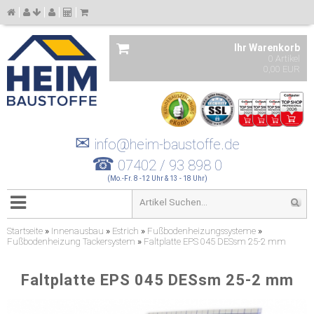
Ihr Warenkorb
0 Artikel
0,00 EUR
✉
info@heim-baustoffe.de
☎
07402 / 93 898 0
(Mo.-Fr. 8 -12 Uhr & 13 - 18 Uhr)
Startseite
»
Innenausbau
»
Estrich
»
Fußbodenheizungssysteme
»
Fußbodenheizung Tackersystem
»
Faltplatte EPS 045 DESsm 25-2 mm
Faltplatte EPS 045 DESsm 25-2 mm