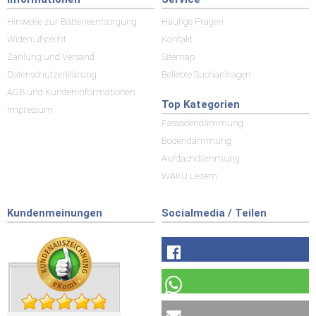
Hinweise zur Batterieentsorgung
Häufige Fragen
Widerrufsrecht
Kontakt
Zahlung und Versand
Sitemap
Datenschutzerklärung
Beliebte Suchanfragen
AGB und Kundeninformationen
Top Kategorien
Impressum
Fassadendämmung
Bodendämmung
Aufdachdämmung
WAKÜ Leitern
Kundenmeinungen
Socialmedia / Teilen