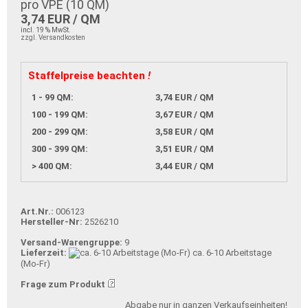
pro VPE (
10
QM)
3,74 EUR / QM
incl. 19 % MwSt.
zzgl. Versandkosten
Staffelpreise beachten
!
1 - 99 QM:
3,74 EUR / QM
100 - 199 QM:
3,67 EUR / QM
200 - 299 QM:
3,58 EUR / QM
300 - 399 QM:
3,51 EUR / QM
> 400 QM:
3,44 EUR / QM
Art.Nr.:
006123
Hersteller-Nr:
2526210
Versand-Warengruppe:
9
Lieferzeit:
ca. 6-10 Arbeitstage
(Mo-Fr)
Frage zum Produkt
Abgabe nur in ganzen Verkaufseinheiten!