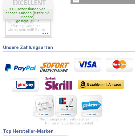
EXCELLENT
119 Rezensionen von
echten Kunden (letzte 12
Monate)
gesamt: 3909
Super schnelle
Lieferung. Genauso
wie es sein soll! Gerne
wieder wenn ich was
brauche.
Unsere Zahlungsarten
*Rechnung/Lastschrift/Ratenzahlung
Nur bei entsprechender Bonität!
Top Hersteller-Marken