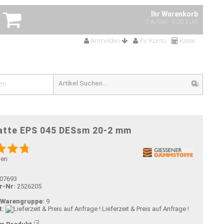
Ihr Warenkorb
0 Artikel
0,00 EUR
Anmelden
Ihr Konto
Kasse
en
latte EPS 045 DESsm 20-2 mm
gen
07693
r-Nr:
2526205
-Warengruppe:
9
t:
Lieferzeit & Preis auf Anfrage !