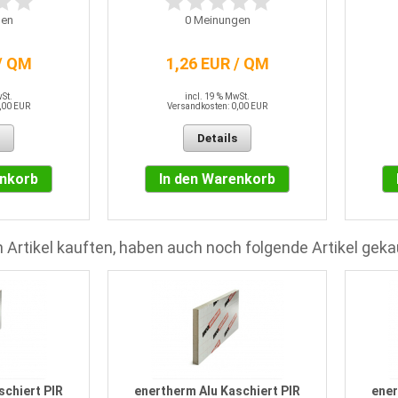
en
0
Meinungen
/ QM
1,26 EUR / QM
wSt.
incl. 19 % MwSt.
,00 EUR
Versandkosten: 0,00 EUR
Details
enkorb
In den Warenkorb
 Artikel kauften, haben auch noch folgende Artikel geka
schiert PIR
enertherm Alu Kaschiert PIR
ener