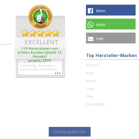
teilen
teilen
mail
EXCELLENT
119 Rezensionen von
echten Kunden (letzte 12
Top Hersteller-Marken
Monate)
gesamt: 3909
Super schnelle
Allform
Lieferung. Genauso
wie es sein soll! Gerne
Atlas
wieder wenn ich was
brauche.
Isover
Laier
Mea
Superglass
Vertrag widerrufen