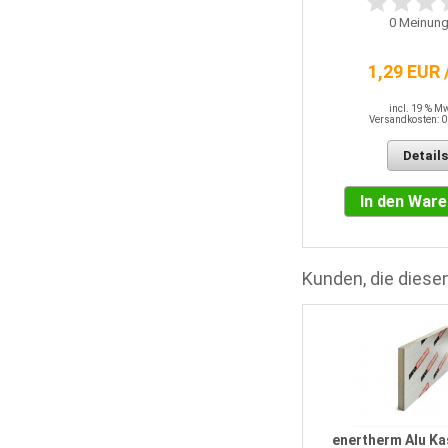
0
Meinung
9,42 EUR / QM
1,29 EUR 
incl. 19 % MwSt.
Versandkosten: 0,00 EUR
incl. 19 % M
Versandkosten: 0
Details
Details
In den Warenkorb
In den War
Kunden, die diesen
Bodendämmplatte EPS 035 DEO
150 kPa 10 mm
enertherm Alu Ka