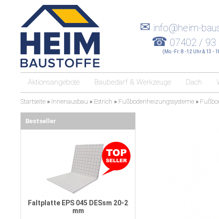
✉
info@heim-baus
☎
07402 / 93
(Mo.-Fr. 8 -12 Uhr & 13 - 
Aktionsangebote
Baubedarf & Werkzeuge
Dach
Startseite
»
Innenausbau
»
Estrich
»
Fußbodenheizungssysteme
»
Fußbo
Bestseller
Faltplatte EPS 045 DESsm 20-2
mm