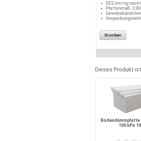
DES sm/sg nach D
Plattenmaß: 2.00
Gewebebändchenf
Verpackungseinhe
Drucken
Dieses Produkt ist
Bodendämmplatte EPS 040 DEO
100 kPa 80 mm
Bodendämmplatte 
100 kPa 1
1
Bewertung