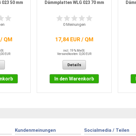
 023 50 mm
Dämmplatten WLG 023 70 mm
Dämm
en
0
Meinungen
 / QM
17,84 EUR / QM
wSt.
incl. 19 % MwSt.
,00 EUR
Versandkosten: 0,00 EUR
Details
enkorb
In den Warenkorb
Kundenmeinungen
Socialmedia / Teilen