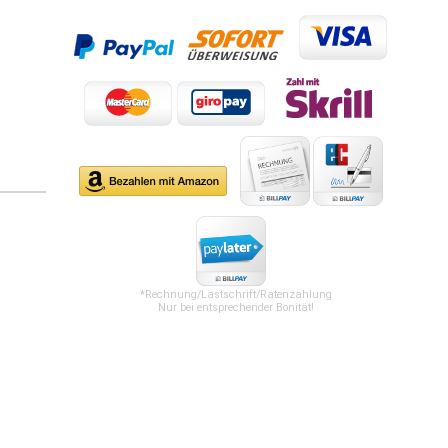
*Rechnung/Lastschrift/Ratenzahlung
Nur bei entsprechender Bonität!