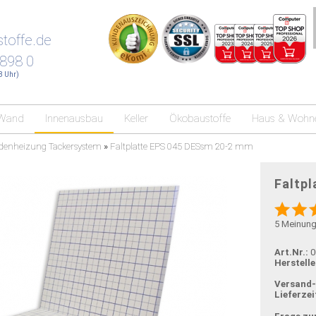
toffe.de
 898 0
18 Uhr)
Wand
Innenausbau
Keller
Ökobaustoffe
Haus & Wohn
denheizung Tackersystem
»
Faltplatte EPS 045 DESsm 20-2 mm
Faltp
5
Meinun
Art.Nr.:
0
Herstelle
Versand
Lieferzei