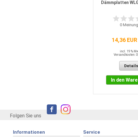
Dämmplatten WLG
0
Meinungen
0
Meinung
1,44 EUR / QM
14,36 EUR
incl. 19 % MwSt.
Versandkosten: 0,00 EUR
incl. 19 % M
Versandkosten: 0
Details
Details
In den Warenkorb
In den War
Folgen Sie uns
Informationen
Service