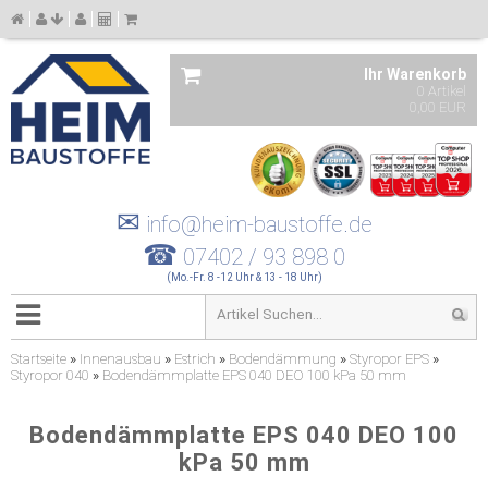
Ihr Warenkorb
0 Artikel
0,00 EUR
✉
info@heim-baustoffe.de
☎
07402 / 93 898 0
(Mo.-Fr. 8 -12 Uhr & 13 - 18 Uhr)
Startseite
»
Innenausbau
»
Estrich
»
Bodendämmung
»
Styropor EPS
»
Styropor 040
»
Bodendämmplatte EPS 040 DEO 100 kPa 50 mm
Bodendämmplatte EPS 040 DEO 100
kPa 50 mm