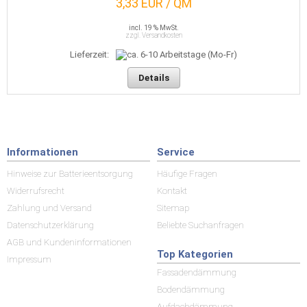
3,33 EUR / QM
incl. 19 % MwSt.
zzgl. Versandkosten
Lieferzeit:
Details
Informationen
Service
Hinweise zur Batterieentsorgung
Häufige Fragen
Widerrufsrecht
Kontakt
Zahlung und Versand
Sitemap
Datenschutzerklärung
Beliebte Suchanfragen
AGB und Kundeninformationen
Top Kategorien
Impressum
Fassadendämmung
Bodendämmung
Aufdachdämmung