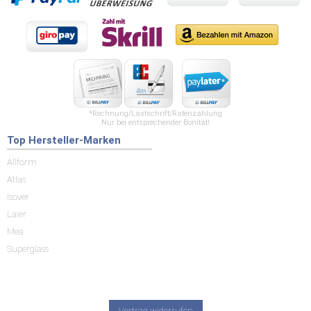
*Rechnung/Lastschrift/Ratenzahlung
Nur bei entsprechender Bonität!
Top Hersteller-Marken
Allform
Atlas
Isover
Laier
Mea
Superglass
Vertrag widerrufen