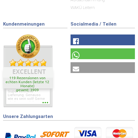
WAKÜ Leitern
Kundenmeinungen
Socialmedia / Teilen
EXCELLENT
119 Rezensionen von
echten Kunden (letzte 12
Monate)
gesamt: 3909
Super schnelle
Lieferung. Genauso
wie es sein soll! Gerne
wieder wenn ich was
brauche.
Unsere Zahlungsarten