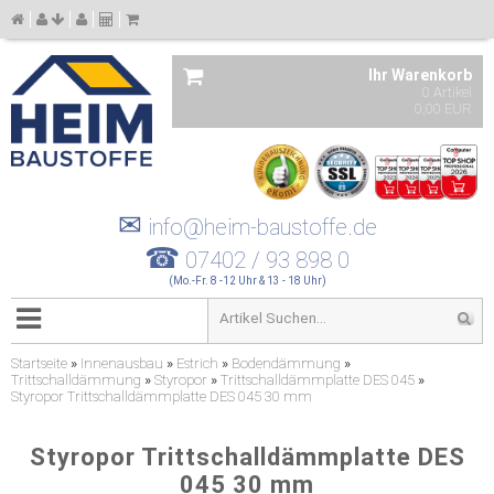
Ihr Warenkorb
0 Artikel
0,00 EUR
✉
info@heim-baustoffe.de
☎
07402 / 93 898 0
(Mo.-Fr. 8 -12 Uhr & 13 - 18 Uhr)
Startseite
»
Innenausbau
»
Estrich
»
Bodendämmung
»
Trittschalldämmung
»
Styropor
»
Trittschalldämmplatte DES 045
»
Styropor Trittschalldämmplatte DES 045 30 mm
Styropor Trittschalldämmplatte DES
045 30 mm