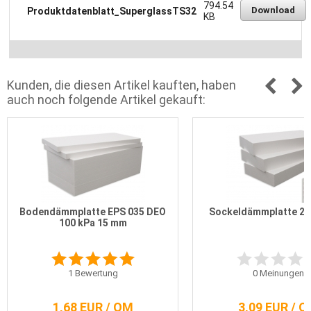
794.54
Download
Produktdatenblatt_SuperglassTS32
KB
Kunden, die diesen Artikel kauften, haben
auch noch folgende Artikel gekauft:
Bodendämmplatte EPS 035 DEO
Sockeldämmplatte 20
100 kPa 15 mm
1
Bewertung
0
Meinungen
1,68 EUR / QM
3,09 EUR / 