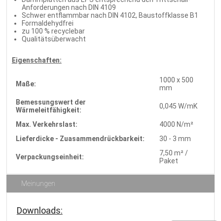
Anforderungen nach DIN 4109
Schwer entflammbar nach DIN 4102, Baustoffklasse B1
Formaldehydfrei
zu 100 % recyclebar
Qualitätsüberwacht
Eigenschaften:
1000 x 500
Maße:
mm
Bemessungswert der
0,045 W/mK
Wärmeleitfähigkeit:
Max. Verkehrslast:
4000 N/m²
Lieferdicke - Zuasammendrückbarkeit:
30 - 3 mm
7,50 m² /
Verpackungseinheit:
Paket
Meinungen
Downloads: