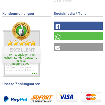
WAKÜ Leitern
Kundenmeinungen
Socialmedia / Teilen
EXCELLENT
119 Rezensionen von
echten Kunden (letzte 12
Monate)
gesamt: 3909
Super schnelle
Lieferung. Genauso
wie es sein soll! Gerne
wieder wenn ich was
brauche.
Unsere Zahlungsarten