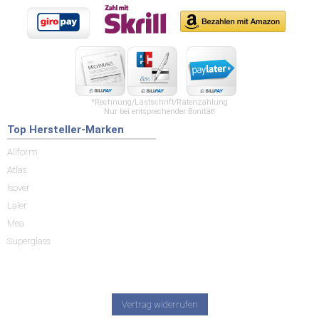
*Rechnung/Lastschrift/Ratenzahlung
Nur bei entsprechender Bonität!
Top Hersteller-Marken
Allform
Atlas
Isover
Laier
Mea
Superglass
Vertrag widerrufen