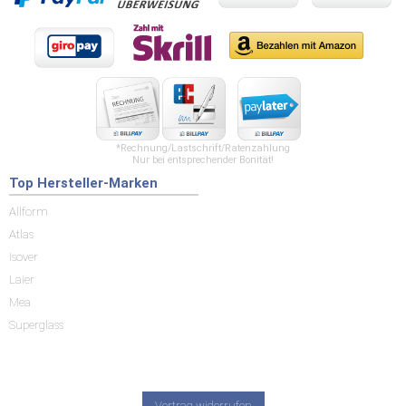
*Rechnung/Lastschrift/Ratenzahlung
Nur bei entsprechender Bonität!
Top Hersteller-Marken
Allform
Atlas
Isover
Laier
Mea
Superglass
Vertrag widerrufen