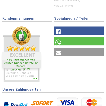
WAKÜ Leitern
Kundenmeinungen
Socialmedia / Teilen
EXCELLENT
119 Rezensionen von
echten Kunden (letzte 12
Monate)
gesamt: 3909
Super schnelle
Lieferung. Genauso
wie es sein soll! Gerne
wieder wenn ich was
brauche.
Unsere Zahlungsarten