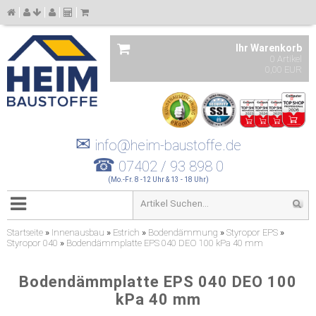
Ihr Warenkorb
0 Artikel
0,00 EUR
✉
info@heim-baustoffe.de
☎
07402 / 93 898 0
(Mo.-Fr. 8 -12 Uhr & 13 - 18 Uhr)
Startseite
»
Innenausbau
»
Estrich
»
Bodendämmung
»
Styropor EPS
»
Styropor 040
»
Bodendämmplatte EPS 040 DEO 100 kPa 40 mm
Bodendämmplatte EPS 040 DEO 100
kPa 40 mm