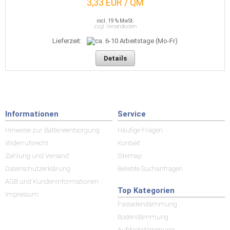
3,33 EUR / QM
incl. 19 % MwSt.
zzgl. Versandkosten
Lieferzeit:
Details
Informationen
Service
Hinweise zur Batterieentsorgung
Häufige Fragen
Widerrufsrecht
Kontakt
Zahlung und Versand
Sitemap
Datenschutzerklärung
Beliebte Suchanfragen
AGB und Kundeninformationen
Top Kategorien
Impressum
Fassadendämmung
Bodendämmung
Aufdachdämmung