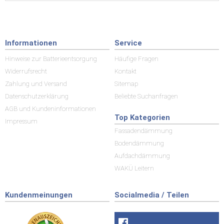
Informationen
Service
Hinweise zur Batterieentsorgung
Häufige Fragen
Widerrufsrecht
Kontakt
Zahlung und Versand
Sitemap
Datenschutzerklärung
Beliebte Suchanfragen
AGB und Kundeninformationen
Top Kategorien
Impressum
Fassadendämmung
Bodendämmung
Aufdachdämmung
WAKÜ Leitern
Kundenmeinungen
Socialmedia / Teilen