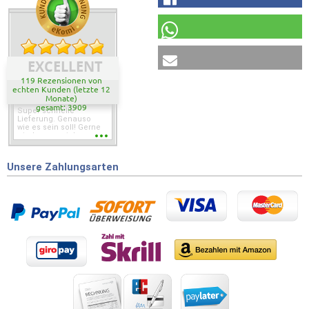
EXCELLENT
119 Rezensionen von
echten Kunden (letzte 12
Monate)
gesamt: 3909
Super schnelle
Lieferung. Genauso
wie es sein soll! Gerne
wieder wenn ich was
brauche.
Unsere Zahlungsarten