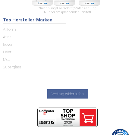
*Rechnung/Lastschrift/Ratenzahlung
Nur bei entsprechender Bonität!
Top Hersteller-Marken
Allform
Atlas
Isover
Laier
Mea
Superglass
Vertrag widerrufen