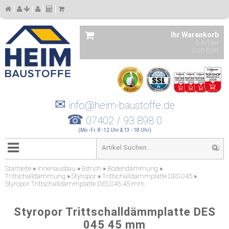
Ihr Warenkorb
0 Artikel
0,00 EUR
✉
info@heim-baustoffe.de
☎
07402 / 93 898 0
(Mo.-Fr. 8 -12 Uhr & 13 - 18 Uhr)
Startseite
»
Innenausbau
»
Estrich
»
Bodendämmung
»
Trittschalldämmung
»
Styropor
»
Trittschalldämmplatte DES 045
»
Styropor Trittschalldämmplatte DES 045 45 mm
Styropor Trittschalldämmplatte DES
045 45 mm