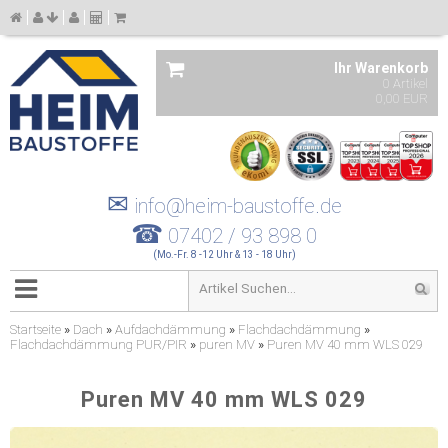
Ihr Warenkorb
0 Artikel
0,00 EUR
✉
info@heim-baustoffe.de
☎
07402 / 93 898 0
(Mo.-Fr. 8 -12 Uhr & 13 - 18 Uhr)
Startseite
»
Dach
»
Aufdachdämmung
»
Flachdachdämmung
»
Flachdachdämmung PUR/PIR
»
puren MV
»
Puren MV 40 mm WLS 029
Puren MV 40 mm WLS 029