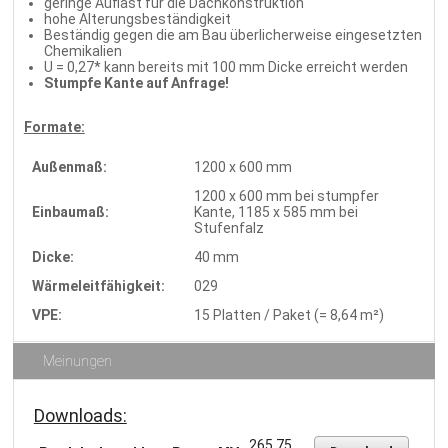
geringe Auflast für die Dachkonstruktion
hohe Alterungsbeständigkeit
Beständig gegen die am Bau überlicherweise eingesetzten
Chemikalien
U = 0,27* kann bereits mit 100 mm Dicke erreicht werden
Stumpfe Kante auf Anfrage!
Formate:
Außenmaß:
1200 x 600 mm
1200 x 600 mm bei stumpfer
Einbaumaß:
Kante, 1185 x 585 mm bei
Stufenfalz
Dicke:
40 mm
Wärmeleitfähigkeit:
029
VPE:
15 Platten / Paket (= 8,64 m²)
Meinungen
Downloads:
265.75