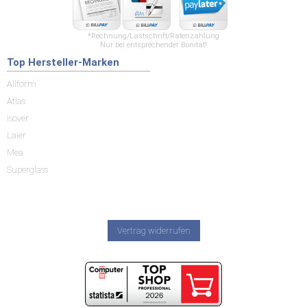
*Rechnung/Lastschrift/Ratenzahlung
Nur bei entsprechender Bonität!
Top Hersteller-Marken
Allform
Atlas
Isover
Laier
Mea
Superglass
Vertrag widerrufen