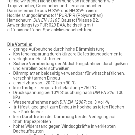
für die wirtschaftliche Dämmung von Flachdächern wie
Trapezdächer, Gründächer und Terrassendächer.
Dämmelemente aus FCKW- und HFCKW-freiem
Hochleistungsdämmstoff PUR/PIR (Polyurethan)
Hartschaum,
DIN EN 13165
, Baustoffklasse B2,
Anwendungstyp PUR 029 DAA, beidseitig mit
diffusionsoffener Spezialvliesbeschichtung.
Die Vorteile:
geringe Aufbauhöhe durch hohe Dämmleistung
Kosteneinsparung durch kürzere Befestigungselemente
verlegbar in Heißbitumen
Sichere Verarbeitung der Abdichtungsbahnen durch gießen
und einrollen oder schweißen
Dämmplatten beidseitig verwendbar für wirtschaftlichen,
verschnittarmen Einbau
einsetzbar von: -20 °C bis +90 °C
kurzfristige Temperaturbelastung +250 °C
Druckspannung bei 10% Stauchung nach
DIN EN 826
: 100
kPa
Wasseraufnahme nach
DIN EN 12087
: ca. 3 Vol.-%
trittfest, geeignet zum Einbau in hochbelasteten Flächen
wie Parkdächer
kein Durchtreten der Dämmung bei der Verlegung auf
Stahltrapezprofilen
hoher Widerstand gegen Windsogkräfte in verklebten
Dachaufbauten