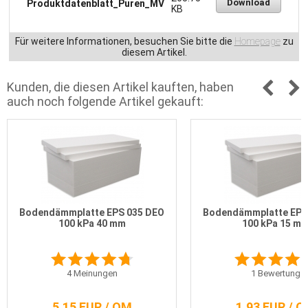
Download
Produktdatenblatt_Puren_MV
KB
Für weitere Informationen, besuchen Sie bitte die
Homepage
zu
diesem Artikel.
Kunden, die diesen Artikel kauften, haben
auch noch folgende Artikel gekauft:
Bodendämmplatte EPS 035 DEO
Bodendämmplatte EPS
100 kPa 40 mm
100 kPa 15 m
4
Meinungen
1
Bewertung
5,15 EUR / QM
1,93 EUR / 