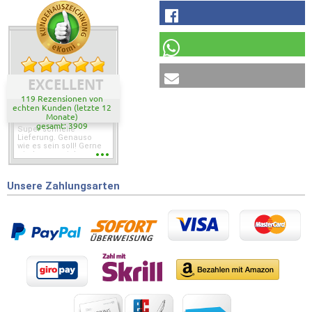
EXCELLENT
119 Rezensionen von
echten Kunden (letzte 12
Monate)
gesamt: 3909
Super schnelle
Lieferung. Genauso
wie es sein soll! Gerne
wieder wenn ich was
brauche.
Unsere Zahlungsarten