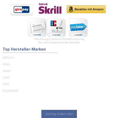
*Rechnung/Lastschrift/Ratenzahlung
Nur bei entsprechender Bonität!
Top Hersteller-Marken
Allform
Atlas
Isover
Laier
Mea
Superglass
Vertrag widerrufen