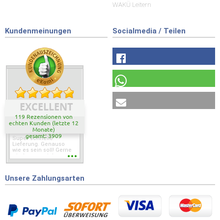
WAKÜ Leitern
Kundenmeinungen
Socialmedia / Teilen
EXCELLENT
119 Rezensionen von
echten Kunden (letzte 12
Monate)
gesamt: 3909
Super schnelle
Lieferung. Genauso
wie es sein soll! Gerne
wieder wenn ich was
brauche.
Unsere Zahlungsarten