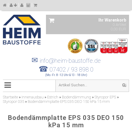
Ihr Warenkorb
0 Artikel
0,00 EUR
✉
info@heim-baustoffe.de
☎
07402 / 93 898 0
(Mo.-Fr. 8 -12 Uhr & 13 - 18 Uhr)
Startseite
»
Innenausbau
»
Estrich
»
Bodendämmung
»
Styropor EPS
»
Styropor 035
»
Bodendämmplatte EPS 035 DEO 150 kPa 15 mm
Bodendämmplatte EPS 035 DEO 150
kPa 15 mm