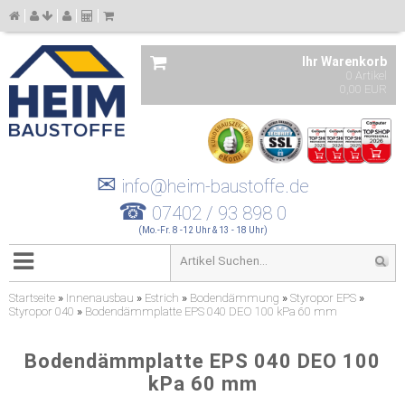
Ihr Warenkorb
0 Artikel
0,00 EUR
✉
info@heim-baustoffe.de
☎
07402 / 93 898 0
(Mo.-Fr. 8 -12 Uhr & 13 - 18 Uhr)
Startseite
»
Innenausbau
»
Estrich
»
Bodendämmung
»
Styropor EPS
»
Styropor 040
»
Bodendämmplatte EPS 040 DEO 100 kPa 60 mm
Bodendämmplatte EPS 040 DEO 100
kPa 60 mm