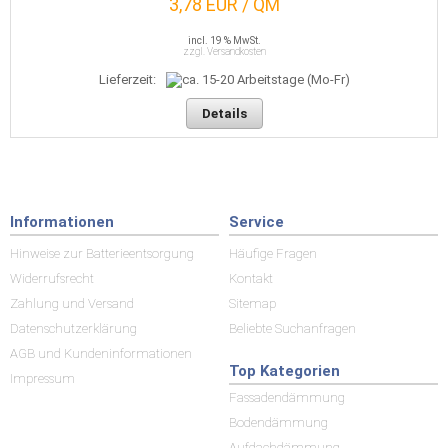
3,78 EUR / QM
incl. 19 % MwSt.
zzgl. Versandkosten
Lieferzeit:
Details
Informationen
Service
Hinweise zur Batterieentsorgung
Häufige Fragen
Widerrufsrecht
Kontakt
Zahlung und Versand
Sitemap
Datenschutzerklärung
Beliebte Suchanfragen
AGB und Kundeninformationen
Top Kategorien
Impressum
Fassadendämmung
Bodendämmung
Aufdachdämmung