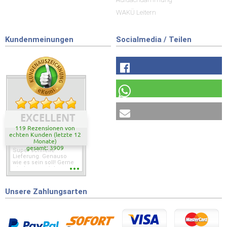
WAKÜ Leitern
Kundenmeinungen
Socialmedia / Teilen
EXCELLENT
119 Rezensionen von
echten Kunden (letzte 12
Monate)
gesamt: 3909
Super schnelle
Lieferung. Genauso
wie es sein soll! Gerne
wieder wenn ich was
brauche.
Unsere Zahlungsarten