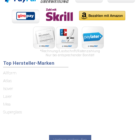
*Rechnung/Lastschrift/Ratenzahlung
Nur bei entsprechender Bonität!
Top Hersteller-Marken
Allform
Atlas
Isover
Laier
Mea
Superglass
Vertrag widerrufen