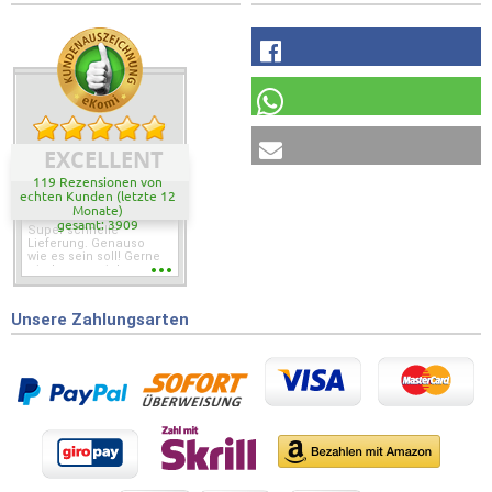
EXCELLENT
119 Rezensionen von
echten Kunden (letzte 12
Monate)
gesamt: 3909
Super schnelle
Lieferung. Genauso
wie es sein soll! Gerne
wieder wenn ich was
brauche.
Unsere Zahlungsarten