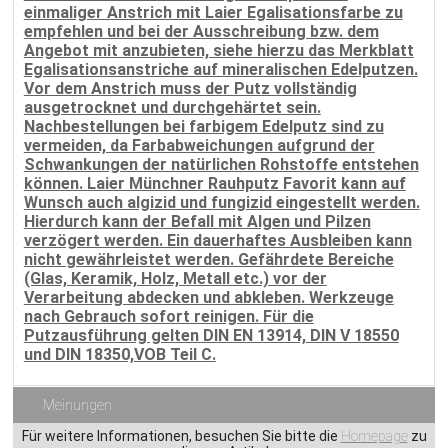
einmaliger Anstrich mit Laier Egalisationsfarbe
zu
empfehlen und bei der Ausschreibung bzw. dem
Angebot mit anzubieten, siehe hierzu das
Merkblatt
Egalisationsanstriche auf mineralischen Edelputzen.
Vor dem Anstrich muss der
Putz vollständig
ausgetrocknet und durchgehärtet sein.
Nachbestellungen bei farbigem Edelputz sind zu
vermeiden, da Farbabweichungen aufgrund
der
Schwankungen der natürlichen Rohstoffe entstehen
können. Laier Münchner Rauhputz
Favorit kann auf
Wunsch auch algizid und fungizid eingestellt werden.
Hierdurch kann der
Befall mit Algen und Pilzen
verzögert werden. Ein dauerhaftes Ausbleiben kann
nicht
gewährleistet werden. Gefährdete Bereiche
(Glas, Keramik, Holz, Metall etc.) vor der
Verarbeitung abdecken und abkleben. Werkzeuge
nach Gebrauch sofort reinigen. Für die
Putzausführung gelten DIN EN 13914, DIN V 18550
und DIN 18350,VOB Teil C.
Meinungen
Für weitere Informationen, besuchen Sie bitte die
Homepage
zu