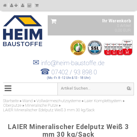
Ihr Warenkorb
0 Artikel
0,00 EUR
✉
info@heim-baustoffe.de
☎
07402 / 93 898 0
(Mo.-Fr. 8 -12 Uhr & 13 - 18 Uhr)
Startseite
»
Wand
»
Vollwärmeschutzsysteme
»
Laier Komplettsystem
»
Oberputze
»
Mineralische Putze
»
LAIER Mineralischer Edelputz Weiß 3 mm 30 kg/Sack
LAIER Mineralischer Edelputz Weiß 3
mm 30 kg/Sack