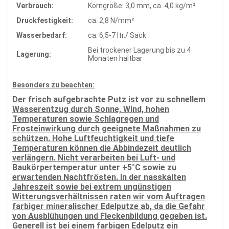
Verbrauch:
Korngröße: 3,0 mm, ca. 4,0 kg/m²
Druckfestigkeit:
ca. 2,8 N/mm²
Wasserbedarf:
ca. 6,5-7 ltr./ Sack
Bei trockener Lagerung bis zu 4
Lagerung:
Monaten haltbar
Besonders zu beachten:
Der frisch aufgebrachte Putz ist vor zu schnellem
Wasserentzug durch Sonne, Wind, hohen
Temperaturen sowie Schlagregen und
Frosteinwirkung durch geeignete Maßnahmen zu
schützen. Hohe Luftfeuchtigkeit und tiefe
Temperaturen können die Abbindezeit deutlich
verlängern. Nicht verarbeiten bei Luft- und
Baukörpertemperatur unter +5°C sowie zu
erwartenden Nachtfrösten. In der nasskalten
Jahreszeit sowie bei extrem ungünstigen
Witterungsverhältnissen raten wir vom Auftragen
farbiger mineralischer Edelputze ab, da die
Gefahr
von Ausblühungen und Fleckenbildung gegeben ist.
G
enerell ist bei einem farbigen Edelputz ein