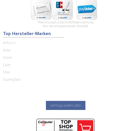
*Rechnung/Lastschrift/Ratenzahlung
Nur bei entsprechender Bonität!
Top Hersteller-Marken
Allform
Atlas
Isover
Laier
Mea
Superglass
Vertrag widerrufen