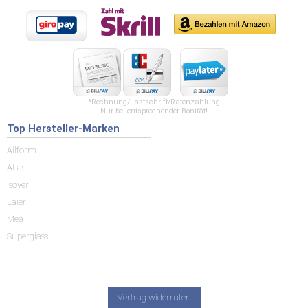
*Rechnung/Lastschrift/Ratenzahlung
Nur bei entsprechender Bonität!
Top Hersteller-Marken
Allform
Atlas
Isover
Laier
Mea
Superglass
Vertrag widerrufen