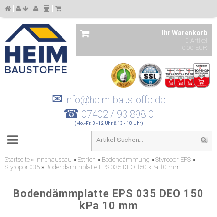
Ihr Warenkorb
0 Artikel
0,00 EUR
✉
info@heim-baustoffe.de
☎
07402 / 93 898 0
(Mo.-Fr. 8 -12 Uhr & 13 - 18 Uhr)
Startseite
»
Innenausbau
»
Estrich
»
Bodendämmung
»
Styropor EPS
»
Styropor 035
»
Bodendämmplatte EPS 035 DEO 150 kPa 10 mm
Bodendämmplatte EPS 035 DEO 150
kPa 10 mm