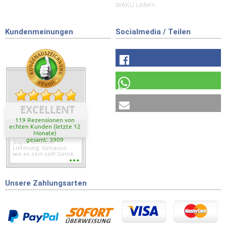
WAKÜ Leitern
Kundenmeinungen
Socialmedia / Teilen
EXCELLENT
119 Rezensionen von
echten Kunden (letzte 12
Monate)
gesamt: 3909
Super schnelle
Lieferung. Genauso
wie es sein soll! Gerne
wieder wenn ich was
brauche.
Unsere Zahlungsarten