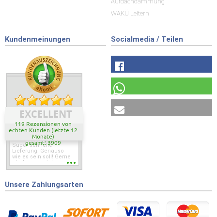
Aufdachdämmung
WAKÜ Leitern
Kundenmeinungen
Socialmedia / Teilen
EXCELLENT
119 Rezensionen von
echten Kunden (letzte 12
Monate)
gesamt: 3909
Super schnelle
Lieferung. Genauso
wie es sein soll! Gerne
wieder wenn ich was
brauche.
Unsere Zahlungsarten