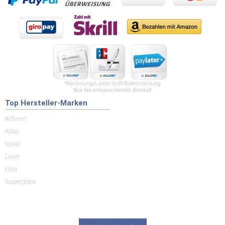
*Rechnung/Lastschrift/Ratenzahlung
Nur bei entsprechender Bonität!
Top Hersteller-Marken
Allform
Atlas
Isover
Laier
Mea
Superglass