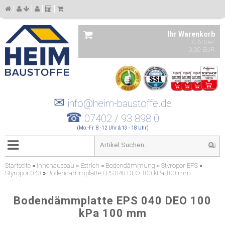
Ihr Warenkorb
0 Artikel
0,00 EUR
✉
info@heim-baustoffe.de
☎
07402 / 93 898 0
(Mo.-Fr. 8 -12 Uhr & 13 - 18 Uhr)
Startseite
»
Innenausbau
»
Estrich
»
Bodendämmung
»
Styropor EPS
»
Styropor 040
»
Bodendämmplatte EPS 040 DEO 100 kPa 100 mm
Bodendämmplatte EPS 040 DEO 100
kPa 100 mm