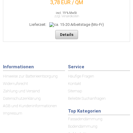
3,78 EUR / QM
incl. 19 % MwSt.
zzgl. Versandkosten
Lieferzeit:
Details
Informationen
Service
Hinweise zur Batterieentsorgung
Häufige Fragen
Widerrufsrecht
Kontakt
Zahlung und Versand
Sitemap
Datenschutzerklärung
Beliebte Suchanfragen
AGB und Kundeninformationen
Top Kategorien
Impressum
Fassadendämmung
Bodendämmung