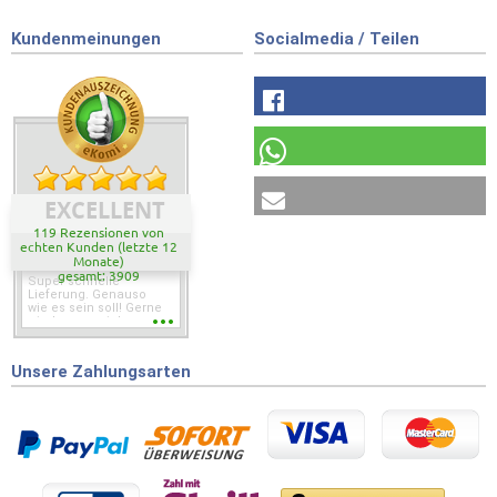
Kundenmeinungen
Socialmedia / Teilen
EXCELLENT
119 Rezensionen von
echten Kunden (letzte 12
Monate)
gesamt: 3909
Super schnelle
Lieferung. Genauso
wie es sein soll! Gerne
wieder wenn ich was
brauche.
Unsere Zahlungsarten