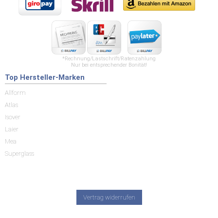
*Rechnung/Lastschrift/Ratenzahlung
Nur bei entsprechender Bonität!
Top Hersteller-Marken
Allform
Atlas
Isover
Laier
Mea
Superglass
Vertrag widerrufen