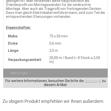
gebogen ist. Man verwendet diese hauptsächlich als
Ständerprofil von Montagewänden für die senkrechte
Montage. Aber auch als Tragprofil von freitragenden Decken.
Dass man gleich Elektrokabel einführen kann, sind zum Teil die
entsprechenden Stanzungen vorhanden.
Eigenschaften:
Maße:
75 x 50 mm
Dicke:
0,6 mm
Länge:
2,5 m
20,00 m / Bund (= 8 Stück a 2,50
Verpackungseinheit:
m)
Meinungen
Für weitere Informationen, besuchen Sie bitte die
Homepage
zu
diesem Artikel.
Zu obigem Produkt empfehlen wir Ihnen außerdem: