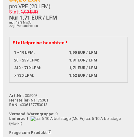
pro VPE (
20
LFM)
Statt
1,90 EUR
Nur 1,71 EUR / LFM
incl. 19 % MwSt.
zzgl. Versandkosten
Staffelpreise beachten
!
1 - 19 LFM:
1,90 EUR / LFM
20 - 239 LFM:
1,81 EUR / LFM
240 - 719 LFM:
1,71 EUR / LFM
> 720 LFM:
1,62 EUR / LFM
Art.Nr.:
005903
Hersteller-Nr:
75301
EAN:
4036127753013
Versand-Warengruppe:
9
Lieferzeit:
ca. 6-10 Arbeitstage
(Mo-Fr)
Frage zum Produkt