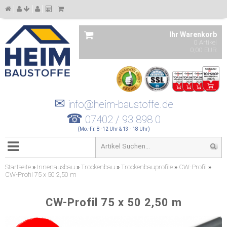
Ihr Warenkorb
0 Artikel
0,00 EUR
✉
info@heim-baustoffe.de
☎
07402 / 93 898 0
(Mo.-Fr. 8 -12 Uhr & 13 - 18 Uhr)
Startseite
»
Innenausbau
»
Trockenbau
»
Trockenbauprofile
»
CW-Profil
»
CW-Profil 75 x 50 2,50 m
CW-Profil 75 x 50 2,50 m