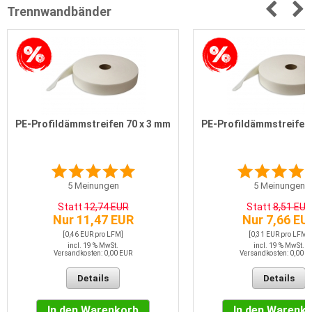
Trennwandbänder
PE-Profildämmstreifen 70 x 3 mm
PE-Profildämmstreifen 
5
Meinungen
5
Meinungen
Statt
12,74 EUR
Statt
8,51 EUR
Nur 11,47 EUR
Nur 7,66 EU
[0,46 EUR pro LFM]
[0,31 EUR pro LFM]
incl. 19 % MwSt.
incl. 19 % MwSt.
Versandkosten: 0,00 EUR
Versandkosten: 0,00 E
Details
Details
In den Warenkorb
In den Warenk