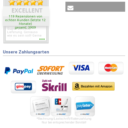
EXCELLENT
119 Rezensionen von
echten Kunden (letzte 12
Monate)
gesamt: 3909
Super schnelle
Lieferung. Genauso
wie es sein soll! Gerne
wieder wenn ich was
brauche.
Unsere Zahlungsarten
*Rechnung/Lastschrift/Ratenzahlung
Nur bei entsprechender Bonität!