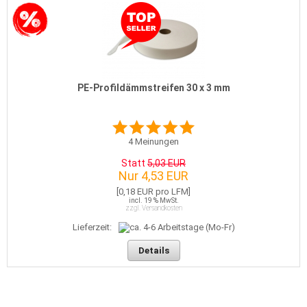
PE-Profildämmstreifen 30 x 3 mm
4
Meinungen
Statt
5,03 EUR
Nur 4,53 EUR
[0,18 EUR pro LFM]
incl. 19 % MwSt.
zzgl. Versandkosten
Lieferzeit:
Details