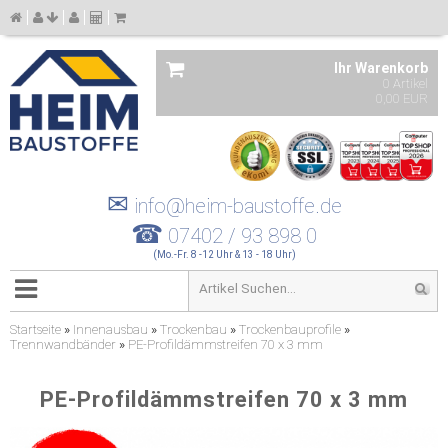
Ihr Warenkorb
0 Artikel
0,00 EUR
✉
info@heim-baustoffe.de
☎
07402 / 93 898 0
(Mo.-Fr. 8 -12 Uhr & 13 - 18 Uhr)
Startseite
»
Innenausbau
»
Trockenbau
»
Trockenbauprofile
»
Trennwandbänder
»
PE-Profildämmstreifen 70 x 3 mm
PE-Profildämmstreifen 70 x 3 mm