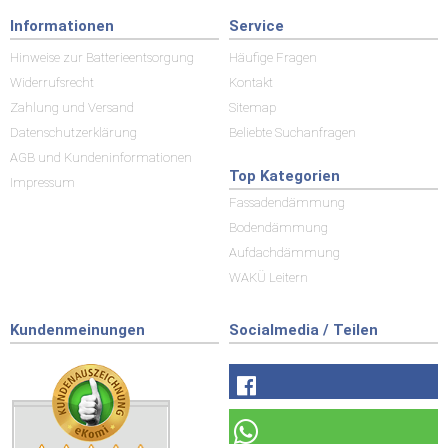
Informationen
Service
Hinweise zur Batterieentsorgung
Häufige Fragen
Widerrufsrecht
Kontakt
Zahlung und Versand
Sitemap
Datenschutzerklärung
Beliebte Suchanfragen
AGB und Kundeninformationen
Top Kategorien
Impressum
Fassadendämmung
Bodendämmung
Aufdachdämmung
WAKÜ Leitern
Kundenmeinungen
Socialmedia / Teilen