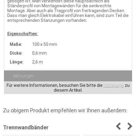
gebogen ist. Man verwendet diese hauptsächlich als
Ständerprofil von Montagewänden für die senkrechte
Montage. Aber auch als Tragprofil von freitragenden Decken.
Dass man gleich Elektrokabel einführen kann, sind zum Teil die
entsprechenden Stanzungen vorhanden.
Eigenschaften:
Maße:
100 x 50 mm
Dicke:
0,6 mm
Länge:
2,6 m
Meinungen
Für weitere Informationen, besuchen Sie bitte die
Homepage
zu
diesem Artikel.
Zu obigem Produkt empfehlen wir Ihnen außerdem:
Trennwandbänder