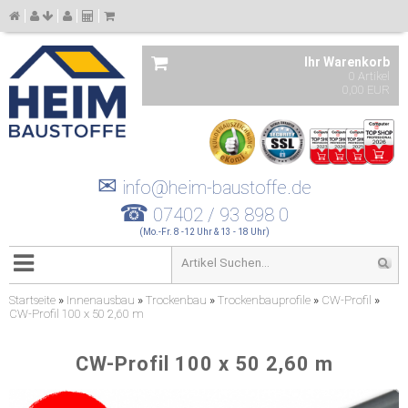
Ihr Warenkorb
0 Artikel
0,00 EUR
✉
info@heim-baustoffe.de
☎
07402 / 93 898 0
(Mo.-Fr. 8 -12 Uhr & 13 - 18 Uhr)
Startseite
»
Innenausbau
»
Trockenbau
»
Trockenbauprofile
»
CW-Profil
»
CW-Profil 100 x 50 2,60 m
CW-Profil 100 x 50 2,60 m