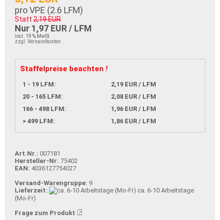
pro VPE (
2.6
LFM)
Statt
2,19 EUR
Nur 1,97 EUR / LFM
incl. 19 % MwSt.
zzgl. Versandkosten
Staffelpreise beachten
!
1 - 19 LFM:
2,19 EUR / LFM
20 - 165 LFM:
2,08 EUR / LFM
166 - 498 LFM:
1,96 EUR / LFM
> 499 LFM:
1,86 EUR / LFM
Art.Nr.:
007181
Hersteller-Nr:
75402
EAN:
4036127754027
Versand-Warengruppe:
9
Lieferzeit:
ca. 6-10 Arbeitstage
(Mo-Fr)
Frage zum Produkt