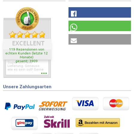
EXCELLENT
119 Rezensionen von
echten Kunden (letzte 12
Monate)
gesamt: 3909
Super schnelle
Lieferung. Genauso
wie es sein soll! Gerne
wieder wenn ich was
brauche.
Unsere Zahlungsarten