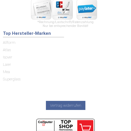
*Rechnung/Lastschrift/Ratenzahlung
Nur bei entsprechender Bonität!
Top Hersteller-Marken
Allform
Atlas
Isover
Laier
Mea
Superglass
Vertrag widerrufen