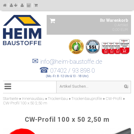
Ihr Warenkorb
0 Artikel
0,00 EUR
✉
info@heim-baustoffe.de
☎
07402 / 93 898 0
(Mo.-Fr. 8 -12 Uhr & 13 - 18 Uhr)
Startseite
»
Innenausbau
»
Trockenbau
»
Trockenbauprofile
»
CW-Profil
»
CW-Profil 100 x 50 2,50 m
CW-Profil 100 x 50 2,50 m