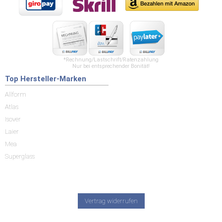
*Rechnung/Lastschrift/Ratenzahlung
Nur bei entsprechender Bonität!
Top Hersteller-Marken
Allform
Atlas
Isover
Laier
Mea
Superglass
Vertrag widerrufen