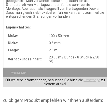
gebogen ist. Man verwendet diese hauptsächlich als
Ständerprofil von Montagewänden für die senkrechte
Montage. Aber auch als Tragprofil von freitragenden Decken.
Dass man gleich Elektrokabel einführen kann, sind zum Teil die
entsprechenden Stanzungen vorhanden.
Eigenschaften:
Maße:
100 x 50 mm
Dicke:
0,6 mm
Länge:
2,5 m
20,00 m / Bund (= 8 Stück a 2,50
Verpackungseinheit:
m)
Meinungen
Für weitere Informationen, besuchen Sie bitte die
Homepage
zu
diesem Artikel.
Zu obigem Produkt empfehlen wir Ihnen außerdem: