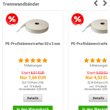
Trennwandbänder
PE-Profildämmstreifen 50 x 3 mm
PE-Profildämmstreifen 
5
Meinungen
4
Meinungen
Statt
8,51 EUR
Statt
5,03 EUR
Nur 7,66 EUR
Nur 4,53 EU
[0,31 EUR pro LFM]
[0,18 EUR pro LFM]
incl. 19 % MwSt.
incl. 19 % MwSt.
Versandkosten: 0,00 EUR
Versandkosten: 0,00 E
Details
Details
In den Warenkorb
In den Warenk