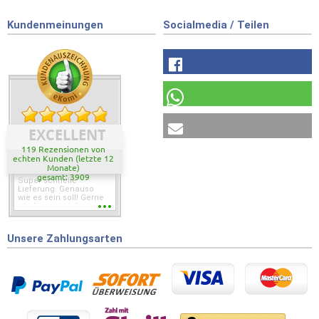
Kundenmeinungen
Socialmedia / Teilen
EXCELLENT
119 Rezensionen von
echten Kunden (letzte 12
Monate)
gesamt: 3909
Super schnelle
Lieferung. Genauso
wie es sein soll! Gerne
wieder wenn ich was
brauche.
Unsere Zahlungsarten