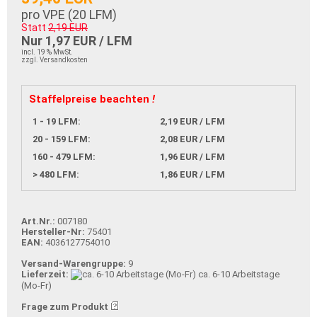
pro VPE (
20
LFM)
Statt
2,19 EUR
Nur 1,97 EUR / LFM
incl. 19 % MwSt.
zzgl. Versandkosten
Staffelpreise beachten
!
1 - 19 LFM:
2,19 EUR / LFM
20 - 159 LFM:
2,08 EUR / LFM
160 - 479 LFM:
1,96 EUR / LFM
> 480 LFM:
1,86 EUR / LFM
Art.Nr.:
007180
Hersteller-Nr:
75401
EAN:
4036127754010
Versand-Warengruppe:
9
Lieferzeit:
ca. 6-10 Arbeitstage
(Mo-Fr)
Frage zum Produkt