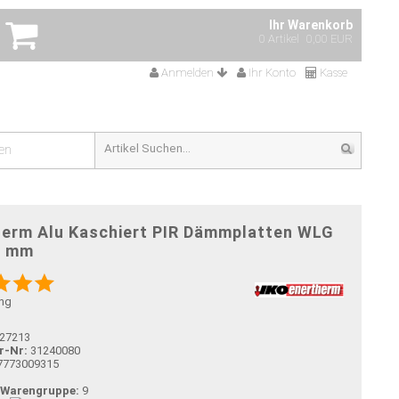
Ihr Warenkorb
0 Artikel
0,00 EUR
Anmelden
Ihr Konto
Kasse
en
herm Alu Kaschiert PIR Dämmplatten WLG
0 mm
ng
27213
r-Nr:
31240080
7773009315
-Warengruppe:
9