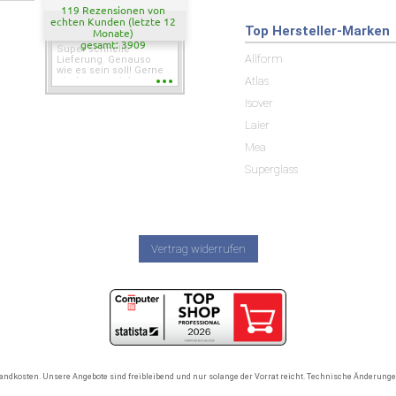
119 Rezensionen von
echten Kunden (letzte 12
Top Hersteller-Marken
Monate)
gesamt: 3909
Super schnelle
Allform
Lieferung. Genauso
wie es sein soll! Gerne
Atlas
wieder wenn ich was
brauche.
Isover
Laier
Mea
Superglass
Vertrag widerrufen
rsandkosten. Unsere Angebote sind freibleibend und nur solange der Vorrat reicht. Technische Änderun