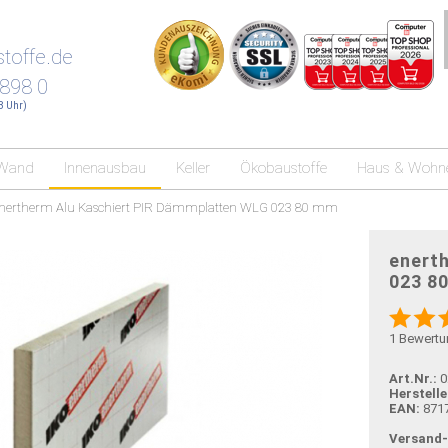
toffe.de
 898 0
18 Uhr)
Wand
Innenausbau
Keller
Ökobaustoffe
Haus & Wohn
nertherm Alu Kaschiert PIR Dämmplatten WLG 023 80 mm
enert
023 8
1
Bewertu
Art.Nr.:
0
Herstelle
EAN:
871
Versand