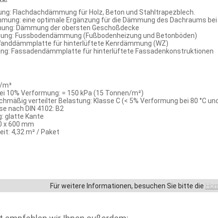
g: Flachdachdämmung für Holz, Beton und Stahltrapezblech.
mung: eine optimale Ergänzung für die Dämmung des Dachraums bei 
ng: Dämmung der obersten Geschoßdecke
ng: Fussbodendämmung (Fußbodenheizung und Betonböden)
nddämmplatte für hinterlüftete Kenrdämmung (WZ)
: Fassadendämmplatte für hinterlüftete Fassadenkonstruktionen
g/m³
bei 10% Verformung: = 150 kPa (15 Tonnen/m²)
ichmäßig verteilter Belastung: Klasse C (< 5% Verformung bei 80 °C un
e nach DIN 4102: B2
: glatte Kante
0 x 600 mm
it: 4,32 m² / Paket
Für weitere Informationen, besuchen Sie bitte die
Hom