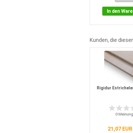
In den War
Kunden, die diesen
OSB Verlegeplatte 2050 mm x 625
mm ungeschliffen 12 mm
Rigidur Estrichel
2
Meinungen
0
Meinung
8,53 EUR
[6,66 EUR pro QM]
21,07 EUR
incl. 19 % MwSt.