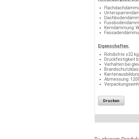
Flachdachdämmun
Untersparrendäm
Dachbodendämmu
Fussbodendämmu
Kerndämmung: Wa
Fassadendämmung
Eigenschaften:
Rohdichte ±32 k
Druckfestigkeit 
Verhalten bei gle
Brandschutzklass
Kantenausbildung
Abmessung: 120
Verpackungseinhe
Drucken