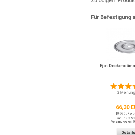
Zu obigem Produk
Für Befestigung 
Ejot Deckendämm
2
Meinung
66,30 
[0,66 EUR pro
incl. 19 % M
Versandkosten: 0
Details