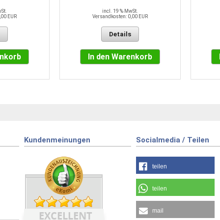
wSt.
incl. 19 % MwSt.
,00 EUR
Versandkosten: 0,00 EUR
Details
enkorb
In den Warenkorb
Kundenmeinungen
Socialmedia / Teilen
teilen
teilen
mail
EXCELLENT