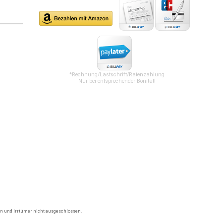
*Rechnung/Lastschrift/Ratenzahlung
Nur bei entsprechender Bonität!
gen und Irrtümer nicht ausgeschlossen.