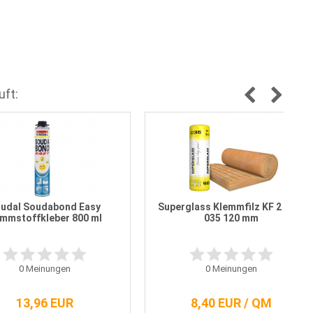
uft:
udal Soudabond Easy
Superglass Klemmfilz KF 2 WLG
mmstoffkleber 800 ml
035 120 mm
0
Meinungen
0
Meinungen
13,96 EUR
8,40 EUR / QM