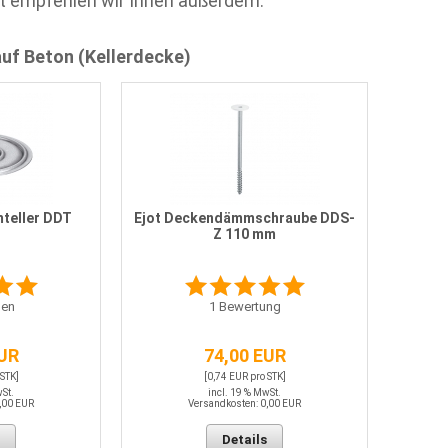
t empfehlen wir Ihnen außerdem:
auf Beton (Kellerdecke)
teller DDT
Ejot Deckendämmschraube DDS-
Z 110 mm
en
1
Bewertung
EUR
74,00 EUR
 STK]
[0,74 EUR pro STK]
wSt.
incl. 19 % MwSt.
,00 EUR
Versandkosten: 0,00 EUR
Details