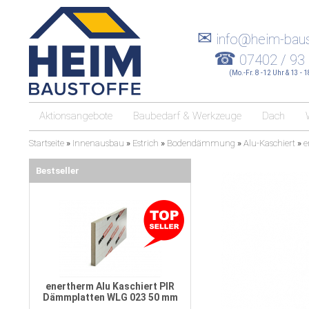
✉
info@heim-baus
☎
07402 / 93
(Mo.-Fr. 8 -12 Uhr & 13 - 
Aktionsangebote
Baubedarf & Werkzeuge
Dach
Startseite
»
Innenausbau
»
Estrich
»
Bodendämmung
»
Alu-Kaschiert
»
e
Bestseller
enertherm Alu Kaschiert PIR
Dämmplatten WLG 023 50 mm