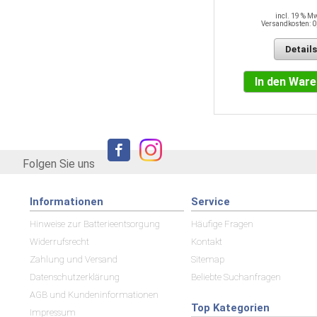
Versandkosten: 0,00 EUR
incl. 19 % M
Versandkosten: 0
Details
Details
In den Warenkorb
In den War
Folgen Sie uns
Informationen
Service
Hinweise zur Batterieentsorgung
Häufige Fragen
Widerrufsrecht
Kontakt
Zahlung und Versand
Sitemap
Datenschutzerklärung
Beliebte Suchanfragen
AGB und Kundeninformationen
Top Kategorien
Impressum