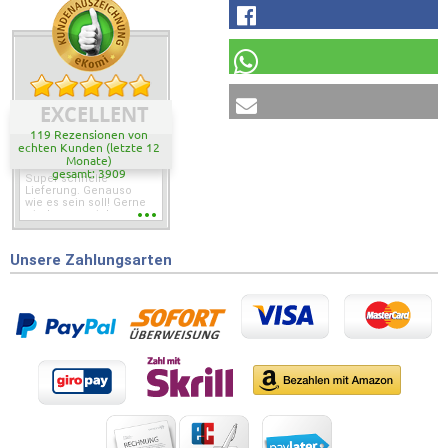
EXCELLENT
119 Rezensionen von
echten Kunden (letzte 12
Monate)
gesamt: 3909
Super schnelle
Lieferung. Genauso
wie es sein soll! Gerne
wieder wenn ich was
brauche.
Unsere Zahlungsarten