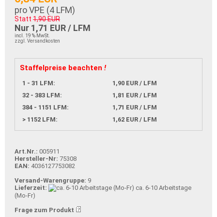
pro VPE (
4
LFM)
Statt
1,90 EUR
Nur 1,71 EUR / LFM
incl. 19 % MwSt.
zzgl. Versandkosten
Staffelpreise beachten
!
1 - 31 LFM:
1,90 EUR / LFM
32 - 383 LFM:
1,81 EUR / LFM
384 - 1151 LFM:
1,71 EUR / LFM
> 1152 LFM:
1,62 EUR / LFM
Art.Nr.:
005911
Hersteller-Nr:
75308
EAN:
4036127753082
Versand-Warengruppe:
9
Lieferzeit:
ca. 6-10 Arbeitstage
(Mo-Fr)
Frage zum Produkt