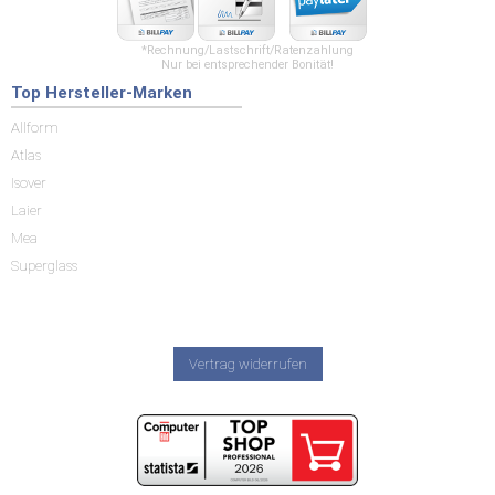
*Rechnung/Lastschrift/Ratenzahlung
Nur bei entsprechender Bonität!
Top Hersteller-Marken
Allform
Atlas
Isover
Laier
Mea
Superglass
Vertrag widerrufen