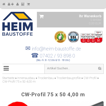
Ihr Warenkorb
0 Artikel
0,00 EUR
✉
info@heim-baustoffe.de
☎
07402 / 93 898 0
(Mo.-Fr. 8 -12 Uhr & 13 - 18 Uhr)
Startseite
»
Innenausbau
»
Trockenbau
»
Trockenbauprofile
»
CW-Profil
»
CW-Profil 75 x 50 4,00 m
CW-Profil 75 x 50 4,00 m