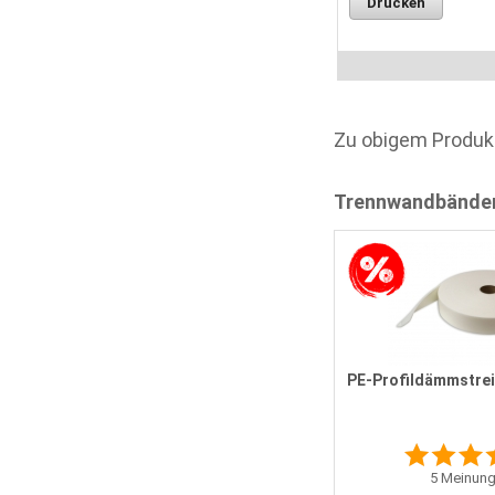
Drucken
Zu obigem Produk
Trennwandbände
m
PE-Profildämmstreifen 95 x 3 mm
PE-Profildämmstrei
4
Meinungen
Statt
16,17 EUR
5
Meinung