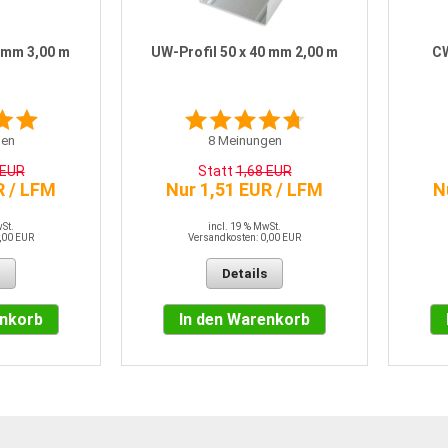
7 mm 3,00 m
UW-Profil 50 x 40 mm 2,00 m
CW
en
8
Meinungen
 EUR
Statt
1,68 EUR
R / LFM
Nur 1,51 EUR / LFM
N
wSt.
incl. 19 % MwSt.
,00 EUR
Versandkosten: 0,00 EUR
Details
enkorb
In den Warenkorb