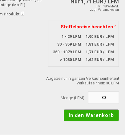
Nur 1,71 EUR / LFM
tstage (Mo-Fr)
incl. 19 % MwSt.
zzgl. Versandkosten
m Produkt
Staffelpreise beachten
!
1 - 29 LFM:
1,90 EUR / LFM
30 - 359 LFM:
1,81 EUR / LFM
360 - 1079 LFM:
1,71 EUR / LFM
> 1080 LFM:
1,62 EUR / LFM
Abgabe nur in ganzen Verkaufseinheiten!
Verkaufseinheit: 30 LFM
Menge (LFM):