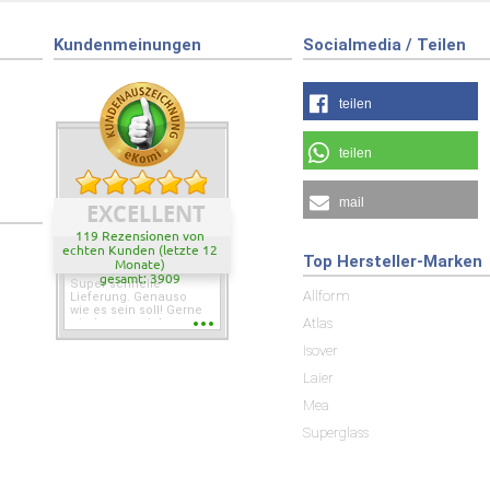
Kundenmeinungen
Socialmedia / Teilen
teilen
teilen
mail
EXCELLENT
119 Rezensionen von
echten Kunden (letzte 12
Top Hersteller-Marken
Monate)
gesamt: 3909
Super schnelle
Allform
Lieferung. Genauso
wie es sein soll! Gerne
Atlas
wieder wenn ich was
brauche.
Isover
Laier
Mea
Superglass