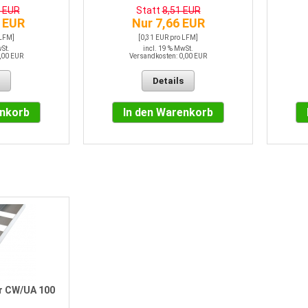
4 EUR
Statt
8,51 EUR
 EUR
Nur 7,66 EUR
 LFM]
[0,31 EUR pro LFM]
wSt.
incl. 19 % MwSt.
,00 EUR
Versandkosten: 0,00 EUR
Details
enkorb
In den Warenkorb
ür CW/UA 100