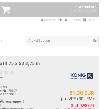
Ihr Warenkorb
0 Artikel
0,00 EUR
Anmelden
Ihr Konto
Kasse
en
fil 75 x 50 3,75 m
gen
05909
r-Nr:
75307
51,30 EUR
6127753075
pro VPE (
30
LFM)
-Warengruppe:
9
t:
Statt
1,90 EUR
ca.