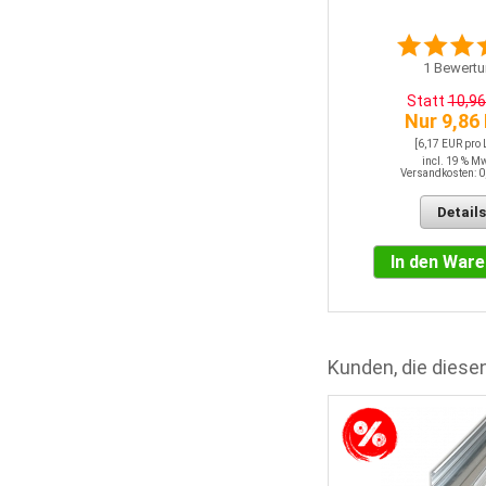
1
Bewertu
Statt
10,9
Nur 9,86
[6,17 EUR pro
incl. 19 % M
Versandkosten: 0
Details
In den War
Kunden, die diesen