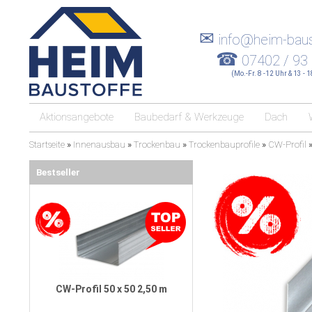
✉
info@heim-baus
☎
07402 / 93
(Mo.-Fr. 8 -12 Uhr & 13 - 
Aktionsangebote
Baubedarf & Werkzeuge
Dach
Startseite
»
Innenausbau
»
Trockenbau
»
Trockenbauprofile
»
CW-Profil
Bestseller
CW-Profil 50 x 50 2,50 m