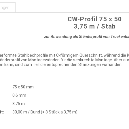
ungen
CW-Profil 75 x 50
3,75 m / Stab
zur Anwendung als Ständerprofil von Trocken
tverformte Stahlbechprofile mit C-förmigem Querschnitt, während die
tänderprofil von Montagewänden für die senkrechte Montage. Aber auch
ren kann, sind zum Teil die entsprechenden Stanzungen vorhanden.
75 x 50 mm
0,6 mm
3,75 m
t:
30,00 m / Bund (= 8 Stück a 3,75 m)