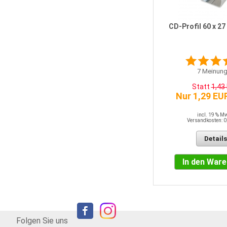
Schnellbauschrauben mit
Bohrspitze 3,5 x 35 mm
CD-Profil 60 x 2
0
Meinungen
Statt
7,65 EUR
7
Meinung
Nur 7,27 EUR
Statt
1,43
[0,03 EUR pro STK]
Nur 1,29 EU
incl. 19 % MwSt.
Versandkosten: 0,00 EUR
incl. 19 % M
Versandkosten: 0
Details
Details
In den Warenkorb
In den War
Folgen Sie uns