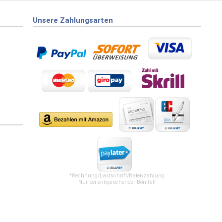
Unsere Zahlungsarten
*Rechnung/Lastschrift/Ratenzahlung
Nur bei entsprechender Bonität!