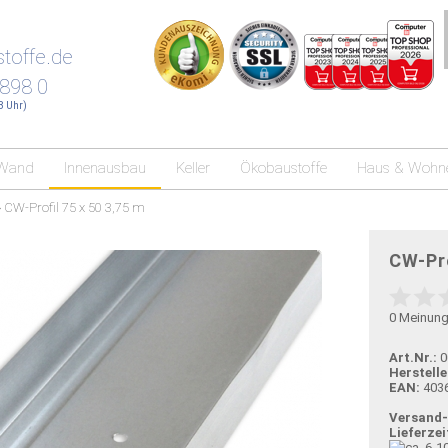
toffe.de
 898 0
18 Uhr)
Wand
Innenausbau
Keller
Ökobaustoffe
Haus & Wohn
»
CW-Profil 75 x 50 3,75 m
CW-Pro
0
Meinun
Art.Nr.:
0
Herstelle
EAN:
403
Versand
Lieferzei