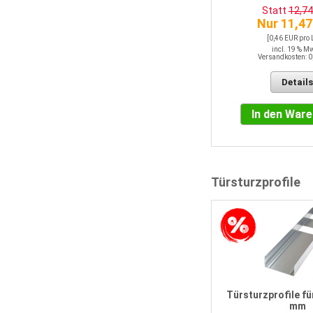
Nur 14,55 EUR
Statt
12,7
[0,58 EUR pro LFM]
Nur 11,47
incl. 19 % MwSt.
Versandkosten: 0,00 EUR
[0,46 EUR pro
incl. 19 % M
Versandkosten: 0
Details
Details
In den Warenkorb
In den War
Türsturzprofile
Türsturzprofile f
mm