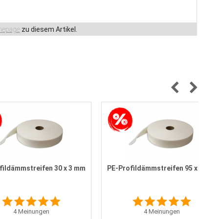
epage
zu diesem Artikel.
fildämmstreifen 30 x 3 mm
PE-Profildämmstreifen 95 x 3 mm
4
Meinungen
4
Meinungen