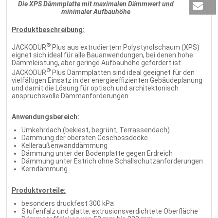
Die XPS Dämmplatte mit maximalen Dämmwert und
minimaler Aufbauhöhe
Produktbeschreibung:
®
JACKODUR
Plus aus extrudiertem Polystyrolschaum (XPS)
eignet sich ideal für alle Bauanwendungen, bei denen hohe
Dämmleistung, aber geringe Aufbauhöhe gefordert ist.
®
JACKODUR
Plus Dämmplatten sind ideal geeignet für den
vielfältigen Einsatz in der energieeffizienten Gebäudeplanung
und damit die Lösung für optisch und architektonisch
anspruchsvolle Dämmanforderungen.
Anwendungsbereich:
Umkehrdach (bekiest, begrünt, Terrassendach)
Dämmung der obersten Geschossdecke
Kelleraußenwanddämmung
Dämmung unter der Bodenplatte gegen Erdreich
Dämmung unter Estrich ohne Schallschutzanforderungen
Kerndämmung
Produktvorteile:
besonders druckfest 300 kPa
Stufenfalz und glatte, extrusionsverdichtete Oberfläche