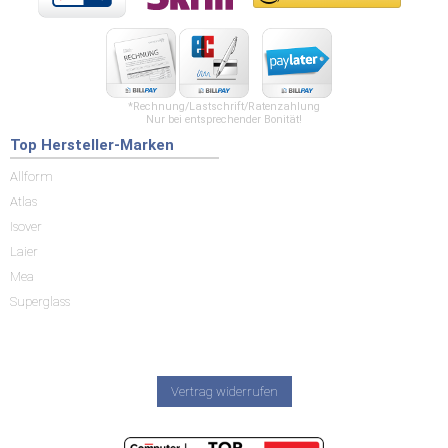
*Rechnung/Lastschrift/Ratenzahlung
Nur bei entsprechender Bonität!
Top Hersteller-Marken
Allform
Atlas
Isover
Laier
Mea
Superglass
Vertrag widerrufen