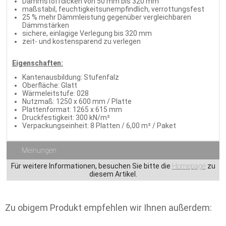
Dämmstoffdicken von 50 mm bis 320 mm
maßstabil, feuchtigkeitsunempfindlich, verrottungsfest
25 % mehr Dämmleistung gegenüber vergleichbaren
Dämmstärken
sichere, einlagige Verlegung bis 320 mm
zeit- und kostensparend zu verlegen
Eigenschaften:
Kantenausbildung: Stufenfalz
Oberfläche: Glatt
Wärmeleitstufe: 028
Nutzmaß: 1250 x 600 mm / Platte
Plattenformat: 1265 x 615 mm
Druckfestigkeit: 300 kN/m²
Verpackungseinheit: 8 Platten / 6,00 m² / Paket
Meinungen
Für weitere Informationen, besuchen Sie bitte die
Homepage
zu
diesem Artikel.
Zu obigem Produkt empfehlen wir Ihnen außerdem: