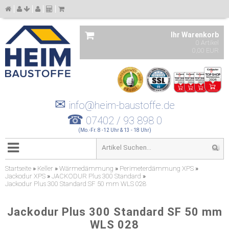
Ihr Warenkorb
0 Artikel
0,00 EUR
✉
info@heim-baustoffe.de
☎
07402 / 93 898 0
(Mo.-Fr. 8 -12 Uhr & 13 - 18 Uhr)
Startseite
»
Keller
»
Wärmedämmung
»
Perimeterdämmung XPS
»
Jackodur XPS
»
JACKODUR Plus 300 Standard
»
Jackodur Plus 300 Standard SF 50 mm WLS 028
Jackodur Plus 300 Standard SF 50 mm
WLS 028