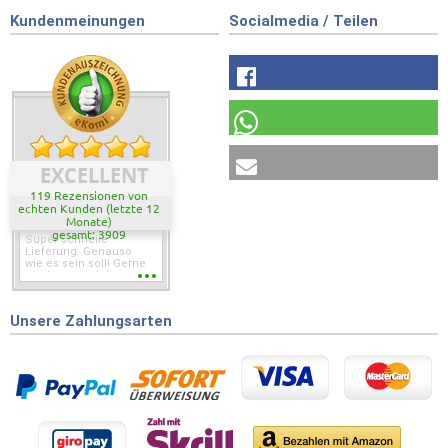
Kundenmeinungen
Socialmedia / Teilen
EXCELLENT
119 Rezensionen von
echten Kunden (letzte 12
Monate)
gesamt: 3909
Super schnelle
Lieferung. Genauso
wie es sein soll! Gerne
wieder wenn ich was
brauche.
Unsere Zahlungsarten