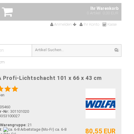
Ihr Warenkorb
0 Artikel
0,00 EUR
Anmelden
Ihr Konto
Kasse
en
 cm
Profi-Lichtschacht 101 x 66 x 43 cm
gen
05460
r-Nr:
301101020
9353100027
-Warengruppe:
21
t:
ca. 6-8
80,55 EUR