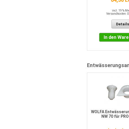
incl. 19 % M
Versandkosten: 0
Details
In den War
Entwässerungsan
WOLFA Entwässeru
NW 70 für PRO