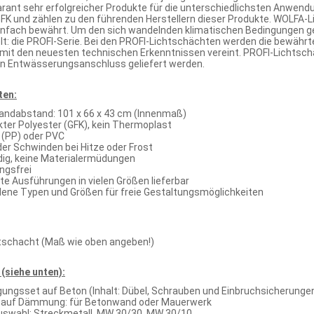
arant sehr erfolgreicher Produkte für die unterschiedlichsten Anwendu
FK und zählen zu den führenden Herstellern dieser Produkte. WOLFA-L
enfach bewährt. Um den sich wandelnden klimatischen Bedingungen g
lt: die PROFI-Serie. Bei den PROFI-Lichtschächten werden die bewäh
it den neuesten technischen Erkenntnissen vereint. PROFI-Lichtsc
en Entwässerungsanschluss geliefert werden.
ten:
Wandabstand: 101 x 66 x 43 cm (Innenmaß)
kter Polyester (GFK), kein Thermoplast
 (PP) oder PVC
er Schwinden bei Hitze oder Frost
ig, keine Materialermüdungen
ngsfrei
e Ausführungen in vielen Größen lieferbar
dene Typen und Größen für freie Gestaltungsmöglichkeiten
tschacht (Maß wie oben angeben!)
(siehe unten):
ungsset auf Beton (Inhalt: Dübel, Schrauben und Einbruchsicherunge
 auf Dämmung: für Betonwand oder Mauerwerk
Auswahl: Streckmetall, MW 30/30, MW 30/10