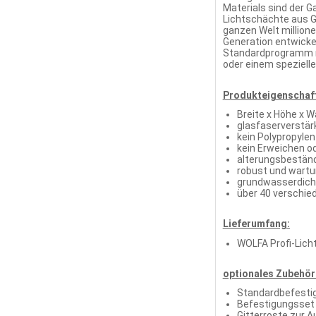
Materials sind der G
Lichtschächte aus G
ganzen Welt million
Generation entwicke
Standardprogramm m
oder einem speziell
Produkteigenschaf
Breite x Höhe x 
glasfaserverstär
kein Polypropylen
kein Erweichen od
alterungsbeständ
robust und wartu
grundwasserdicht
über 40 verschie
Lieferumfang:
WOLFA Profi-Lich
optionales Zubehör 
Standardbefestig
Befestigungsset
Gitterroste zur 