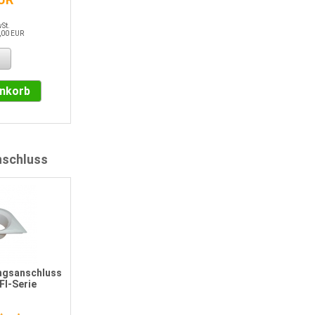
wSt.
,00 EUR
enkorb
schluss
ngsanschluss
FI-Serie