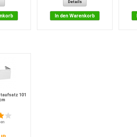
Details
enkorb
In den Warenkorb
t
taufsatz 101
 cm
en
EUR