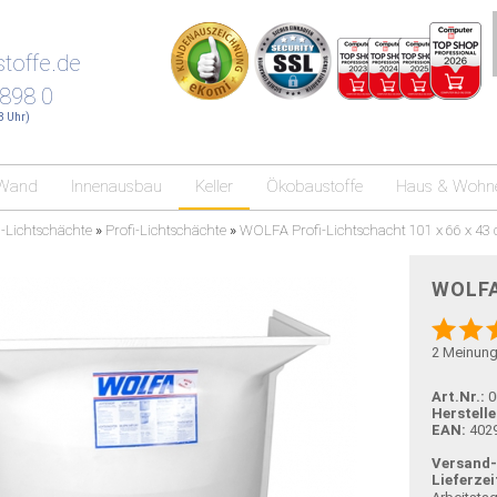
toffe.de
 898 0
18 Uhr)
Wand
Innenausbau
Keller
Ökobaustoffe
Haus & Wohn
-Lichtschächte
»
Profi-Lichtschächte
»
WOLFA Profi-Lichtschacht 101 x 66 x 43
WOLFA 
2
Meinun
Art.Nr.:
0
Herstelle
EAN:
402
Versand
Lieferzei