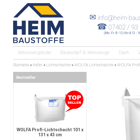
✉
info@heim-baus
☎
07402 / 93
(Mo.-Fr. 8 -12 Uhr & 13 - 
Aktionsangebote
Baubedarf & Werkzeuge
Dach
Startseite
»
Keller
»
Lichtschächte
»
WOLFA Lichtschächte
»
WOLFA Profi
Bestseller
WOLFA Profi-Lichtschacht 101 x
131 x 43 cm