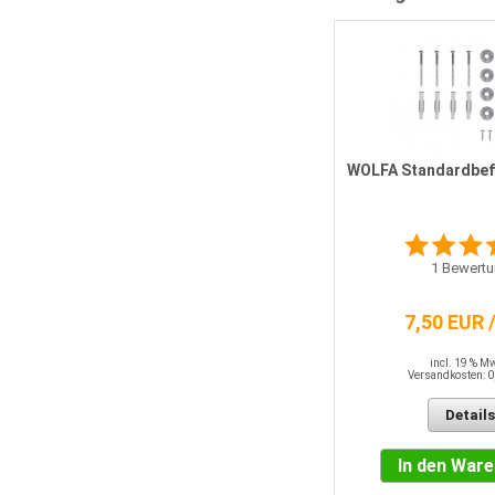
WOLFA Fixanker für Montage auf
Mauerwerk bis 21 cm
WOLFA Standardbef
0
Meinungen
1
Bewertu
33,45 EUR / SET
7,50 EUR 
incl. 19 % MwSt.
Versandkosten: 0,00 EUR
incl. 19 % M
Versandkosten: 0
Details
Details
In den Warenkorb
In den War