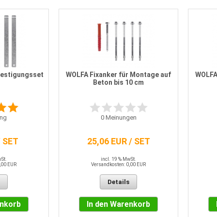
estigungsset
WOLFA Fixanker für Montage auf
WOLFA 
Beton bis 10 cm
ng
0
Meinungen
/ SET
25,06 EUR / SET
wSt.
incl. 19 % MwSt.
,00 EUR
Versandkosten: 0,00 EUR
Details
enkorb
In den Warenkorb