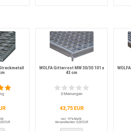
Streckmetall
WOLFA Gitterrost MW 30/30 101 x
WOLFA 
 cm
43 cm
ng
0
Meinungen
EUR
43,75 EUR
wSt.
incl. 19 % MwSt.
,00 EUR
Versandkosten: 0,00 EUR