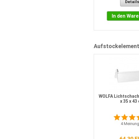
Details
In den War
Aufstockelemen
WOLFA Lichtschach
x 35 x 43
4
Meinung
64,30 