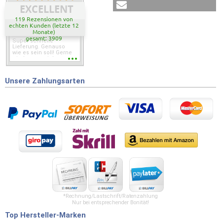
EXCELLENT
119 Rezensionen von
echten Kunden (letzte 12
Monate)
gesamt: 3909
Super schnelle
Lieferung. Genauso
wie es sein soll! Gerne
wieder wenn ich was
brauche.
Unsere Zahlungsarten
*Rechnung/Lastschrift/Ratenzahlung
Nur bei entsprechender Bonität!
Top Hersteller-Marken