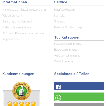
Informationen
Service
Hinweise zur Batterieentsorgung
Häufige Fragen
Widerrufsrecht
Kontakt
Zahlung und Versand
Sitemap
Datenschutzerklärung
Beliebte Suchanfragen
AGB und Kundeninformationen
Top Kategorien
Impressum
Fassadendämmung
Bodendämmung
Aufdachdämmung
WAKÜ Leitern
Kundenmeinungen
Socialmedia / Teilen