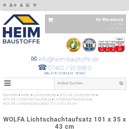
Ihr Warenkorb
0 Artikel
0,00 EUR
✉
info@heim-baustoffe.de
☎
07402 / 93 898 0
(Mo.-Fr. 8 -12 Uhr & 13 - 18 Uhr)
Startseite
»
Keller
»
Lichtschächte
»
WOLFA Lichtschächte
»
WOLFA Lichtschachtaufsätze
»
Lichtschachtaufsätze
»
WOLFA Lichtschachtaufsatz 101 x 35 x 43 cm
WOLFA Lichtschachtaufsatz 101 x 35 x
43 cm