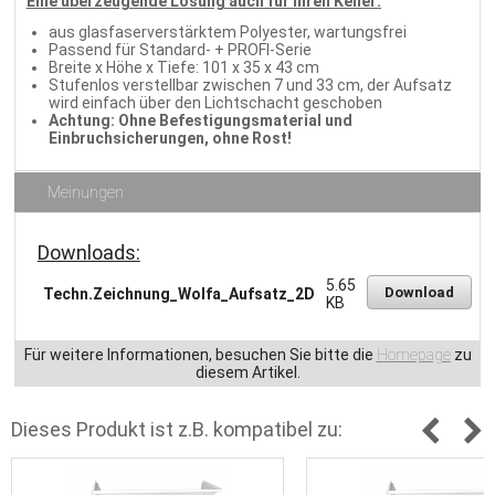
Eine überzeugende Lösung auch für Ihren Keller:
aus glasfaserverstärktem Polyester, wartungsfrei
Passend für Standard- + PROFI-Serie
Breite x Höhe x Tiefe: 101 x 35 x 43 cm
Stufenlos verstellbar zwischen 7 und 33 cm, der Aufsatz
wird einfach über den Lichtschacht geschoben
Achtung: Ohne Befestigungsmaterial und
Einbruchsicherungen, ohne Rost!
Meinungen
Downloads:
5.65
Download
Techn.Zeichnung_Wolfa_Aufsatz_2D
KB
Für weitere Informationen, besuchen Sie bitte die
Homepage
zu
diesem Artikel.
Dieses Produkt ist z.B. kompatibel zu: