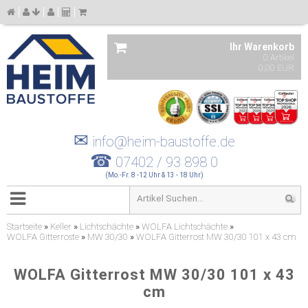
Ihr Warenkorb
0 Artikel
0,00 EUR
✉
info@heim-baustoffe.de
☎
07402 / 93 898 0
(Mo.-Fr. 8 -12 Uhr & 13 - 18 Uhr)
Startseite
»
Keller
»
Lichtschächte
»
WOLFA Lichtschächte
»
WOLFA Gitterroste
»
MW 30/30
»
WOLFA Gitterrost MW 30/30 101 x 43 cm
WOLFA Gitterrost MW 30/30 101 x 43
cm