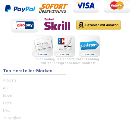
*Rechnung/Lastschrift/Ratenzahlung
Nur bei entsprechender Bonität!
Top Hersteller-Marken
Allform
Atlas
Isover
Laier
Mea
Superglass