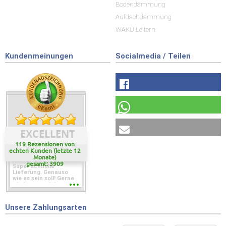
Bodendämmung
Aufdachdämmung
WAKÜ Leitern
Kundenmeinungen
Socialmedia / Teilen
EXCELLENT
119 Rezensionen von
echten Kunden (letzte 12
Monate)
gesamt: 3909
Super schnelle
Lieferung. Genauso
wie es sein soll! Gerne
wieder wenn ich was
brauche.
Unsere Zahlungsarten