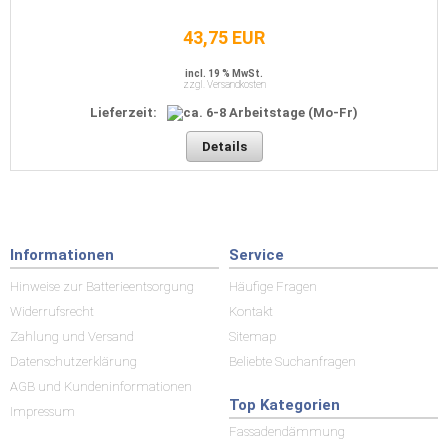
43,75 EUR
incl. 19 % MwSt.
zzgl. Versandkosten
Lieferzeit:
Details
Informationen
Service
Hinweise zur Batterieentsorgung
Häufige Fragen
Widerrufsrecht
Kontakt
Zahlung und Versand
Sitemap
Datenschutzerklärung
Beliebte Suchanfragen
AGB und Kundeninformationen
Top Kategorien
Impressum
Fassadendämmung