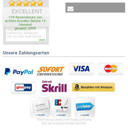
EXCELLENT
119 Rezensionen von
echten Kunden (letzte 12
Monate)
gesamt: 3909
Super schnelle
Lieferung. Genauso
wie es sein soll! Gerne
wieder wenn ich was
brauche.
Unsere Zahlungsarten
*Rechnung/Lastschrift/Ratenzahlung
Nur bei entsprechender Bonität!