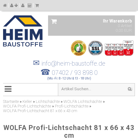
Ihr Warenkorb
0 Artikel
0,00 EUR
✉
info@heim-baustoffe.de
☎
07402 / 93 898 0
(Mo.-Fr. 8 -12 Uhr & 13 - 18 Uhr)
Startseite
»
Keller
»
Lichtschächte
»
WOLFA Lichtschächte
»
WOLFA Profi-Lichtschächte
»
Profi-Lichtschächte
»
WOLFA Profi-Lichtschacht 81 x 66 x 43 cm
WOLFA Profi-Lichtschacht 81 x 66 x 43
cm