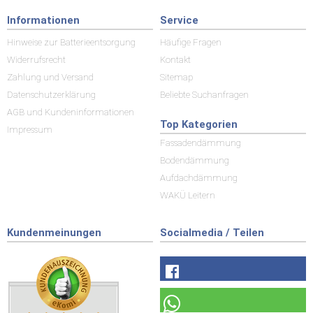
Informationen
Service
Hinweise zur Batterieentsorgung
Häufige Fragen
Widerrufsrecht
Kontakt
Zahlung und Versand
Sitemap
Datenschutzerklärung
Beliebte Suchanfragen
AGB und Kundeninformationen
Top Kategorien
Impressum
Fassadendämmung
Bodendämmung
Aufdachdämmung
WAKÜ Leitern
Kundenmeinungen
Socialmedia / Teilen