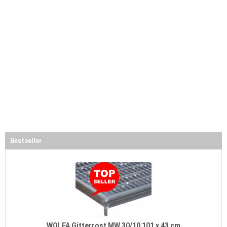
Bestseller
WOLFA Gitterrost MW 30/10 101 x 43 cm