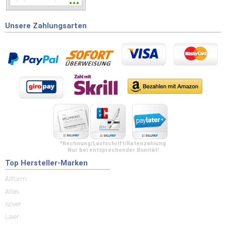
wieder wenn ich was
brauche.
Unsere Zahlungsarten
*Rechnung/Lastschrift/Ratenzahlung
Nur bei entsprechender Bonität!
Top Hersteller-Marken
Allform
Atlas
Isover
Laier