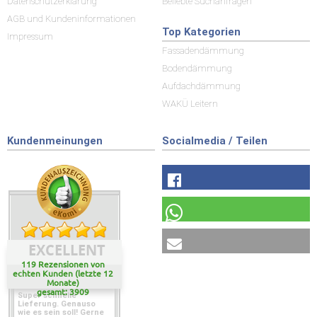
Datenschutzerklärung
Beliebte Suchanfragen
AGB und Kundeninformationen
Top Kategorien
Impressum
Fassadendämmung
Bodendämmung
Aufdachdämmung
WAKÜ Leitern
Kundenmeinungen
Socialmedia / Teilen
EXCELLENT
119 Rezensionen von
echten Kunden (letzte 12
Monate)
gesamt: 3909
Super schnelle
Lieferung. Genauso
wie es sein soll! Gerne