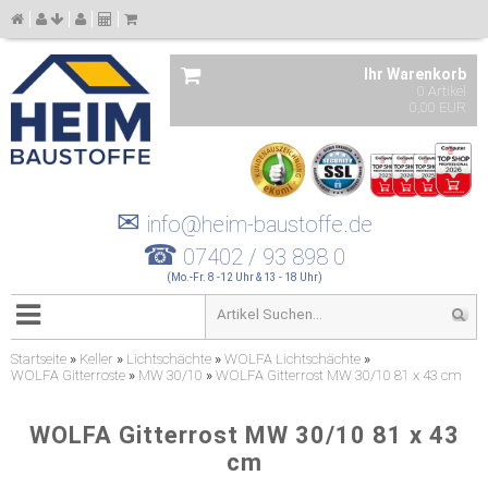
Ihr Warenkorb
0 Artikel
0,00 EUR
✉
info@heim-baustoffe.de
☎
07402 / 93 898 0
(Mo.-Fr. 8 -12 Uhr & 13 - 18 Uhr)
Startseite
»
Keller
»
Lichtschächte
»
WOLFA Lichtschächte
»
WOLFA Gitterroste
»
MW 30/10
»
WOLFA Gitterrost MW 30/10 81 x 43 cm
WOLFA Gitterrost MW 30/10 81 x 43
cm