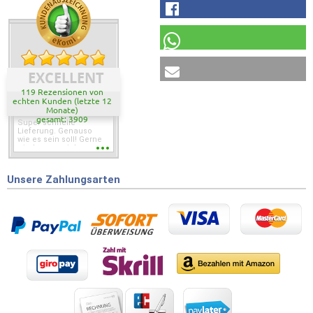
EXCELLENT
119 Rezensionen von
echten Kunden (letzte 12
Monate)
gesamt: 3909
Super schnelle
Lieferung. Genauso
wie es sein soll! Gerne
wieder wenn ich was
brauche.
Unsere Zahlungsarten