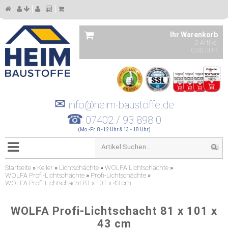
Ihr Warenkorb
0 Artikel
0,00 EUR
✉
info@heim-baustoffe.de
☎
07402 / 93 898 0
(Mo.-Fr. 8 -12 Uhr & 13 - 18 Uhr)
Startseite
»
Keller
»
Lichtschächte
»
WOLFA Lichtschächte
»
WOLFA Profi-Lichtschächte
»
Profi-Lichtschächte
»
WOLFA Profi-Lichtschacht 81 x 101 x 43 cm
WOLFA Profi-Lichtschacht 81 x 101 x
43 cm