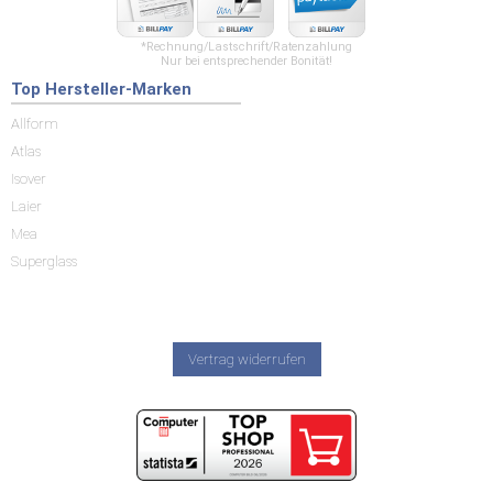
*Rechnung/Lastschrift/Ratenzahlung
Nur bei entsprechender Bonität!
Top Hersteller-Marken
Allform
Atlas
Isover
Laier
Mea
Superglass
Vertrag widerrufen