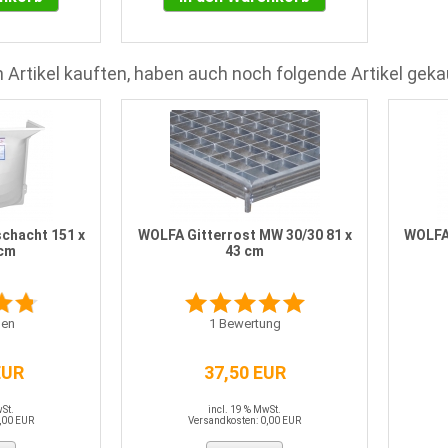
 Artikel kauften, haben auch noch folgende Artikel geka
chacht 151 x
WOLFA Gitterrost MW 30/30 81 x
WOLFA
 cm
43 cm
en
1
Bewertung
EUR
37,50 EUR
wSt.
incl. 19 % MwSt.
,00 EUR
Versandkosten: 0,00 EUR