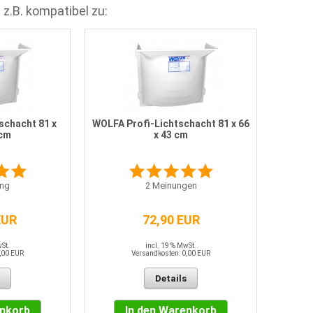
 z.B. kompatibel zu:
schacht 81 x
WOLFA Profi-Lichtschacht 81 x 66
 cm
x 43 cm
ng
2
Meinungen
EUR
72,90 EUR
wSt.
incl. 19 % MwSt.
,00 EUR
Versandkosten: 0,00 EUR
Details
enkorb
In den Warenkorb