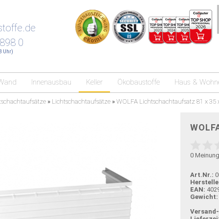
toffe.de
 898 0
18 Uhr)
Wand
Innenausbau
Keller
Ökobaustoffe
Haus & Wohn
schachtaufsätze
»
Lichtschachtaufsätze
»
WOLFA Lichtschachtaufsatz 81 x 35 
WOLFA
0
Meinun
Art.Nr.:
0
Herstelle
EAN:
402
Gewicht:
Versand
Lieferzei