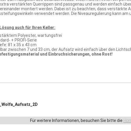
 extra verstärkten Querrippen sind passgenau und werden einfach üb
bereinander montiert werden. Dabei ist zu beachten, dass verstärkte 
steifungswinkeln verwendet werden. Die Niveauregulierung kann am
ösung auch für Ihren Keller:
stärktem Polyester, wartungsfrei
dard- + PROFI-Serie
iefe: 81 x 35 x 43 cm
llbar zwischen 7 und 33 cm, der Aufsatz wird einfach über den Licht
efestigungsmaterial und Einbruchsicherungen, ohne Rost!
_Wolfa_Aufsatz_2D
Für weitere Informationen, besuchen Sie bitte die
Hom