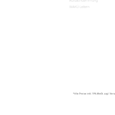
Aufdachdämmung
WAKÜ Leitern
*Alle Preise inkl. 19% MwSt. zzgl. Ve