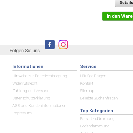
Details
In den Warenkorb
In den War
Folgen Sie uns
Informationen
Service
Hinweise zur Batterieentsorgung
Häufige Fragen
Widerrufsrecht
Kontakt
Zahlung und Versand
Sitemap
Datenschutzerklärung
Beliebte Suchanfragen
AGB und Kundeninformationen
Top Kategorien
Impressum
Fassadendämmung
Bodendämmung