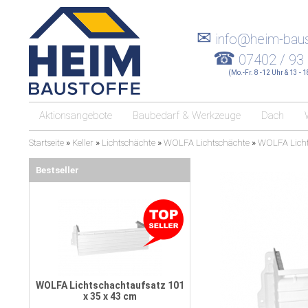
✉
info@heim-baus
☎
07402 / 93
(Mo.-Fr. 8 -12 Uhr & 13 - 
Aktionsangebote
Baubedarf & Werkzeuge
Dach
Startseite
»
Keller
»
Lichtschächte
»
WOLFA Lichtschächte
»
WOLFA Licht
Bestseller
WOLFA Lichtschachtaufsatz 101
x 35 x 43 cm