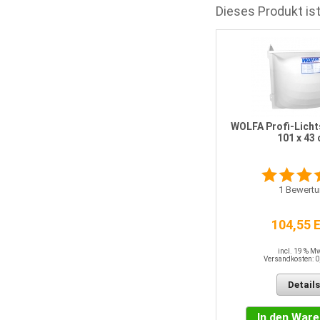
Dieses Produkt ist
WOLFA Profi-Licht
101 x 43
1
Bewertu
104,55 
incl. 19 % M
Versandkosten: 0
Details
In den War