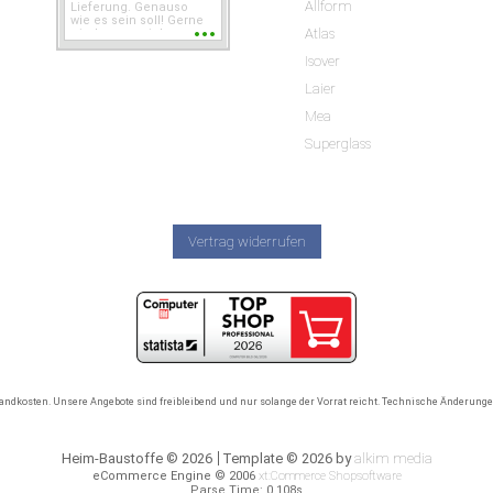
Allform
Lieferung. Genauso
wie es sein soll! Gerne
Atlas
wieder wenn ich was
brauche.
Isover
Laier
Mea
Superglass
Vertrag widerrufen
rsandkosten. Unsere Angebote sind freibleibend und nur solange der Vorrat reicht. Technische Änderun
Heim-Baustoffe © 2026
Template © 2026 by
alkim media
eCommerce Engine © 2006
xt:Commerce Shopsoftware
Parse Time: 0.108s