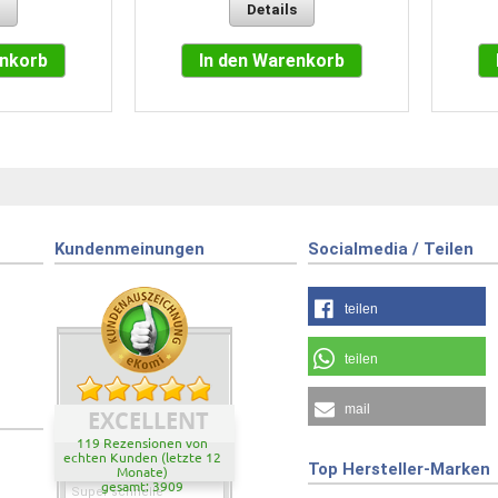
Details
enkorb
In den Warenkorb
Kundenmeinungen
Socialmedia / Teilen
teilen
teilen
mail
EXCELLENT
119 Rezensionen von
echten Kunden (letzte 12
Top Hersteller-Marken
Monate)
gesamt: 3909
Super schnelle