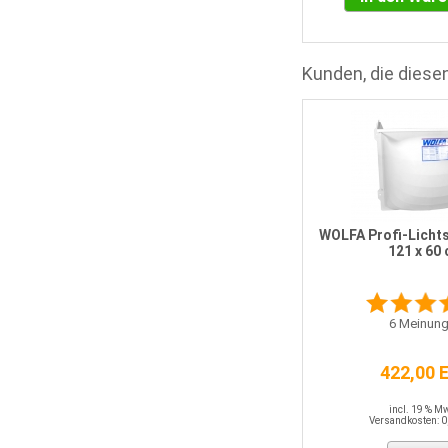
Kunden, die diesen
x
WOLFA Lichtschachtaufsatz 175
x 35 x 60 cm
WOLFA Profi-Lichts
121 x 60
0
Meinungen
6
Meinung
231,20 EUR
422,00 
incl. 19 % MwSt.
Versandkosten: 0,00 EUR
incl. 19 % M
Versandkosten: 0
Details