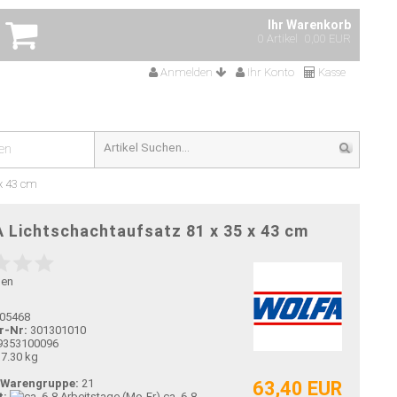
Ihr Warenkorb
0 Artikel
0,00 EUR
Anmelden
Ihr Konto
Kasse
en
x 43 cm
 Lichtschachtaufsatz 81 x 35 x 43 cm
gen
05468
r-Nr:
301301010
9353100096
7.30 kg
-Warengruppe:
21
63,40 EUR
t:
ca. 6-8