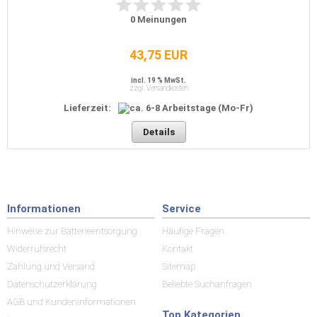
0
Meinungen
43,75 EUR
incl. 19 % MwSt.
zzgl. Versandkosten
Lieferzeit:
Details
Informationen
Service
Hinweise zur Batterieentsorgung
Häufige Fragen
Widerrufsrecht
Kontakt
Zahlung und Versand
Sitemap
Datenschutzerklärung
Beliebte Suchanfragen
AGB und Kundeninformationen
Top Kategorien