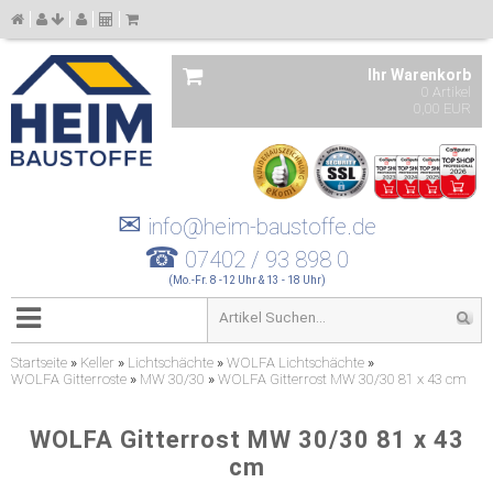
Ihr Warenkorb
0 Artikel
0,00 EUR
✉
info@heim-baustoffe.de
☎
07402 / 93 898 0
(Mo.-Fr. 8 -12 Uhr & 13 - 18 Uhr)
Startseite
»
Keller
»
Lichtschächte
»
WOLFA Lichtschächte
»
WOLFA Gitterroste
»
MW 30/30
»
WOLFA Gitterrost MW 30/30 81 x 43 cm
WOLFA Gitterrost MW 30/30 81 x 43
cm