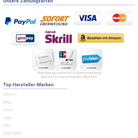
Unsere Zahlungsarten
*Rechnung/Lastschrift/Ratenzahlung
Nur bei entsprechender Bonität!
Top Hersteller-Marken
Allform
Atlas
Isover
Laier
Mea
Superglass