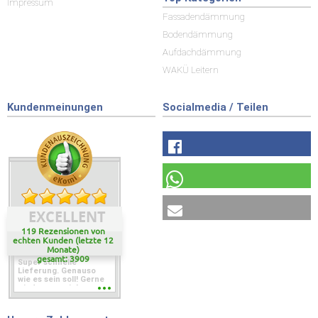
Impressum
Fassadendämmung
Bodendämmung
Aufdachdämmung
WAKÜ Leitern
Kundenmeinungen
Socialmedia / Teilen
EXCELLENT
119 Rezensionen von
echten Kunden (letzte 12
Monate)
gesamt: 3909
Super schnelle
Lieferung. Genauso
wie es sein soll! Gerne
wieder wenn ich was
brauche.