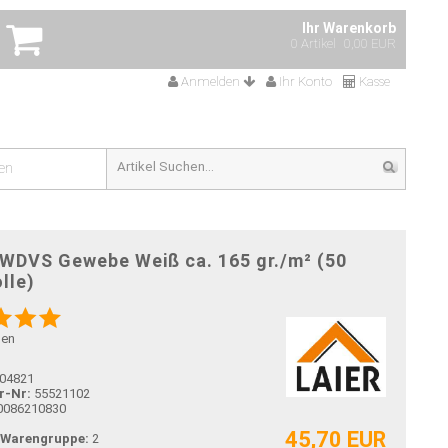
Ihr Warenkorb
0 Artikel
0,00 EUR
Anmelden
Ihr Konto
Kasse
en
 WDVS Gewebe Weiß ca. 165 gr./m² (50
lle)
gen
04821
r-Nr:
55521102
0086210830
45,70 EUR
-Warengruppe:
2