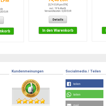
/ LFM
[0,74 EUR pro STK]
incl. 19 % MwSt.
wSt.
Versandkosten: 0,00 EUR
,00 EUR
Details
In den Warenkorb
enkorb
Kundenmeinungen
Socialmedia / Teilen
teilen
teilen
mail