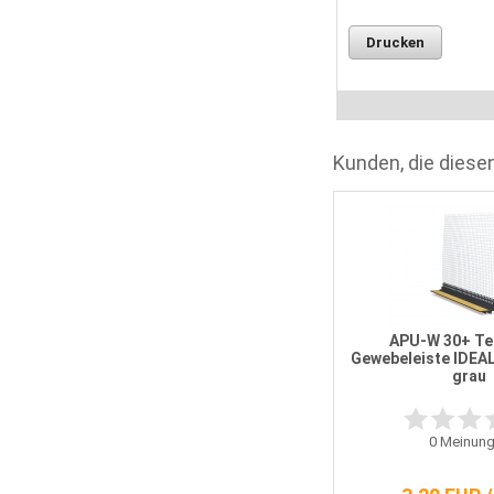
Drucken
Kunden, die diesen
x
Baueimer schwarz aus PE-
Regranulat, verzinkter Bügel 20
Liter
APU-W 30+ Te
Gewebeleiste IDEAL
grau
0
Meinungen
0
Meinung
4,33 EUR