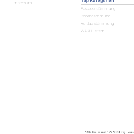
Top Kategorien
Impressum
Fassadendämmung
Bodendämmung
Aufdachdämmung
WAKÜ Leitern
*Alle Preise inkl. 19% MwSt. zzgl. Ve