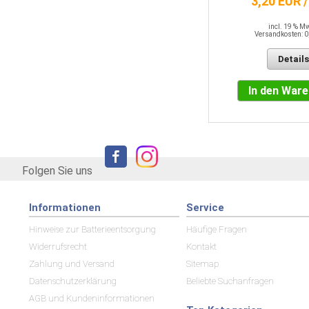
3,20 EUR 
incl. 19 % MwSt.
Versandkosten: 0,00 EUR
incl. 19 % M
Versandkosten: 0
Details
Details
In den Warenkorb
In den War
Folgen Sie uns
Informationen
Service
Hinweise zur Batterieentsorgung
Häufige Fragen
Widerrufsrecht
Kontakt
Zahlung und Versand
Sitemap
Datenschutzerklärung
Beliebte Suchanfragen
AGB und Kundeninformationen