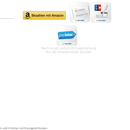
*Rechnung/Lastschrift/Ratenzahlung
Nur bei entsprechender Bonität!
gen und Irrtümer nicht ausgeschlossen.