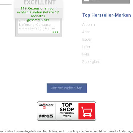
EXCELLENT
119 Rezensionen von
echten Kunden (letzte 12
Top Hersteller-Marken
Monate)
gesamt: 3909
Super schnelle
Allform
Lieferung. Genauso
wie es sein soll! Gerne
Atlas
wieder wenn ich was
brauche.
Isover
Laier
Mea
Superglass
Vertrag widerrufen
rsandkosten. Unsere Angebote sind freibleibend und nur solange der Vorrat reicht. Technische Änderun