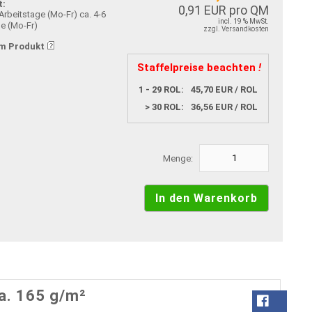
t:
0,91 EUR pro QM
ca. 4-6
incl. 19 % MwSt.
ge (Mo-Fr)
zzgl. Versandkosten
m Produkt
Staffelpreise beachten
!
1 - 29 ROL:
45,70 EUR / ROL
> 30 ROL:
36,56 EUR / ROL
Menge:
a. 165 g/m²