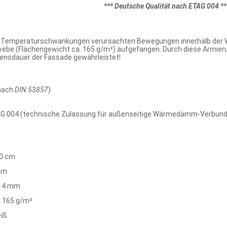
*** Deutsche Qualität nach ETAG 004 **
he Temperaturschwankungen verursachten Bewegungen innerhalb der
ebe (Flächengewicht ca. 165 g/m²) aufgefangen. Durch diese Armierung
bensdauer der Fassade gewährleistet!
(nach
DIN 53857
)
AG 004 (technische Zulassung für außenseitige Wärmedämm-Verbund
0 cm
 m
x 4 mm
. 165 g/m²
iß