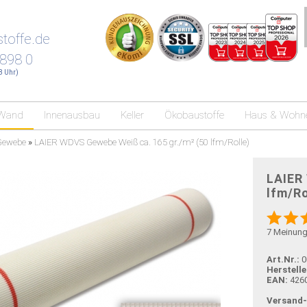
toffe.de
 898 0
18 Uhr)
Wand
Innenausbau
Keller
Ökobaustoffe
Haus & Wohn
Gewebe
»
LAIER WDVS Gewebe Weiß ca. 165 gr./m² (50 lfm/Rolle)
LAIER
lfm/Ro
7
Meinun
Art.Nr.:
0
Herstelle
EAN:
426
Versand