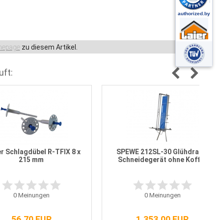
epage
zu diesem Artikel.
uft:
r Schlagdübel R-TFIX 8 x
SPEWE 212SL-30 Glühdraht-
215 mm
Schneidegerät ohne Koffer
0
Meinungen
0
Meinungen
56,70 EUR
1.353,00 EUR