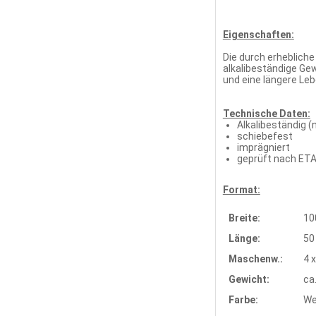
Eigenschaften:
Die durch erheblic
alkalibeständige Gew
und eine längere Le
Technische Daten:
Alkalibeständig 
schiebefest
imprägniert
geprüft nach ET
Format:
Breite:
10
Länge:
50
Maschenw.:
4 
Gewicht:
ca
Farbe:
We