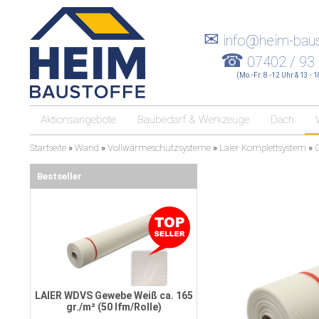
✉
info@heim-baus
☎
07402 / 93
(Mo.-Fr. 8 -12 Uhr & 13 - 
Aktionsangebote
Baubedarf & Werkzeuge
Dach
Startseite
»
Wand
»
Vollwärmeschutzsysteme
»
Laier Komplettsystem
»
Bestseller
LAIER WDVS Gewebe Weiß ca. 165
gr./m² (50 lfm/Rolle)