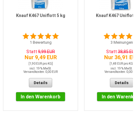
Knauf K467 Uniflott 5 kg
Knauf K467 Uniflott
1
Bewertung
3
Meinungen
Statt
9,99 EUR
Statt
38,85 EU
Nur 9,49 EUR
Nur 36,91 E
[1,90 EUR pro KG]
[1,48 EUR pro KG]
incl. 19 % MwSt.
incl. 19 % MwSt.
Versandkosten: 0,00 EUR
Versandkosten: 0,00 E
Details
Details
In den Warenkorb
In den Warenk