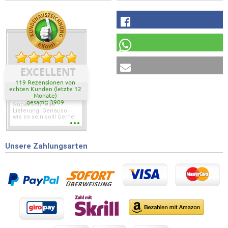
EXCELLENT
119 Rezensionen von
echten Kunden (letzte 12
Monate)
gesamt: 3909
Super schnelle
Lieferung. Genauso
wie es sein soll! Gerne
wieder wenn ich was
brauche.
Unsere Zahlungsarten