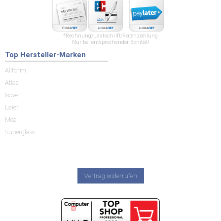
*Rechnung/Lastschrift/Ratenzahlung
Nur bei entsprechender Bonität!
Top Hersteller-Marken
Allform
Atlas
Isover
Laier
Mea
Superglass
Vertrag widerrufen