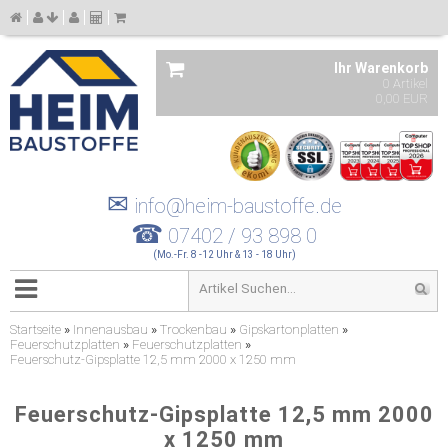
Ihr Warenkorb
0 Artikel
0,00 EUR
✉
info@heim-baustoffe.de
☎
07402 / 93 898 0
(Mo.-Fr. 8 -12 Uhr & 13 - 18 Uhr)
Startseite
»
Innenausbau
»
Trockenbau
»
Gipskartonplatten
»
Feuerschutzplatten
»
Feuerschutzplatten
»
Feuerschutz-Gipsplatte 12,5 mm 2000 x 1250 mm
Feuerschutz-Gipsplatte 12,5 mm 2000
x 1250 mm