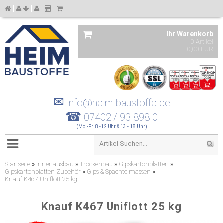
Ihr Warenkorb
0 Artikel
0,00 EUR
✉
info@heim-baustoffe.de
☎
07402 / 93 898 0
(Mo.-Fr. 8 -12 Uhr & 13 - 18 Uhr)
Startseite
»
Innenausbau
»
Trockenbau
»
Gipskartonplatten
»
Gipskartonplatten Zubehör
»
Gips & Spachtelmassen
»
Knauf K467 Uniflott 25 kg
Knauf K467 Uniflott 25 kg