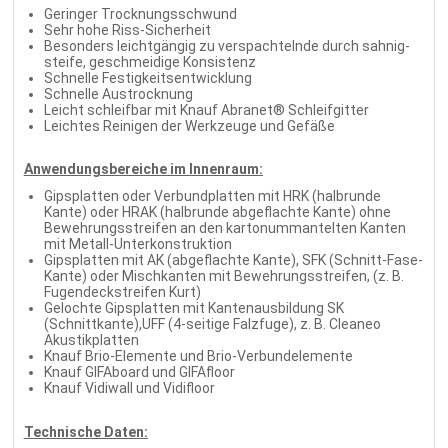
Geringer Trocknungsschwund
Sehr hohe Riss-Sicherheit
Besonders leichtgängig zu verspachtelnde durch sahnig-
steife, geschmeidige Konsistenz
Schnelle Festigkeitsentwicklung
Schnelle Austrocknung
Leicht schleifbar mit Knauf Abranet® Schleifgitter
Leichtes Reinigen der Werkzeuge und Gefäße
Anwendungsbereiche im Innenraum:
Gipsplatten oder Verbundplatten mit HRK (halbrunde
Kante) oder HRAK (halbrunde abgeflachte Kante) ohne
Bewehrungsstreifen an den kartonummantelten Kanten
mit Metall-Unterkonstruktion
Gipsplatten mit AK (abgeflachte Kante), SFK (Schnitt-Fase-
Kante) oder Mischkanten mit Bewehrungsstreifen, (z. B.
Fugendeckstreifen Kurt)
Gelochte Gipsplatten mit Kantenausbildung SK
(Schnittkante),UFF (4-seitige Falzfuge), z. B. Cleaneo
Akustikplatten
Knauf Brio-Elemente und Brio-Verbundelemente
Knauf GIFAboard und GIFAfloor
Knauf Vidiwall und Vidifloor
Technische Daten: