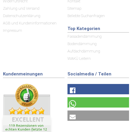
Widerrufsrecht
Kontakt
Zahlung und Versand
Sitemap
Datenschutzerklärung
Beliebte Suchanfragen
AGB und Kundeninformationen
Top Kategorien
Impressum
Fassadendämmung
Bodendämmung
Aufdachdämmung
WAKÜ Leitern
Kundenmeinungen
Socialmedia / Teilen
EXCELLENT
119 Rezensionen von
echten Kunden (letzte 12