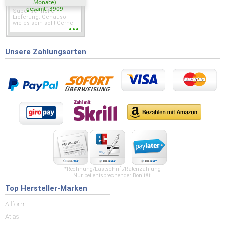
Monate)
gesamt: 3909
Super schnelle
Lieferung. Genauso
wie es sein soll! Gerne
wieder wenn ich was
brauche.
Unsere Zahlungsarten
*Rechnung/Lastschrift/Ratenzahlung
Nur bei entsprechender Bonität!
Top Hersteller-Marken
Allform
Atlas