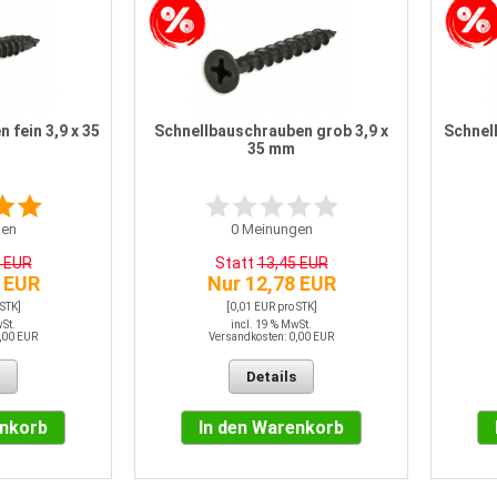
 fein 3,9 x 35
Schnellbauschrauben grob 3,9 x
Schnell
35 mm
en
0
Meinungen
5 EUR
Statt
13,45 EUR
 EUR
Nur 12,78 EUR
 STK]
[0,01 EUR pro STK]
wSt.
incl. 19 % MwSt.
,00 EUR
Versandkosten: 0,00 EUR
Details
enkorb
In den Warenkorb