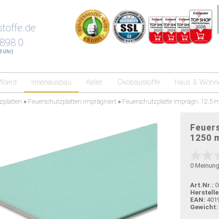
toffe.de
 898 0
18 Uhr)
Wand
Innenausbau
Keller
Ökobaustoffe
Haus & Wohn
zplatten
»
Feuerschutzplatten imprägniert
»
Feuerschutzplatte imprägn. 12,
Feuers
1250 
0
Meinun
Art.Nr.:
0
Herstelle
EAN:
401
Gewicht: