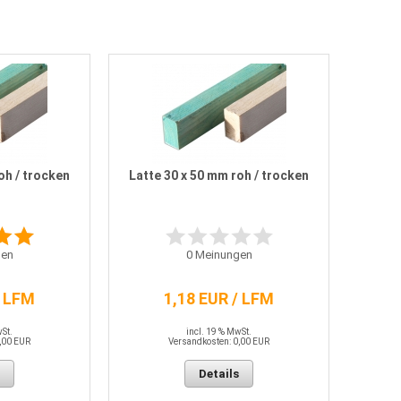
oh / trocken
Latte 30 x 50 mm roh / trocken
en
0
Meinungen
/ LFM
1,18 EUR / LFM
wSt.
incl. 19 % MwSt.
,00 EUR
Versandkosten: 0,00 EUR
Details