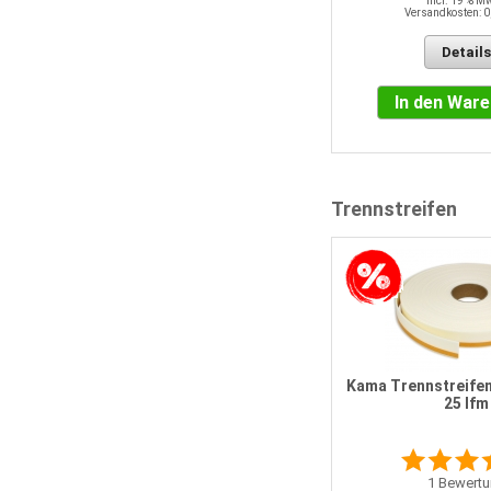
incl. 19 % M
Versandkosten: 0
Details
Details
In den Warenkorb
In den War
Trennstreifen
Kama Trennstreifen 
25 lfm
1
Bewertu