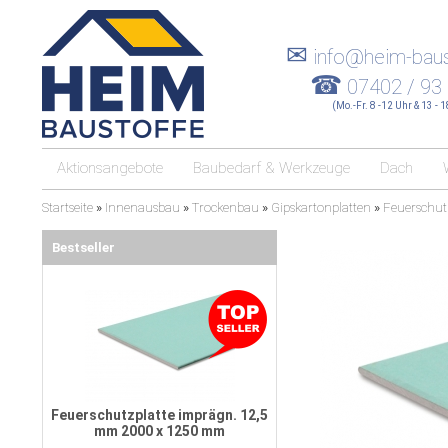
✉
info@heim-baus
☎
07402 / 93
(Mo.-Fr. 8 -12 Uhr & 13 - 
Aktionsangebote
Baubedarf & Werkzeuge
Dach
Startseite
»
Innenausbau
»
Trockenbau
»
Gipskartonplatten
»
Feuerschut
Bestseller
Feuerschutzplatte imprägn. 12,5
mm 2000 x 1250 mm