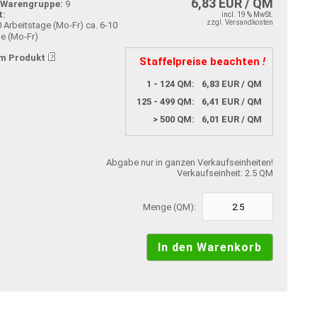
6,83 EUR / QM
-Warengruppe:
9
t:
incl. 19 % MwSt.
zzgl. Versandkosten
ca. 6-10
ge (Mo-Fr)
m Produkt
Staffelpreise beachten
!
1 - 124 QM:
6,83 EUR / QM
125 - 499 QM:
6,41 EUR / QM
> 500 QM:
6,01 EUR / QM
Abgabe nur in ganzen Verkaufseinheiten!
Verkaufseinheit: 2.5 QM
Menge (QM):