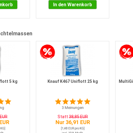
enkorb
In den Warenkorb
achtelmassen
lott 5 kg
Knauf K467 Uniflott 25 kg
MultiG
ng
3
Meinungen
 EUR
Statt
38,85 EUR
 EUR
Nur 36,91 EUR
 KG]
[1,48 EUR pro KG]