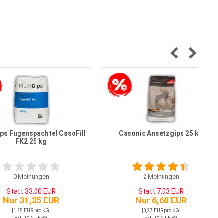
ips Fugenspachtel CasoFill
Casonic Ansetzgips 25 kg
FK2 25 kg
0
Meinungen
2
Meinungen
Statt
33,00 EUR
Statt
7,03 EUR
Nur 31,35 EUR
Nur 6,68 EUR
[1,25 EUR pro KG]
[0,27 EUR pro KG]