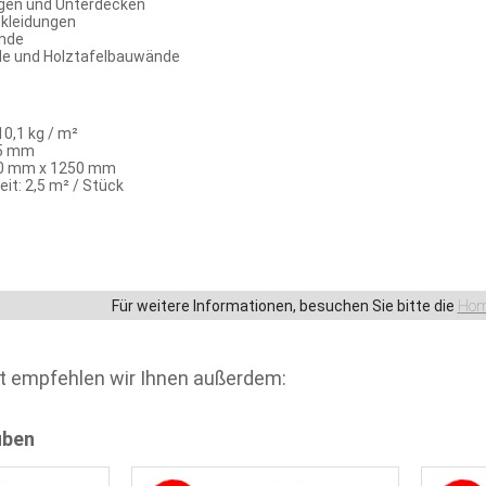
gen und Unterdecken
kleidungen
nde
e und Holztafelbauwände
0,1 kg / m²
,5 mm
0 mm x 1250 mm
it: 2,5 m² / Stück
Für weitere Informationen, besuchen Sie bitte die
Hom
t empfehlen wir Ihnen außerdem:
uben