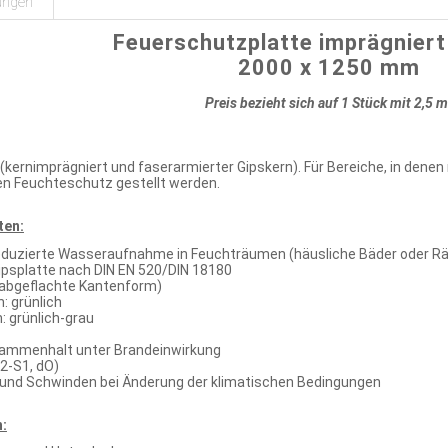
ungen
Feuerschutzplatte imprägnier
2000 x 1250 mm
Preis bezieht sich auf 1 Stück mit 2,5 m
(kernimprägniert und faserarmierter Gipskern). Für Bereiche, in den
n Feuchteschutz gestellt werden.
ten:
reduzierte Wasseraufnahme in Feuchträumen (häusliche Bäder oder R
ipsplatte nach DIN EN 520/DIN 18180
 abgeflachte Kantenform)
: grünlich
: grünlich-grau
ammenhalt unter Brandeinwirkung
2-S1, dO)
 und Schwinden bei Änderung der klimatischen Bedingungen
: