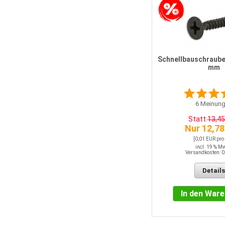
Schnellbauschrauben grob 3,9 x
45 mm
Schnellbauschrauben
mm
0
Meinungen
Statt
19,10 EUR
6
Meinung
Nur 18,15 EUR
Statt
13,4
[0,02 EUR pro STK]
Nur 12,78
incl. 19 % MwSt.
Versandkosten: 0,00 EUR
[0,01 EUR pro
incl. 19 % M
Versandkosten: 0
Details
Details
In den Warenkorb
In den War