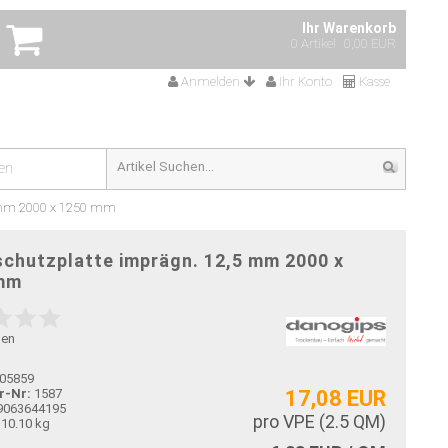
Ihr Warenkorb
0 Artikel
0,00 EUR
Anmelden
Ihr Konto
Kasse
en
5 mm 2000 x 1250 mm
chutzplatte imprägn. 12,5 mm 2000 x
mm
gen
05859
r-Nr:
1587
17,08 EUR
9063644195
pro VPE (
2.5
QM)
10.10 kg