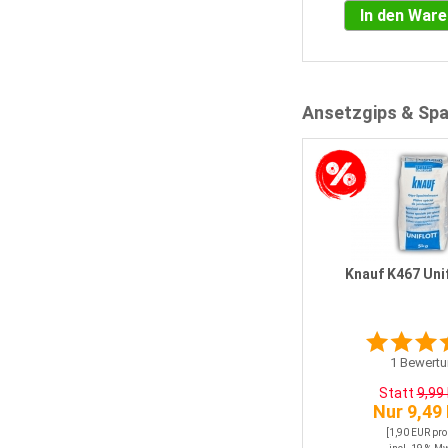
In den War
Ansetzgips & Sp
e
Casonic Superhaftspachtel Fuge
& Fläche 25 kg
Knauf K467 Unif
1
Bewertung
Statt
28,46 EUR
1
Bewertu
Nur 27,04 EUR
Statt
9,99
[1,08 EUR pro KG]
Nur 9,49
incl. 19 % MwSt.
Versandkosten: 0,00 EUR
[1,90 EUR pro