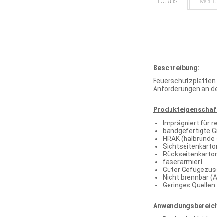
Details
Mein
Beschreibung:
Feuerschutzplatten 
Anforderungen an de
Produkteigenschaf
Imprägniert für 
bandgefertigte G
HRAK (halbrunde
Sichtseitenkarton
Rückseitenkarton
faserarmiert
Guter Gefügezus
Nicht brennbar (A
Geringes Quellen
Anwendungsbereich