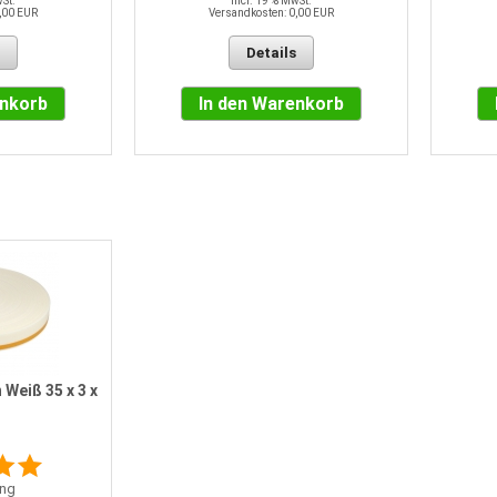
wSt.
incl. 19 % MwSt.
,00 EUR
Versandkosten: 0,00 EUR
Details
enkorb
In den Warenkorb
Weiß 35 x 3 x
ng