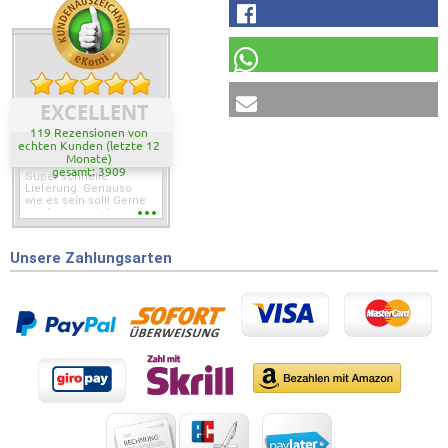
EXCELLENT
119 Rezensionen von
echten Kunden (letzte 12
Monate)
gesamt: 3909
Super schnelle
Lieferung. Genauso
wie es sein soll! Gerne
wieder wenn ich was
brauche.
Unsere Zahlungsarten