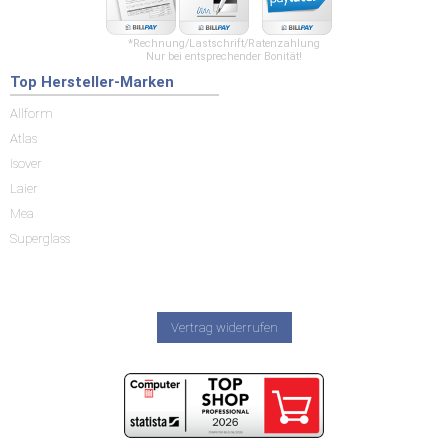
*Rechnung/Lastschrift/Ratenzahlung
Nur bei entsprechender Bonität!
Top Hersteller-Marken
Allform
Atlas
Isover
Laier
Mea
Superglass
Vertrag widerrufen