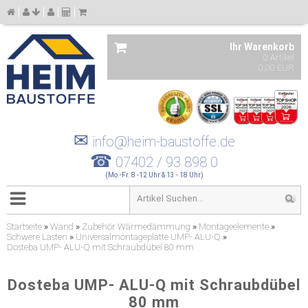
Ihr Warenkorb
0 Artikel
0,00 EUR
✉
info@heim-baustoffe.de
☎
07402 / 93 898 0
(Mo.-Fr. 8 -12 Uhr & 13 - 18 Uhr)
Startseite
»
Wand
»
Zubehör Wärmedämmung
»
Montageelemente
»
Schwere Lasten
»
Universalmontageplatte UMP- ALU-Q
»
Dosteba UMP- ALU-Q mit Schraubdübel 80 mm
Dosteba UMP- ALU-Q mit Schraubdübel
80 mm