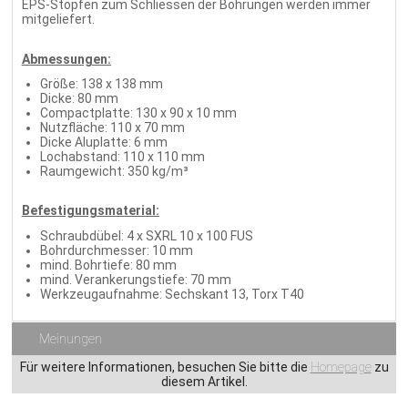
EPS-Stopfen zum Schliessen der Bohrungen werden immer
mitgeliefert.
Abmessungen:
Größe: 138 x 138 mm
Dicke: 80 mm
Compactplatte: 130 x 90 x 10 mm
Nutzfläche: 110 x 70 mm
Dicke Aluplatte: 6 mm
Lochabstand: 110 x 110 mm
Raumgewicht: 350 kg/m³
Befestigungsmaterial:
Schraubdübel: 4 x SXRL 10 x 100 FUS
Bohrdurchmesser: 10 mm
mind. Bohrtiefe: 80 mm
mind. Verankerungstiefe: 70 mm
Werkzeugaufnahme: Sechskant 13, Torx T40
Meinungen
Für weitere Informationen, besuchen Sie bitte die
Homepage
zu
diesem Artikel.