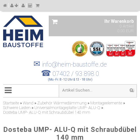
Ihr Warenkorb
0 Artikel
0,00 EUR
✉
info@heim-baustoffe.de
☎
07402 / 93 898 0
(Mo.-Fr. 8 -12 Uhr & 13 - 18 Uhr)
Startseite
»
Wand
»
Zubehör Wärmedämmung
»
Montageelemente
»
Schwere Lasten
»
Universalmontageplatte UMP- ALU-Q
»
Dosteba UMP- ALU-Q mit Schraubdübel 140 mm
Dosteba UMP- ALU-Q mit Schraubdübel
140 mm