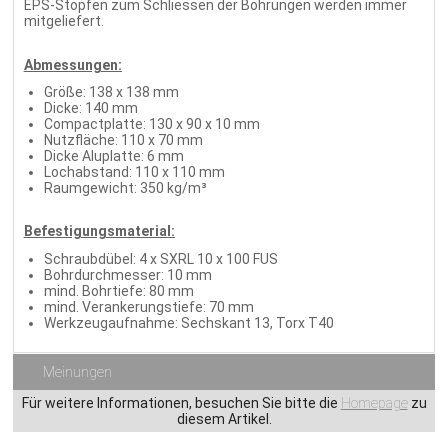
EPS-Stopfen zum Schliessen der Bohrungen werden immer
mitgeliefert.
Abmessungen:
Größe: 138 x 138 mm
Dicke: 140 mm
Compactplatte: 130 x 90 x 10 mm
Nutzfläche: 110 x 70 mm
Dicke Aluplatte: 6 mm
Lochabstand: 110 x 110 mm
Raumgewicht: 350 kg/m³
Befestigungsmaterial:
Schraubdübel: 4 x SXRL 10 x 100 FUS
Bohrdurchmesser: 10 mm
mind. Bohrtiefe: 80 mm
mind. Verankerungstiefe: 70 mm
Werkzeugaufnahme: Sechskant 13, Torx T40
Meinungen
Für weitere Informationen, besuchen Sie bitte die
Homepage
zu
diesem Artikel.