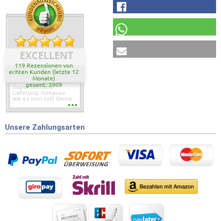
EXCELLENT
119 Rezensionen von
echten Kunden (letzte 12
Monate)
gesamt: 3909
Super schnelle
Lieferung. Genauso
wie es sein soll! Gerne
wieder wenn ich was
brauche.
Unsere Zahlungsarten