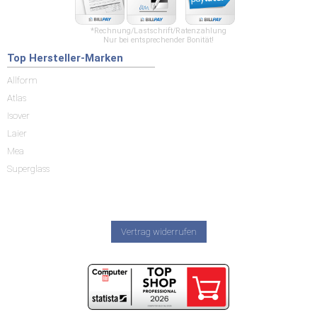
*Rechnung/Lastschrift/Ratenzahlung
Nur bei entsprechender Bonität!
Top Hersteller-Marken
Allform
Atlas
Isover
Laier
Mea
Superglass
Vertrag widerrufen