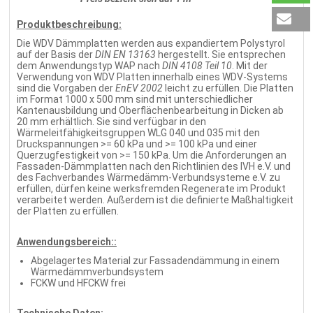
Produktbeschreibung:
Die WDV Dämmplatten werden aus expandiertem Polystyrol
auf der Basis der
DIN EN 13163
hergestellt. Sie entsprechen
dem Anwendungstyp WAP nach
DIN 4108 Teil 10
. Mit der
Verwendung von WDV Platten innerhalb eines WDV-Systems
sind die Vorgaben der
EnEV 2002
leicht zu erfüllen. Die Platten
im Format 1000 x 500 mm sind mit unterschiedlicher
Kantenausbildung und Oberflächenbearbeitung in Dicken ab
20 mm erhältlich. Sie sind verfügbar in den
Wärmeleitfähigkeitsgruppen WLG 040 und 035 mit den
Druckspannungen >= 60 kPa und >= 100 kPa und einer
Querzugfestigkeit von >= 150 kPa. Um die Anforderungen an
Fassaden-Dämmplatten nach den Richtlinien des IVH e.V. und
des Fachverbandes Wärmedämm-Verbundsysteme e.V. zu
erfüllen, dürfen keine werksfremden Regenerate im Produkt
verarbeitet werden. Außerdem ist die definierte Maßhaltigkeit
der Platten zu erfüllen.
Anwendungsbereich::
Abgelagertes Material zur Fassadendämmung in einem
Wärmedämmverbundsystem
FCKW und HFCKW frei