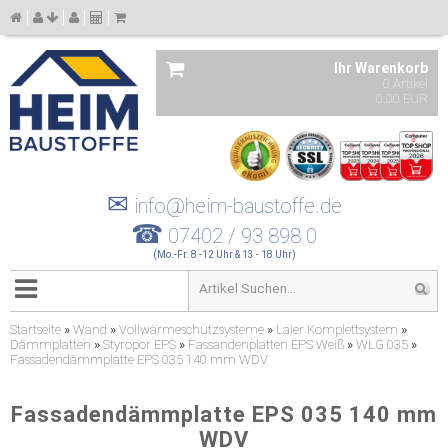
Ihr Warenkorb
0 Artikel
0,00 EUR
✉
info@heim-baustoffe.de
☎
07402 / 93 898 0
(Mo.-Fr. 8 -12 Uhr & 13 - 18 Uhr)
Startseite
»
Wand
»
Vollwärmeschutzsysteme
»
Laier Komplettsystem
»
Dämmplatten
»
Styropor EPS
»
Fassandenplatten EPS Weiß
»
WLG 035
»
Fassadendämmplatte EPS 035 140 mm WDV
Fassadendämmplatte EPS 035 140 mm
WDV