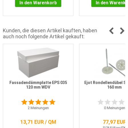
In den Warenkorb
In den Warenk
Kunden, die diesen Artikel kauften, haben
auch noch folgende Artikel gekauft:
Fassadendämmplatte EPS 035
Ejot Rondellendübel S
120 mm WDV
160 mm
2
Meinungen
0
Meinungen
13,71 EUR / QM
77,97 EUR
[0,78 EUR pro STK]