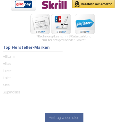
*Rechnung/Lastschrift/Ratenzahlung
Nur bei entsprechender Bonität!
Top Hersteller-Marken
Allform
Atlas
Isover
Laier
Mea
Superglass
Vertrag widerrufen