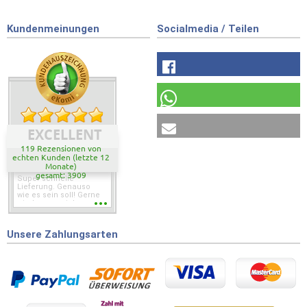
Kundenmeinungen
Socialmedia / Teilen
EXCELLENT
119 Rezensionen von
echten Kunden (letzte 12
Monate)
gesamt: 3909
Super schnelle
Lieferung. Genauso
wie es sein soll! Gerne
wieder wenn ich was
brauche.
Unsere Zahlungsarten