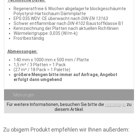
Technische Daten:
Regeneratfreie 6 Wochen abgelagerte blockgeschäumte
Polystyrol-Hartschaum Dämmplatte
EPS 035 WDV: CE überwacht nach
DIN EN 13163
Schwer entflammbar nach
DIN 4102
Baustoffklasse B1
Kennzeichnung der Platten nach aktuellen Richtlinien
Wärmeleitgruppe: 0,035 (W/m-k)
Frostbeständig
Abmessungen:
140 mm x 1000 mm x 500 mm / Platte
1,5 m² / 3 Platten = 1 Pack
(27 m² / 18 Pack = 1 Palette)
größere Mengen bitte immer auf Anfrage, Angebot
erfolgt dann umgehend
Meinungen
Für weitere Informationen, besuchen Sie bitte die
Homepage
zu
diesem Artikel.
Zu obigem Produkt empfehlen wir Ihnen außerdem: