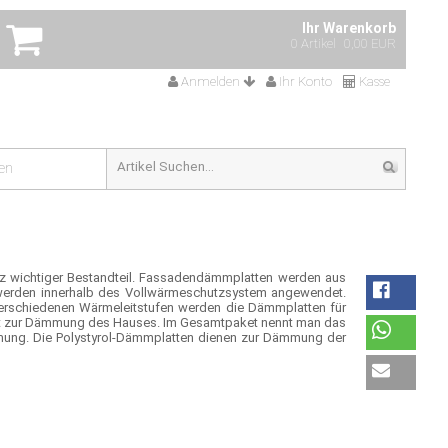
Ihr Warenkorb
0 Artikel
0,00 EUR
Anmelden
Ihr Konto
Kasse
en
 wichtiger Bestandteil. Fassadendämmplatten werden aus
 werden innerhalb des Vollwärmeschutzsystem angewendet.
verschiedenen Wärmeleitstufen werden die Dämmplatten für
dient zur Dämmung des Hauses. Im Gesamtpaket nennt man das
ng. Die Polystyrol-Dämmplatten dienen zur Dämmung der