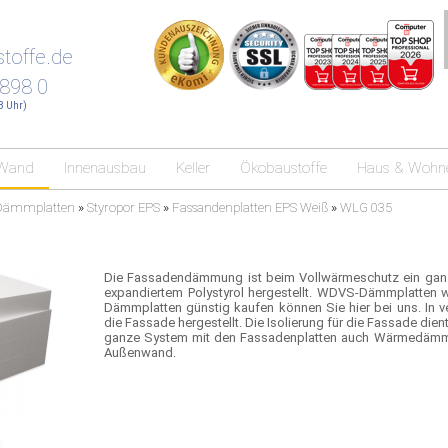
toffe.de
 898 0
18 Uhr)
Wand
Innenausbau
Keller
Ökobaustoffe
Haus & Wohn
Dämmplatten
»
Styropor EPS
»
Fassandenplatten EPS Weiß
»
WLG 035
Die Fassadendämmung ist beim Vollwärmeschutz ein ganz
expandiertem Polystyrol hergestellt. WDVS-Dämmplatten
Dämmplatten günstig kaufen können Sie hier bei uns. In 
die Fassade hergestellt. Die Isolierung für die Fassade 
ganze System mit den Fassadenplatten auch Wärmedämmu
Außenwand.