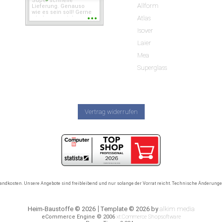
Super schnelle
Allform
Lieferung. Genauso
wie es sein soll! Gerne
Atlas
wieder wenn ich was
brauche.
Isover
Laier
Mea
Superglass
Vertrag widerrufen
rsandkosten. Unsere Angebote sind freibleibend und nur solange der Vorrat reicht. Technische Änderun
Heim-Baustoffe © 2026
Template © 2026 by
alkim media
eCommerce Engine © 2006
xt:Commerce Shopsoftware