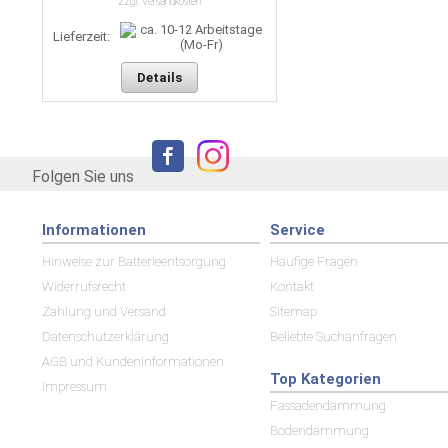
zzgl. Versandkosten
Lieferzeit:
Details
Folgen Sie uns
Informationen
Service
Hinweise zur Batterieentsorgung
Häufige Fragen
Widerrufsrecht
Kontakt
Zahlung und Versand
Sitemap
Datenschutzerklärung
Beliebte Suchanfragen
AGB und Kundeninformationen
Top Kategorien
Impressum
Fassadendämmung
Bodendämmung