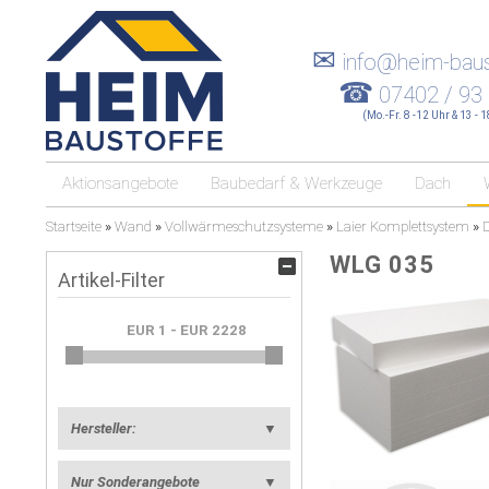
✉
info@heim-baus
☎
07402 / 93
(Mo.-Fr. 8 -12 Uhr & 13 - 
Aktionsangebote
Baubedarf & Werkzeuge
Dach
Startseite
»
Wand
»
Vollwärmeschutzsysteme
»
Laier Komplettsystem
»
WLG 035
Artikel-Filter
Hersteller:
▼
Nur Sonderangebote
▼