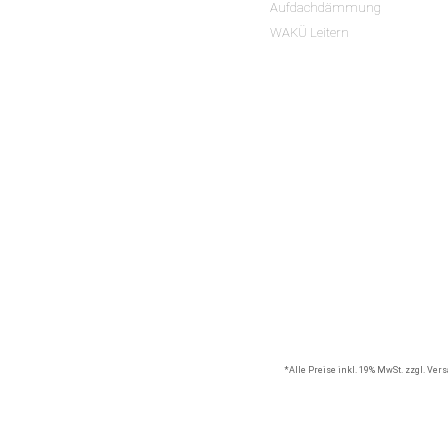
Aufdachdämmung
WAKÜ Leitern
*Alle Preise inkl. 19% MwSt. zzgl. Ve