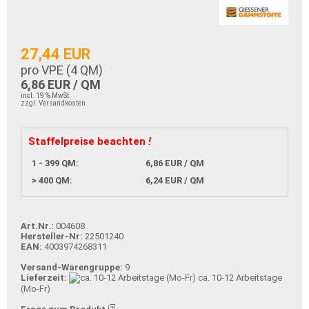
27,44 EUR
pro VPE (
4
QM)
6,86 EUR / QM
incl. 19 % MwSt.
zzgl. Versandkosten
Staffelpreise beachten
!
1 - 399 QM:
6,86 EUR / QM
> 400 QM:
6,24 EUR / QM
Art.Nr.:
004608
Hersteller-Nr:
22501240
EAN:
4003974268311
Versand-Warengruppe:
9
Lieferzeit:
ca. 10-12 Arbeitstage
(Mo-Fr)