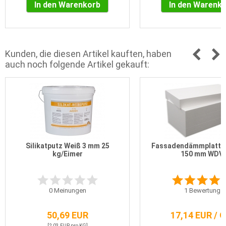
In den Warenkorb
In den Warenk
Kunden, die diesen Artikel kauften, haben
auch noch folgende Artikel gekauft:
Silikatputz Weiß 3 mm 25
Fassadendämmplatte 
kg/Eimer
150 mm WDV
0
Meinungen
1
Bewertung
50,69 EUR
17,14 EUR / 
[2,03 EUR pro KG]