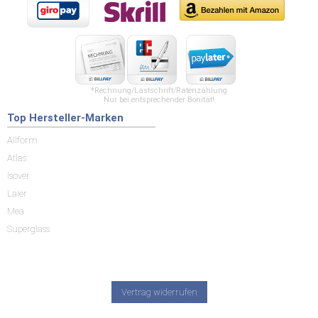
*Rechnung/Lastschrift/Ratenzahlung
Nur bei entsprechender Bonität!
Top Hersteller-Marken
Allform
Atlas
Isover
Laier
Mea
Superglass
Vertrag widerrufen