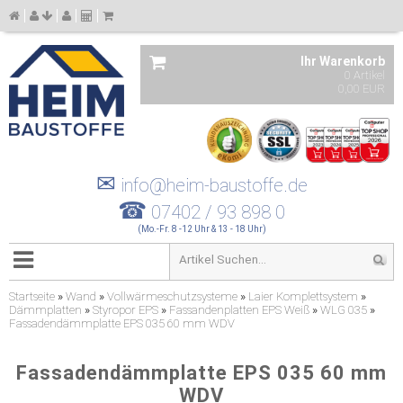
Ihr Warenkorb
0 Artikel
0,00 EUR
✉
info@heim-baustoffe.de
☎
07402 / 93 898 0
(Mo.-Fr. 8 -12 Uhr & 13 - 18 Uhr)
Startseite
»
Wand
»
Vollwärmeschutzsysteme
»
Laier Komplettsystem
»
Dämmplatten
»
Styropor EPS
»
Fassandenplatten EPS Weiß
»
WLG 035
»
Fassadendämmplatte EPS 035 60 mm WDV
Fassadendämmplatte EPS 035 60 mm
WDV