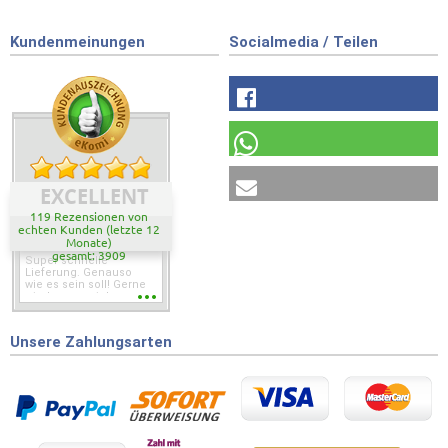
Kundenmeinungen
Socialmedia / Teilen
EXCELLENT
119 Rezensionen von
echten Kunden (letzte 12
Monate)
gesamt: 3909
Super schnelle
Lieferung. Genauso
wie es sein soll! Gerne
wieder wenn ich was
brauche.
Unsere Zahlungsarten