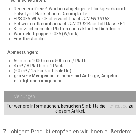
Technische Daten:
Regeneratfreie 6 Wochen abgelagerte blockgeschäumte
Polystyrol-Hartschaum Dämmplatte
EPS 035 WDV: CE überwacht nach
DIN EN 13163
Schwer entflammbar nach
DIN 4102
Baustoffklasse B1
Kennzeichnung der Platten nach aktuellen Richtlinien
Wärmeleitgruppe: 0,035 (W/m-k)
Frostbeständig
Abmessungen:
60 mm x 1000 mm x 500 mm / Platte
4 m² / 8 Platten = 1 Pack
(60 m² / 15 Pack = 1 Palette)
größere Mengen bitte immer auf Anfrage, Angebot
erfolgt dann umgehend
Meinungen
Für weitere Informationen, besuchen Sie bitte die
Homepage
zu
diesem Artikel.
Zu obigem Produkt empfehlen wir Ihnen außerdem: