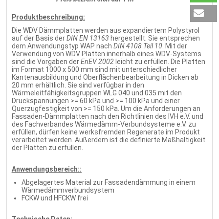
Produktbeschreibung:
Die WDV Dämmplatten werden aus expandiertem Polystyrol
auf der Basis der
DIN EN 13163
hergestellt. Sie entsprechen
dem Anwendungstyp WAP nach
DIN 4108 Teil 10
. Mit der
Verwendung von WDV Platten innerhalb eines WDV-Systems
sind die Vorgaben der
EnEV 2002
leicht zu erfüllen. Die Platten
im Format 1000 x 500 mm sind mit unterschiedlicher
Kantenausbildung und Oberflächenbearbeitung in Dicken ab
20 mm erhältlich. Sie sind verfügbar in den
Wärmeleitfähigkeitsgruppen WLG 040 und 035 mit den
Druckspannungen >= 60 kPa und >= 100 kPa und einer
Querzugfestigkeit von >= 150 kPa. Um die Anforderungen an
Fassaden-Dämmplatten nach den Richtlinien des IVH e.V. und
des Fachverbandes Wärmedämm-Verbundsysteme e.V. zu
erfüllen, dürfen keine werksfremden Regenerate im Produkt
verarbeitet werden. Außerdem ist die definierte Maßhaltigkeit
der Platten zu erfüllen.
Anwendungsbereich::
Abgelagertes Material zur Fassadendämmung in einem
Wärmedämmverbundsystem
FCKW und HFCKW frei