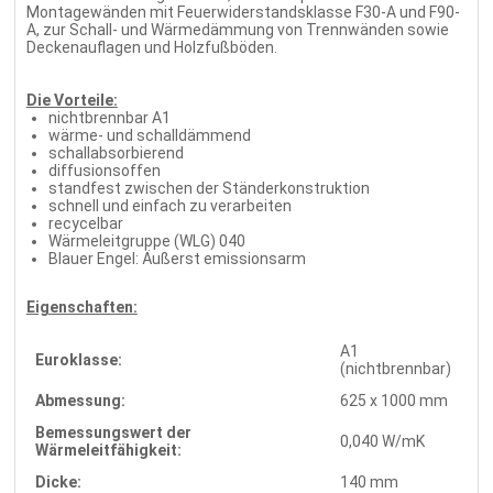
Montagewänden mit Feuerwiderstandsklasse F30-A und F90-
A, zur Schall- und Wärmedämmung von Trennwänden sowie
Deckenauflagen und Holzfußböden.
Die Vorteile:
nichtbrennbar A1
wärme- und schalldämmend
schallabsorbierend
diffusionsoffen
standfest zwischen der Ständerkonstruktion
schnell und einfach zu verarbeiten
recycelbar
Wärmeleitgruppe (WLG) 040
Blauer Engel: Äußerst emissionsarm
Eigenschaften:
A1
Euroklasse:
(nichtbrennbar)
Abmessung:
625 x 1000 mm
Bemessungswert der
0,040 W/mK
Wärmeleitfähigkeit:
Dicke:
140 mm