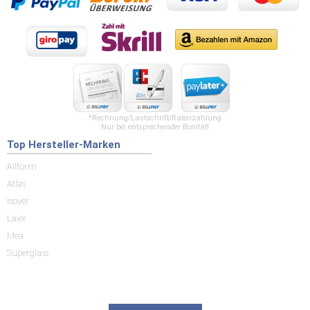
*Rechnung/Lastschrift/Ratenzahlung
Nur bei entsprechender Bonität!
Top Hersteller-Marken
Allform
Atlas
Isover
Laier
Mea
Superglass