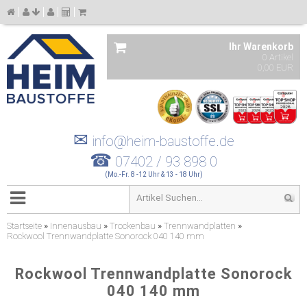
Ihr Warenkorb
0 Artikel
0,00 EUR
✉
info@heim-baustoffe.de
☎
07402 / 93 898 0
(Mo.-Fr. 8 -12 Uhr & 13 - 18 Uhr)
Startseite
»
Innenausbau
»
Trockenbau
»
Trennwandplatten
»
Rockwool Trennwandplatte Sonorock 040 140 mm
Rockwool Trennwandplatte Sonorock
040 140 mm