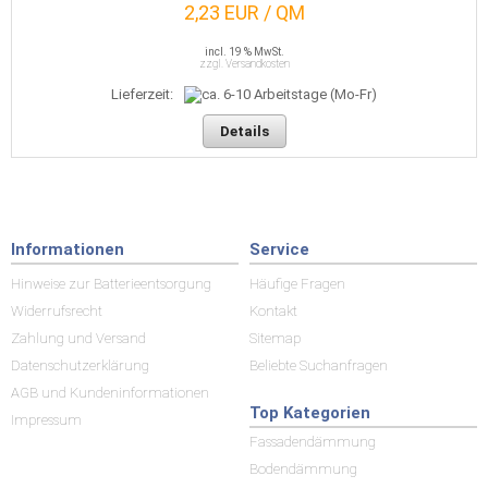
2,23 EUR / QM
incl. 19 % MwSt.
zzgl. Versandkosten
Lieferzeit:
Details
Informationen
Service
Hinweise zur Batterieentsorgung
Häufige Fragen
Widerrufsrecht
Kontakt
Zahlung und Versand
Sitemap
Datenschutzerklärung
Beliebte Suchanfragen
AGB und Kundeninformationen
Top Kategorien
Impressum
Fassadendämmung
Bodendämmung