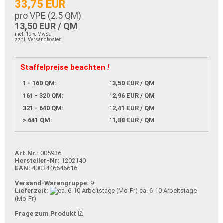
33,75 EUR
pro VPE (
2.5
QM)
13,50 EUR / QM
incl. 19 % MwSt.
zzgl. Versandkosten
Staffelpreise beachten
!
1 - 160 QM:
13,50 EUR / QM
161 - 320 QM:
12,96 EUR / QM
321 - 640 QM:
12,41 EUR / QM
> 641 QM:
11,88 EUR / QM
Art.Nr.:
005936
Hersteller-Nr:
1202140
EAN:
4003446646616
Versand-Warengruppe:
9
Lieferzeit:
ca. 6-10 Arbeitstage
(Mo-Fr)
Frage zum Produkt