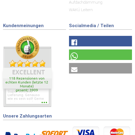
Aufdachdämmung
WAKÜ Leitern
Kundenmeinungen
Socialmedia / Teilen
EXCELLENT
118 Rezensionen von
echten Kunden (letzte 12
Monate)
gesamt: 3909
Super schnelle
Lieferung. Genauso
wie es sein soll! Gerne
wieder wenn ich was
brauche.
Unsere Zahlungsarten