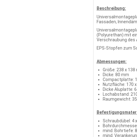
Beschreibung:
Universalmontagepl
Fassaden, Innendä
Universalmontagepl
(Polyurethan) mit e
Verschraubung des A
EPS-Stopfen zum Sch
Abmessungen:
Größe: 238 x 13
Dicke: 80 mm
Compactplatte: 1
Nutzfläche: 170 
Dicke Aluplatte:
Lochabstand: 21
Raumgewicht: 35
Befestigungsmateri
Schraubdübel: 4 
Bohrdurchmesse
mind. Bohrtiefe:
mind. Verankerun