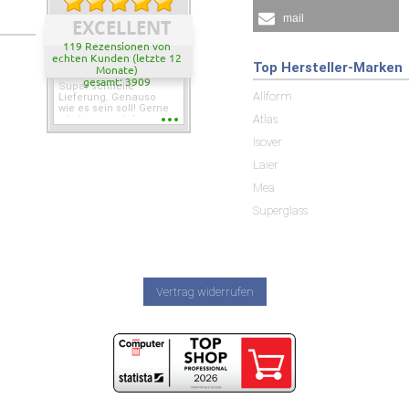
mail
EXCELLENT
119 Rezensionen von
echten Kunden (letzte 12
Top Hersteller-Marken
Monate)
gesamt: 3909
Super schnelle
Allform
Lieferung. Genauso
wie es sein soll! Gerne
Atlas
wieder wenn ich was
brauche.
Isover
Laier
Mea
Superglass
Vertrag widerrufen