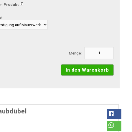
m Produkt
d:
Menge:
aubdübel