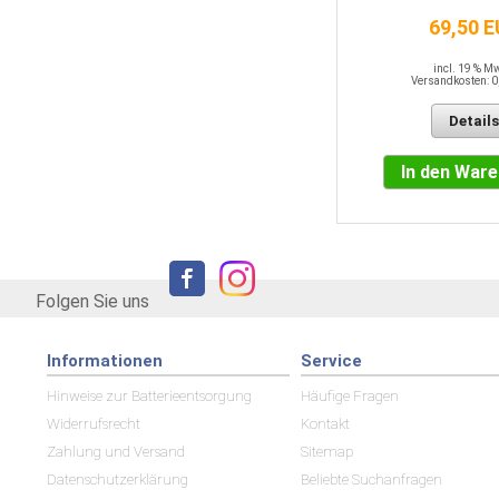
69,50 
incl. 19 % MwSt.
Versandkosten: 0,00 EUR
incl. 19 % M
Versandkosten: 0
Details
Details
In den Warenkorb
In den War
Folgen Sie uns
Informationen
Service
Hinweise zur Batterieentsorgung
Häufige Fragen
Widerrufsrecht
Kontakt
Zahlung und Versand
Sitemap
Datenschutzerklärung
Beliebte Suchanfragen