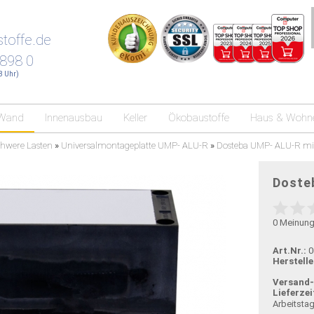
toffe.de
 898 0
18 Uhr)
Wand
Innenausbau
Keller
Ökobaustoffe
Haus & Wohn
hwere Lasten
»
Universalmontageplatte UMP- ALU-R
»
Dosteba UMP- ALU-R mi
Doste
0
Meinun
Art.Nr.:
0
Herstelle
Versand
Lieferzei
Arbeitsta