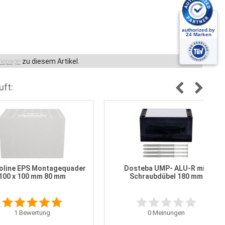
epage
zu diesem Artikel.
uft:
oline EPS Montagequader
Dosteba UMP- ALU-R mit
100 x 100 mm 80 mm
Schraubdübel 180 mm
1
Bewertung
0
Meinungen