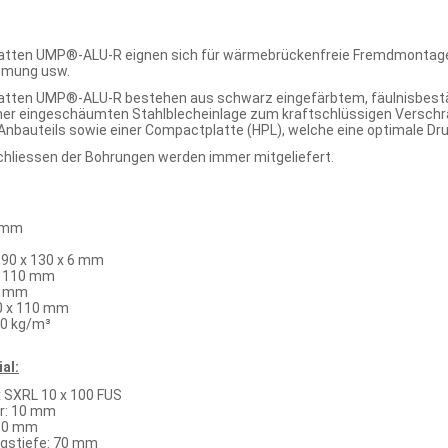
atten UMP®-ALU-R eignen sich für wärmebrückenfreie Fremdmontag
mmung usw.
atten UMP®-ALU-R bestehen aus schwarz eingefärbtem, fäulnisbes
iner eingeschäumten Stahlblecheinlage zum kraftschlüssigen Verschra
nbauteils sowie einer Compactplatte (HPL), welche eine optimale Druc
liessen der Bohrungen werden immer mitgeliefert.
8 mm
90 x 130 x 6 mm
x 110 mm
 6 mm
0 x 110 mm
0 kg/m³
al:
x SXRL 10 x 100 FUS
r: 10 mm
 80 mm
gstiefe: 70 mm