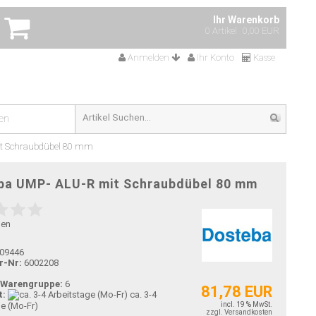
Ihr Warenkorb
0 Artikel
0,00 EUR
Anmelden
Ihr Konto
Kasse
en
t Schraubdübel 80 mm
ba UMP- ALU-R mit Schraubdübel 80 mm
gen
09446
r-Nr:
6002208
-Warengruppe:
6
81,78 EUR
t:
ca. 3-4
ge (Mo-Fr)
incl. 19 % MwSt.
zzgl. Versandkosten