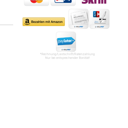
*Rechnung/Lastschrift/Ratenzahlung
Nur bei entsprechender Bonität!