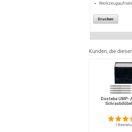
Werkzeugaufnahm
Drucken
Kunden, die diesen
Dosteba UMP- ALU-R mit
Schraubdübel 180 mm
Dosteba UMP- 
Schraubdübe
0
Meinungen
1
Bewertu
104,20 EUR