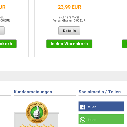
EUR
23,99 EUR
wSt.
incl. 19 % MwSt.
,00 EUR
Versandkosten: 0,00 EUR
Details
enkorb
In den Warenkorb
Kundenmeinungen
Socialmedia / Teilen
teilen
teilen