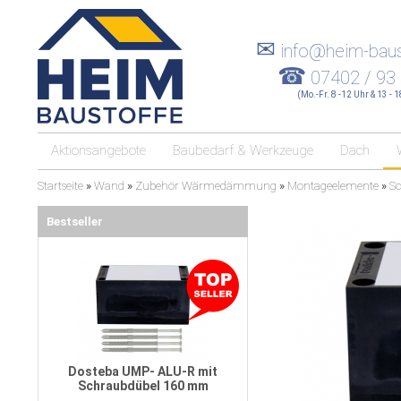
✉
info@heim-baus
☎
07402 / 93
(Mo.-Fr. 8 -12 Uhr & 13 - 
Aktionsangebote
Baubedarf & Werkzeuge
Dach
Startseite
»
Wand
»
Zubehör Wärmedämmung
»
Montageelemente
»
Sc
Bestseller
Dosteba UMP- ALU-R mit
Schraubdübel 160 mm