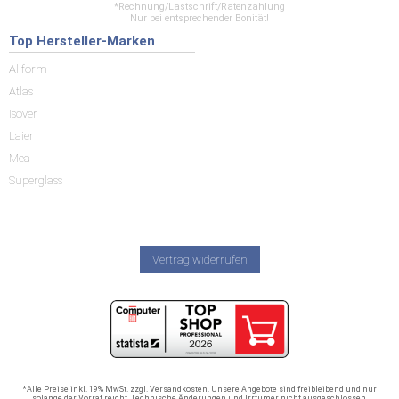
*Rechnung/Lastschrift/Ratenzahlung
Nur bei entsprechender Bonität!
Top Hersteller-Marken
Allform
Atlas
Isover
Laier
Mea
Superglass
Vertrag widerrufen
*Alle Preise inkl. 19% MwSt. zzgl. Versandkosten. Unsere Angebote sind freibleibend und nur
solange der Vorrat reicht. Technische Änderungen und Irrtümer nicht ausgeschlossen.