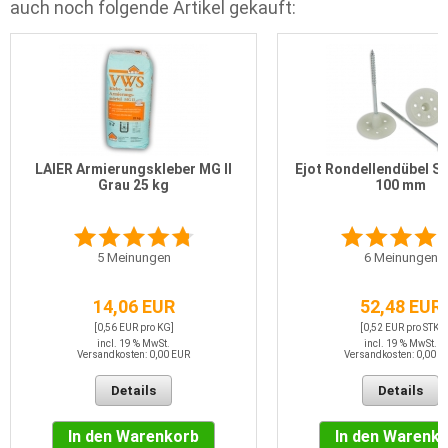
auch noch folgende Artikel gekauft:
LAIER Armierungskleber MG II
Ejot Rondellendübel S
Grau 25 kg
100 mm
5
Meinungen
6
Meinungen
14,06 EUR
52,48 EUR
[0,56 EUR pro KG]
[0,52 EUR pro STK]
incl. 19 % MwSt.
incl. 19 % MwSt.
Versandkosten: 0,00 EUR
Versandkosten: 0,00 E
Details
Details
In den Warenkorb
In den Warenk