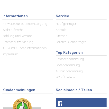
Informationen
Service
Hinweise zur Batterieentsorgung
Häufige Fragen
Widerrufsrecht
Kontakt
Zahlung und Versand
Sitemap
Datenschutzerklärung
Beliebte Suchanfragen
AGB und Kundeninformationen
Top Kategorien
Impressum
Fassadendämmung
Bodendämmung
Aufdachdämmung
WAKÜ Leitern
Kundenmeinungen
Socialmedia / Teilen