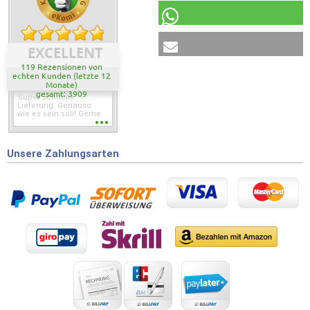
EXCELLENT
119 Rezensionen von
echten Kunden (letzte 12
Monate)
gesamt: 3909
Super schnelle
Lieferung. Genauso
wie es sein soll! Gerne
wieder wenn ich was
brauche.
Unsere Zahlungsarten