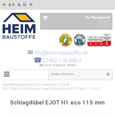
Ihr Warenkorb
0 Artikel
0,00 EUR
✉
info@heim-baustoffe.de
☎
07402 / 93 898 0
(Mo.-Fr. 8 -12 Uhr & 13 - 18 Uhr)
Startseite
»
Wand
»
WDVS Dübel
»
ISO-Dübel
»
ISO-Dübel mit ETA-Zulassung
»
Schlagdübel EJOT H1 eco 115 mm
Schlagdübel EJOT H1 eco 115 mm