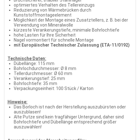
optimiertes Verhalten des Tellereinzugs
Reduzierung von Wärmebrücken durch
Kunststoffmontageelement
Möglichkeit der Montage eines Zusatztellers, z. B. bei der
Verwendung von Mineralwolle
kürzeste Verankerungstiefe, minimale Bohrlochtiefe
hohe Lasten für Ihre Sicherheit
Nagel vormontiert für schnelle Montage
mit Europäischer Technischer Zulassung (ETA-11/0192)
Technische Daten:
Dübellänge: 115 mm
Bohrlochdurchmesser: Ø 8 mm
Tellerdurchmesser: Ø 60 mm
Verankerungstief: 25 mm
Bohrlochtiefe: 35 mm
Verpackungseinheit: 100 Stück / Karton
Hinweise:
Das Borloch ist nach der Herstellung auszubürsten oder
auszublasen!
Alte Putze sind kein tragfähiger Untergrund, daher sind
Bohrlochtiefe und Dübellänge entsprechend größer
auszuwählen!