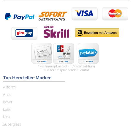
*Rechnung/Lastschrift/Ratenzahlung
Nur bei entsprechender Bonität!
Top Hersteller-Marken
Allform
Atlas
Isover
Laier
Mea
Superglass