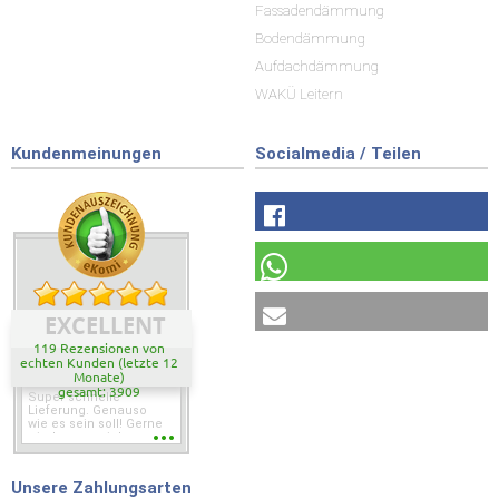
Fassadendämmung
Bodendämmung
Aufdachdämmung
WAKÜ Leitern
Kundenmeinungen
Socialmedia / Teilen
EXCELLENT
119 Rezensionen von
echten Kunden (letzte 12
Monate)
gesamt: 3909
Super schnelle
Lieferung. Genauso
wie es sein soll! Gerne
wieder wenn ich was
brauche.
Unsere Zahlungsarten