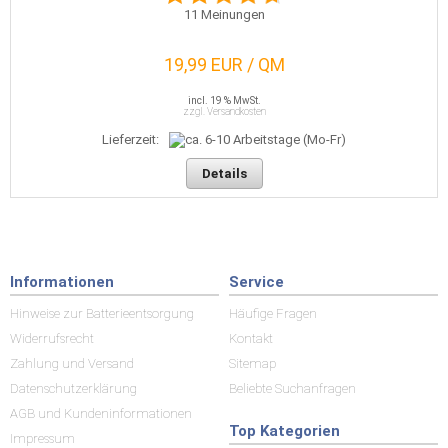
11
Meinungen
19,99 EUR / QM
incl. 19 % MwSt.
zzgl. Versandkosten
Lieferzeit:
Details
Informationen
Service
Hinweise zur Batterieentsorgung
Häufige Fragen
Widerrufsrecht
Kontakt
Zahlung und Versand
Sitemap
Datenschutzerklärung
Beliebte Suchanfragen
AGB und Kundeninformationen
Top Kategorien
Impressum