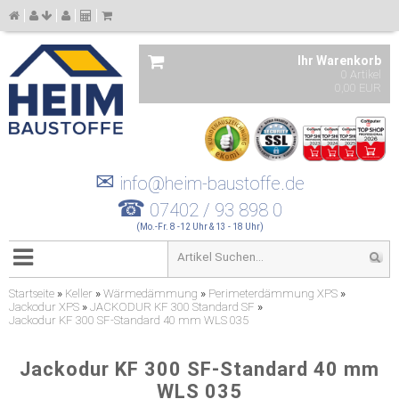
Ihr Warenkorb
0 Artikel
0,00 EUR
✉
info@heim-baustoffe.de
☎
07402 / 93 898 0
(Mo.-Fr. 8 -12 Uhr & 13 - 18 Uhr)
Startseite
»
Keller
»
Wärmedämmung
»
Perimeterdämmung XPS
»
Jackodur XPS
»
JACKODUR KF 300 Standard SF
»
Jackodur KF 300 SF-Standard 40 mm WLS 035
Jackodur KF 300 SF-Standard 40 mm
WLS 035